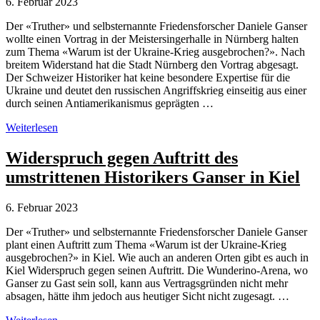
6. Februar 2023
Der «Truther» und selbsternannte Friedensforscher Daniele Ganser
wollte einen Vortrag in der Meistersingerhalle in Nürnberg halten
zum Thema «Warum ist der Ukraine-Krieg ausgebrochen?». Nach
breitem Widerstand hat die Stadt Nürnberg den Vortrag abgesagt.
Der Schweizer Historiker hat keine besondere Expertise für die
Ukraine und deutet den russischen Angriffskrieg einseitig aus einer
durch seinen Antiamerikanismus geprägten …
Nürnberg:
Weiterlesen
Vortrag
von
Widerspruch gegen Auftritt des
Daniele
umstrittenen Historikers Ganser in Kiel
Ganser
nach
Kritik
6. Februar 2023
abgesagt
Der «Truther» und selbsternannte Friedensforscher Daniele Ganser
plant einen Auftritt zum Thema «Warum ist der Ukraine-Krieg
ausgebrochen?» in Kiel. Wie auch an anderen Orten gibt es auch in
Kiel Widerspruch gegen seinen Auftritt. Die Wunderino-Arena, wo
Ganser zu Gast sein soll, kann aus Vertragsgründen nicht mehr
absagen, hätte ihm jedoch aus heutiger Sicht nicht zugesagt. …
Widerspruch