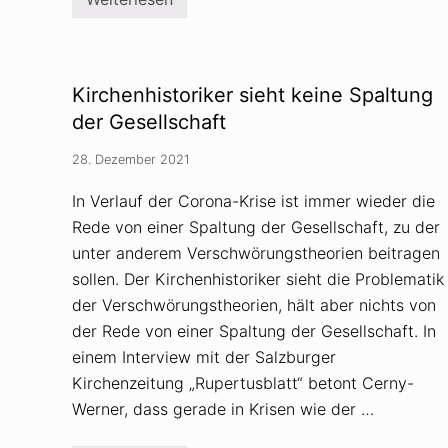
g
P
e
a
r
r
i
a
n
g
d
u
Kirchenhistoriker sieht keine Spaltung
e
a
n
y
der Gesellschaft
G
:
e
I
28. Dezember 2021
m
m
e
p
i
f
In Verlauf der Corona-Krise ist immer wieder die
n
g
Rede von einer Spaltung der Gesellschaft, zu der
d
e
e
g
unter anderem Verschwörungstheorien beitragen
r
n
a
e
sollen. Der Kirchenhistoriker sieht die Problematik
t
r
der Verschwörungstheorien, hält aber nichts von
u
n
der Rede von einer Spaltung der Gesellschaft. In
d
einem Interview mit der Salzburger
V
e
Kirchenzeitung „Rupertusblatt“ betont Cerny-
r
s
Werner, dass gerade in Krisen wie der …
c
h