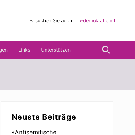
eile
Besuchen Sie auch
pro-demokratie.info
s
gen
Links
Unterstützen
Suche
Seitenspalte
Neuste Beiträge
«Antisemitische