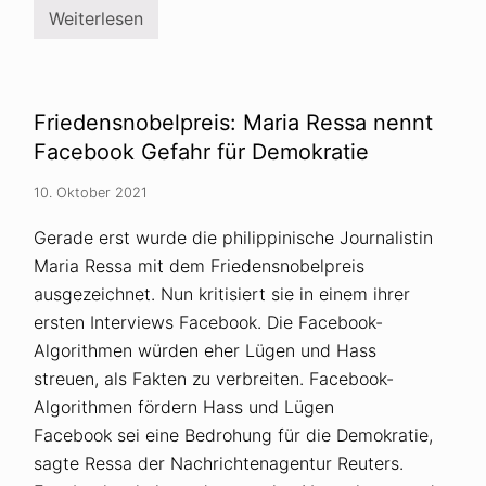
n
Weiterlesen
t
F
e
a
n
c
e
b
o
Friedensnobelpreis: Maria Ressa nennt
o
k
Facebook Gefahr für Demokratie
a
l
10. Oktober 2021
s
V
e
Gerade erst wurde die philippinische Journalistin
r
Maria Ressa mit dem Friedensnobelpreis
b
r
ausgezeichnet. Nun kritisiert sie in einem ihrer
e
i
ersten Interviews Facebook. Die Facebook-
t
Algorithmen würden eher Lügen und Hass
e
r
streuen, als Fakten zu verbreiten. Facebook-
v
Algorithmen fördern Hass und Lügen
o
n
Facebook sei eine Bedrohung für die Demokratie,
V
e
sagte Ressa der Nachrichtenagentur Reuters.
r