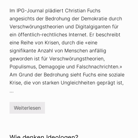
Im IPG-Journal plädiert Christian Fuchs
angesichts der Bedrohung der Demokratie durch
Verschwörungstheorien und Digitalgiganten für
ein öffentlich-rechtliches Internet. Er beschreibt
eine Reihe von Krisen, durch die «eine
signifikante Anzahl von Menschen anfällig
geworden ist für Verschwörungstheorien,
Populismus, Demagogie und Falschnachrichten.»
Am Grund der Bedrohung sieht Fuchs eine soziale
Krise, die von starken Ungleichheiten geprägt ist,
…
Weiterlesen
B
e
d
r
o
h
Wie denken Ideologen?