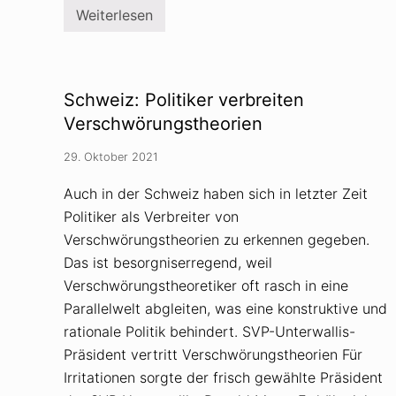
w
Weiterlesen
ö
K
r
i
u
r
n
c
g
h
s
e
Schweiz: Politiker verbreiten
t
n
h
h
Verschwörungstheorien
e
i
o
s
29. Oktober 2021
r
t
e
o
t
r
Auch in der Schweiz haben sich in letzter Zeit
i
i
Politiker als Verbreiter von
k
k
e
e
Verschwörungstheorien zu erkennen gegeben.
r
r
n
s
Das ist besorgniserregend, weil
i
i
Verschwörungstheoretiker oft rasch in eine
c
e
h
h
Parallelwelt abgleiten, was eine konstruktive und
t
t
m
rationale Politik behindert. SVP-Unterwallis-
k
e
e
Präsident vertritt Verschwörungstheorien Für
h
i
r
n
Irritationen sorgte der frisch gewählte Präsident
w
e