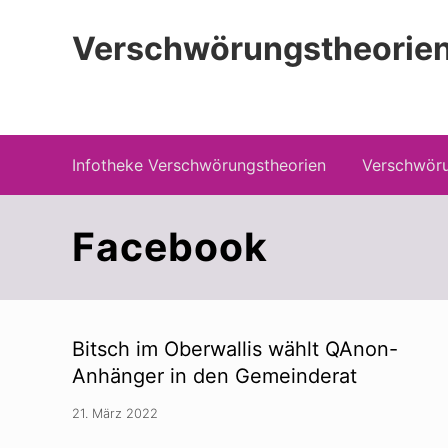
Zur
Zum
Zur
Hauptnavigation
Inhalt
Seitenspalte
Verschwörungstheorien
springen
springen
springen
Beiträge zu Merkmalen, Funktionen und
Infotheke Verschwörungstheorien
Verschwöru
Facebook
Bitsch im Oberwallis wählt QAnon-
Anhänger in den Gemeinderat
21. März 2022