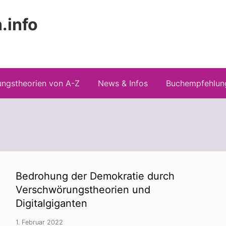
.info
Kopfz
 Risiken konspirationistischen Denkens
recht
ngstheorien von A-Z
News & Infos
Buchempfehlun
Bedrohung der Demokratie durch
Verschwörungstheorien und
Digitalgiganten
1. Februar 2022