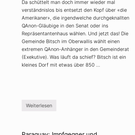
Da schüttelt man doch immer wieder mal
verständnislos bis entsetzt den Kopf über «die
Amerikaner», die irgendwelche durchgeknallten
QAnon-Gläubige in den Senat oder ins
Repräsentantenhaus wählen. Und jetzt das! Die
Gemeinde Bitsch im Oberwallis wählt einen
extremen QAnon-Anhänger in den Gemeinderat
(Exekutive). Was läuft da schief? Bitsch ist ein
kleines Dorf mit etwas über 850 …
Weiterlesen
B
i
t
s
c
h
Paraguay: Impfgegner und