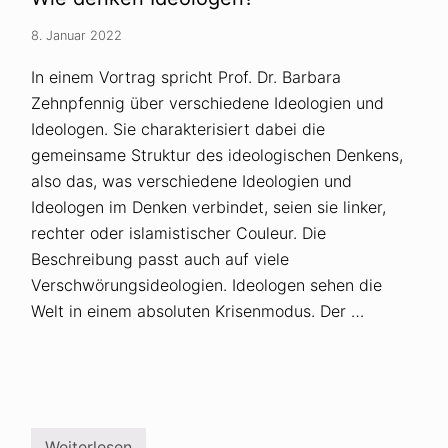
u
n
g
8. Januar 2022
d
e
In einem Vortrag spricht Prof. Dr. Barbara
r
D
Zehnpfennig über verschiedene Ideologien und
e
Ideologen. Sie charakterisiert dabei die
m
o
gemeinsame Struktur des ideologischen Denkens,
k
r
also das, was verschiedene Ideologien und
a
Ideologen im Denken verbindet, seien sie linker,
t
i
rechter oder islamistischer Couleur. Die
e
Beschreibung passt auch auf viele
d
u
Verschwörungsideologien. Ideologen sehen die
r
c
Welt in einem absoluten Krisenmodus. Der …
h
V
e
r
s
c
h
w
Weiterlesen