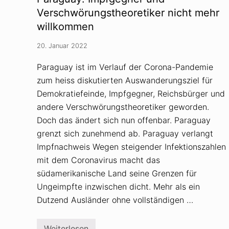
i
m
Verschwörungstheoretiker nicht mehr
O
willkommen
b
e
r
20. Januar 2022
w
a
Paraguay ist im Verlauf der Corona-Pandemie
l
l
zum heiss diskutierten Auswanderungsziel für
i
s
Demokratiefeinde, Impfgegner, Reichsbürger und
w
andere Verschwörungstheoretiker geworden.
ä
h
Doch das ändert sich nun offenbar. Paraguay
l
t
grenzt sich zunehmend ab. Paraguay verlangt
Q
Impfnachweis Wegen steigender Infektionszahlen
A
n
mit dem Coronavirus macht das
o
südamerikanische Land seine Grenzen für
n
-
Ungeimpfte inzwischen dicht. Mehr als ein
A
n
Dutzend Ausländer ohne vollständigen …
h
ä
n
Weiterlesen