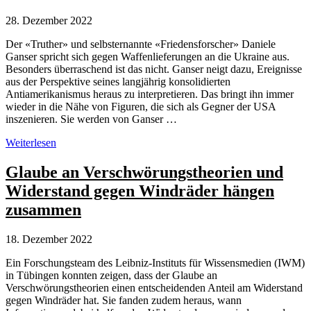
28. Dezember 2022
Der «Truther» und selbsternannte «Friedensforscher» Daniele
Ganser spricht sich gegen Waffenlieferungen an die Ukraine aus.
Besonders überraschend ist das nicht. Ganser neigt dazu, Ereignisse
aus der Perspektive seines langjährig konsolidierten
Antiamerikanismus heraus zu interpretieren. Das bringt ihn immer
wieder in die Nähe von Figuren, die sich als Gegner der USA
inszenieren. Sie werden von Ganser …
Daniele
Weiterlesen
Ganser
gegen
Glaube an Verschwörungstheorien und
Waffenlieferungen
Widerstand gegen Windräder hängen
–
nimmt
zusammen
Auslöschung
der
18. Dezember 2022
Ukraine
in
Ein Forschungsteam des Leibniz-Instituts für Wissensmedien (IWM)
Kauf
in Tübingen konnten zeigen, dass der Glaube an
Verschwörungstheorien einen entscheidenden Anteil am Widerstand
gegen Windräder hat. Sie fanden zudem heraus, wann