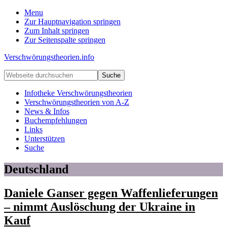
Menu
Zur Hauptnavigation springen
Zum Inhalt springen
Zur Seitenspalte springen
Verschwörungstheorien.info
Beiträge
Webseite
zu
durchsuchen
Merkmalen,
Infotheke Verschwörungstheorien
Funktionen
Verschwörungstheorien von A-Z
und
News & Infos
Risiken
Buchempfehlungen
konspirationistischen
Links
Denkens
Unterstützen
Suche
Deutschland
Daniele Ganser gegen Waffenlieferungen
– nimmt Auslöschung der Ukraine in
Kauf