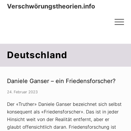
Menu
Zum
Zur
Verschwörungstheorien.info
Inhalt
Seitenspalte
Beiträge zu Merkmalen, Funktionen
springen
springen
Menu
und Risiken konspirationistischen
Denkens
Deutschland
Daniele Ganser – ein Friedensforscher?
24. Februar 2023
Der «Truther» Daniele Ganser bezeichnet sich selbst
konsequent als «Friedensforscher». Das ist in jeder
Hinsicht weit von der Realität entfernt, aber er
glaubt offensichtlich daran. Friedensforschung ist