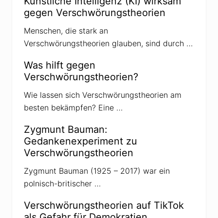
Künstliche Intelligenz (KI) wirksam
U
k
gegen Verschwörungstheorien
r
a
Menschen, die stark an
i
n
Verschwörungstheorien glauben, sind durch …
e
-
K
Was hilft gegen
r
Verschwörungstheorien?
i
e
g
Wie lassen sich Verschwörungstheorien am
besten bekämpfen? Eine …
Zygmunt Bauman:
Gedankenexperiment zu
Verschwörungstheorien
Zygmunt Bauman (1925 – 2017) war ein
polnisch-britischer …
Verschwörungstheorien auf TikTok
als Gefahr für Demokratien