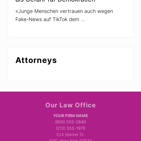
«Junge Menschen vertrauen auch wegen
Fake-News auf TikTok dem …
Attorneys
Site
Our Law Office
Footer
YOUR FIRM NAME
(800) 555-2840
(212) 555-1979
524 Market St.
NYC, New York 07840