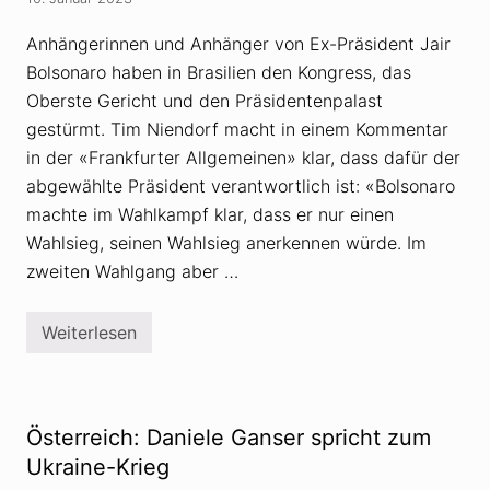
a
n
u
s
Anhängerinnen und Anhänger von Ex-Präsident Jair
s
e
B
r
Bolsonaro haben in Brasilien den Kongress, das
e
-
Oberste Gericht und den Präsidentenpalast
n
V
s
o
gestürmt. Tim Niendorf macht in einem Kommentar
h
r
e
t
in der «Frankfurter Allgemeinen» klar, dass dafür der
i
r
abgewählte Präsident verantwortlich ist: «Bolsonaro
m
a
w
g
machte im Wahlkampf klar, dass er nur einen
ä
i
Wahlsieg, seinen Wahlsieg anerkennen würde. Im
c
n
h
B
zweiten Wahlgang aber …
s
e
t
n
s
h
Weiterlesen
B
e
o
i
l
m
s
o
n
Österreich: Daniele Ganser spricht zum
a
r
Ukraine-Krieg
o