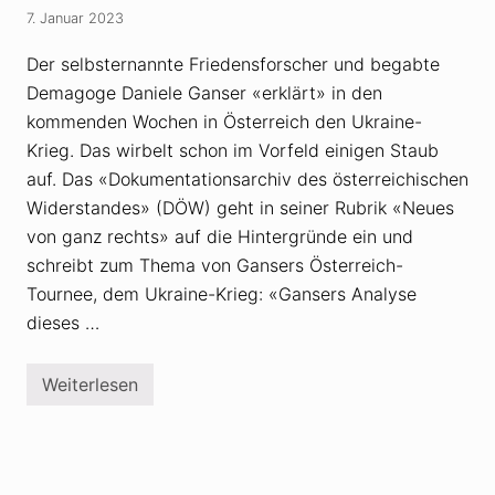
a
7. Januar 2023
u
f
T
Der selbsternannte Friedensforscher und begabte
r
Demagoge Daniele Ganser «erklärt» in den
u
m
kommenden Wochen in Österreich den Ukraine-
p
s
Krieg. Das wirbelt schon im Vorfeld einigen Staub
S
auf. Das «Dokumentationsarchiv des österreichischen
p
u
Widerstandes» (DÖW) geht in seiner Rubrik «Neues
r
von ganz rechts» auf die Hintergründe ein und
e
n
schreibt zum Thema von Gansers Österreich-
Tournee, dem Ukraine-Krieg: «Gansers Analyse
dieses …
Weiterlesen
Ö
s
t
e
r
r