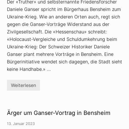
o
Der «Truther» und selbsternannte Friedensforscher
e
r
r
Daniele Ganser spricht im Bürgerhaus Bensheim zum
t
U
r
k
Ukraine-Krieg. Wie an anderen Orten auch, regt sich
ä
r
g
gegen die Ganser-Vorträge Widerstand aus der
a
e
i
Zivilgesellschaft. Die «Hessenschau» schreibt:
:
n
D
e
«Holocaust-Vergleiche und Schuldumkehrung beim
a
Ukraine-Krieg: Der Schweizer Historiker Daniele
n
i
Ganser plant mehrere Vorträge in Bensheim. Eine
e
l
Bürgerinitiative wendet sich dagegen, die Stadt sieht
e
keine Handhabe.» …
G
a
n
s
Weiterlesen
E
e
i
r
n
a
s
l
p
s
r
«
Ärger um Ganser-Vortrag in Bensheim
u
g
c
e
h
13. Januar 2023
i
g