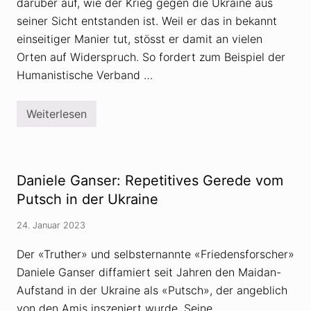
F
darüber auf, wie der Krieg gegen die Ukraine aus
r
seiner Sicht entstanden ist. Weil er das in bekannt
i
e
einseitiger Manier tut, stösst er damit an vielen
d
Orten auf Widerspruch. So fordert zum Beispiel der
e
n
Humanistische Verband …
s
f
o
r
Weiterlesen
U
s
n
c
t
h
e
e
r
r
s
Daniele Ganser: Repetitives Gerede vom
?
t
ü
Putsch in der Ukraine
t
z
24. Januar 2023
t
D
a
Der «Truther» und selbsternannte «Friedensforscher»
n
Daniele Ganser diffamiert seit Jahren den Maidan-
i
e
Aufstand in der Ukraine als «Putsch», der angeblich
l
e
von den Amis inszeniert wurde. Seine