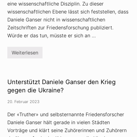
eine wissenschaftliche Disziplin. Zu dieser
wissenschaftlichen Ebene lässt sich feststellen, dass
Daniele Ganser nicht in wissenschaftlichen
Zeitschriften zur Friedensforschung publiziert.
Würde er das tun, müsste er sich an …
Weiterlesen
D
a
n
i
e
l
Unterstützt Daniele Ganser den Krieg
e
G
gegen die Ukraine?
a
n
20. Februar 2023
s
e
r
Der «Truther» und selbsternannte Friedensforscher
–
Daniele Ganser hält gerade in vielen Städten
e
i
Vorträge und klärt seine Zuhörerinnen und Zuhörern
n