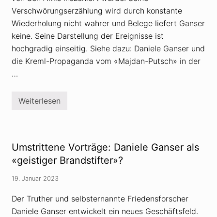
G
Verschwörungserzählung wird durch konstante
a
n
Wiederholung nicht wahrer und Belege liefert Ganser
s
keine. Seine Darstellung der Ereignisse ist
e
r
hochgradig einseitig. Siehe dazu: Daniele Ganser und
d
e
die Kreml-Propaganda vom «Majdan-Putsch» in der
n
…
K
r
i
e
Weiterlesen
D
g
a
g
n
e
i
g
e
e
l
n
Umstrittene Vorträge: Daniele Ganser als
e
d
G
«geistiger Brandstifter»?
i
a
e
n
U
19. Januar 2023
s
k
e
r
r
Der Truther und selbsternannte Friedensforscher
a
:
i
Daniele Ganser entwickelt ein neues Geschäftsfeld.
R
n