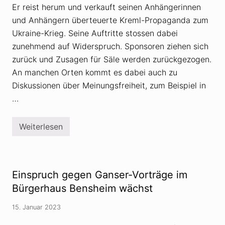
e
e
Er reist herum und verkauft seinen Anhängerinnen
p
?
e
und Anhängern überteuerte Kreml-Propaganda zum
t
Ukraine-Krieg. Seine Auftritte stossen dabei
i
t
zunehmend auf Widerspruch. Sponsoren ziehen sich
i
zurück und Zusagen für Säle werden zurückgezogen.
v
e
An manchen Orten kommt es dabei auch zu
s
G
Diskussionen über Meinungsfreiheit, zum Beispiel in
e
…
r
e
d
e
Weiterlesen
U
v
m
o
s
m
t
P
r
u
i
t
Einspruch gegen Ganser-Vorträge im
t
s
t
Bürgerhaus Bensheim wächst
c
e
h
n
i
15. Januar 2023
e
n
V
d