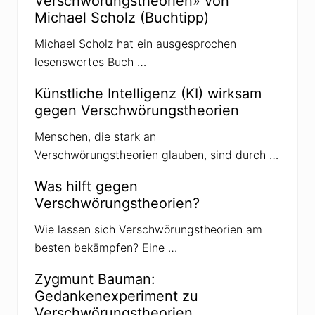
Verschwörungstheorien» von
n
d
t
Michael Scholz (Buchtipp)
i
s
Michael Scholz hat ein ausgesprochen
e
m
lesenswertes Buch …
i
t
Künstliche Intelligenz (KI) wirksam
i
s
gegen Verschwörungstheorien
m
u
Menschen, die stark an
s
i
Verschwörungstheorien glauben, sind durch …
n
V
e
Was hilft gegen
r
Verschwörungstheorien?
s
c
h
Wie lassen sich Verschwörungstheorien am
w
besten bekämpfen? Eine …
ö
r
u
Zygmunt Bauman:
n
Gedankenexperiment zu
g
s
Verschwörungstheorien