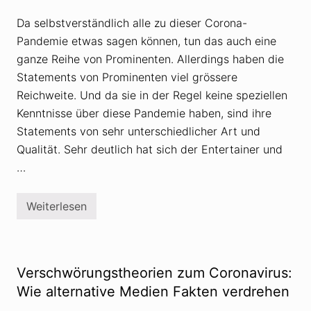
m
i
Da selbstverständlich alle zu dieser Corona-
e
:
Pandemie etwas sagen können, tun das auch eine
A
l
ganze Reihe von Prominenten. Allerdings haben die
t
Statements von Prominenten viel grössere
e
V
Reichweite. Und da sie in der Regel keine speziellen
e
r
Kenntnisse über diese Pandemie haben, sind ihre
s
Statements von sehr unterschiedlicher Art und
c
h
Qualität. Sehr deutlich hat sich der Entertainer und
w
…
ö
r
u
n
Weiterlesen
F
g
e
s
h
t
l
h
i
e
n
o
Verschwörungstheorien zum Coronavirus:
f
r
o
Wie alternative Medien Fakten verdrehen
i
r
e
m