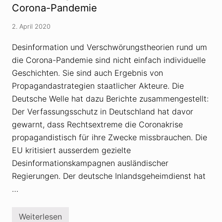
ö
Corona-Pandemie
i
r
e
u
n
2. April 2020
n
:
g
W
s
Desinformation und Verschwörungstheorien rund um
a
t
s
die Corona-Pandemie sind nicht einfach individuelle
h
P
e
r
Geschichten. Sie sind auch Ergebnis von
o
o
r
Propagandastrategien staatlicher Akteure. Die
m
i
i
Deutsche Welle hat dazu Berichte zusammengestellt:
e
n
n
e
Der Verfassungsschutz in Deutschland hat davor
z
n
gewarnt, dass Rechtsextreme die Coronakrise
u
t
m
e
propagandistisch für ihre Zwecke missbrauchen. Die
C
z
o
EU kritisiert ausserdem gezielte
u
r
r
Desinformationskampagnen ausländischer
o
C
n
o
Regierungen. Der deutsche Inlandsgeheimdienst hat
a
r
v
…
o
i
n
r
a
u
-
Weiterlesen
s
N
P