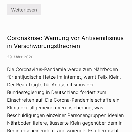
e
i
r
o
Weiterlesen
C
d
n
o
r
z
r
e
u
o
h
r
n
e
C
a
n
o
Coronakrise: Warnung vor Antisemitismus
k
r
r
in Verschwörungstheorien
o
i
n
s
a
29. März 2020
e
-
:
P
R
Die Coronavirus-Pandemie werde zum Nährboden
a
e
n
für antijüdische Hetze im Internet, warnt Felix Klein.
c
d
h
e
Der Beauftragte für Antisemitismus der
t
m
s
Bundesregierung in Deutschland fordert zum
i
e
e
Einschreiten auf. Die Corona-Pandemie schaffe ein
x
t
Klima der allgemeinen Verunsicherung, was
r
Beschuldigungen einzelner Personengruppen idealen
e
m
Nährboden liefere, äusserte Klein gegenüber dem in
e
V
Berlin erscheinenden Tagesspiegel: „Es überrascht