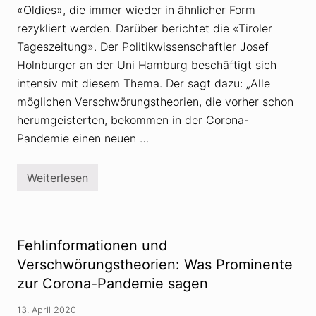
«Oldies», die immer wieder in ähnlicher Form
rezykliert werden. Darüber berichtet die «Tiroler
Tageszeitung». Der Politikwissenschaftler Josef
Holnburger an der Uni Hamburg beschäftigt sich
intensiv mit diesem Thema. Der sagt dazu: „Alle
möglichen Verschwörungstheorien, die vorher schon
herumgeisterten, bekommen in der Corona-
Pandemie einen neuen …
Weiterlesen
C
o
r
o
n
a
Fehlinformationen und
-
P
Verschwörungstheorien: Was Prominente
a
zur Corona-Pandemie sagen
n
d
e
13. April 2020