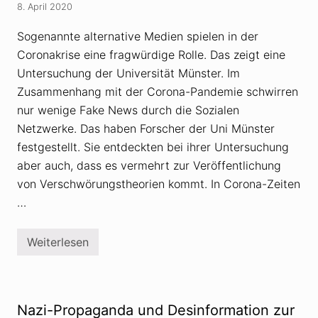
n
8. April 2020
a
i
t
n
i
n
Sogenannte alternative Medien spielen in der
o
e
Coronakrise eine fragwürdige Rolle. Das zeigt eine
n
u
e
e
Untersuchung der Universität Münster. Im
n
m
u
Zusammenhang mit der Corona-Pandemie schwirren
G
n
e
nur wenige Fake News durch die Sozialen
d
w
V
a
Netzwerke. Das haben Forscher der Uni Münster
e
n
festgestellt. Sie entdeckten bei ihrer Untersuchung
r
d
s
aber auch, dass es vermehrt zur Veröffentlichung
c
h
von Verschwörungstheorien kommt. In Corona-Zeiten
w
…
ö
r
u
n
Weiterlesen
V
g
e
s
r
t
s
h
c
e
h
o
Nazi-Propaganda und Desinformation zur
w
r