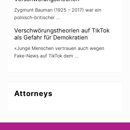
t
h
Zygmunt Bauman (1925 – 2017) war ein
e
o
polnisch-britischer …
r
i
e
Verschwörungstheorien auf TikTok
n
als Gefahr für Demokratien
«Junge Menschen vertrauen auch wegen
Fake-News auf TikTok dem …
Attorneys