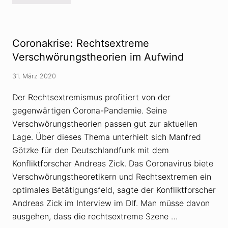
:
a
a
W
z
n
i
i
d
e
-
e
a
P
m
Coronakrise: Rechtsextreme
l
r
i
t
o
Verschwörungstheorien im Aufwind
e
e
p
s
r
a
a
31. März 2020
n
g
g
a
a
e
t
n
Der Rechtsextremismus profitiert von der
n
i
d
gegenwärtigen Corona-Pandemie. Seine
v
a
e
u
Verschwörungstheorien passen gut zur aktuellen
M
n
e
d
Lage. Über dieses Thema unterhielt sich Manfred
d
D
Götzke für den Deutschlandfunk mit dem
i
e
e
s
Konfliktforscher Andreas Zick. Das Coronavirus biete
n
i
Verschwörungstheoretikern und Rechtsextremen ein
F
n
a
f
optimales Betätigungsfeld, sagte der Konfliktforscher
k
o
t
r
Andreas Zick im Interview im Dlf. Man müsse davon
e
m
ausgehen, dass die rechtsextreme Szene …
n
a
v
t