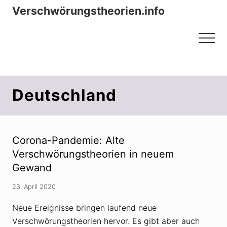
Menu
Zum
Zur
Verschwörungstheorien.info
Inhalt
Seitenspalte
Beiträge zu Merkmalen, Funktionen
springen
springen
Menu
und Risiken konspirationistischen
Denkens
Deutschland
Corona-Pandemie: Alte
Verschwörungstheorien in neuem
Gewand
23. April 2020
Neue Ereignisse bringen laufend neue
Verschwörungstheorien hervor. Es gibt aber auch