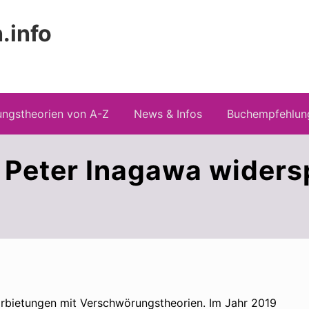
.info
Kopfz
 Risiken konspirationistischen Denkens
recht
ngstheorien von A-Z
News & Infos
Buchempfehlun
 Peter Inagawa widersp
rbietungen mit Verschwörungstheorien. Im Jahr 2019