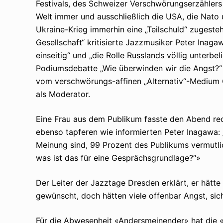
Festivals, des Schweizer Verschwörungserzählers
Welt immer und ausschließlich die USA, die Nato
Ukraine-Krieg immerhin eine „Teilschuld“ zugeste
Gesellschaft“ kritisierte Jazzmusiker Peter Inag
einseitig“ und „die Rolle Russlands völlig unterbe
Podiumsdebatte „Wie überwinden wir die Angst?
vom verschwörungs-affinen „Alternativ“-Medium 
als Moderator.
Eine Frau aus dem Publikum fasste den Abend re
ebenso tapferen wie informierten Peter Inagawa: 
Meinung sind, 99 Prozent des Publikums vermutlic
was ist das für eine Gesprächsgrundlage?“»
Der Leiter der Jazztage Dresden erklärt, er hät
gewünscht, doch hätten viele offenbar Angst, si
Für die Abwesenheit «Andersmeinender» hat die «