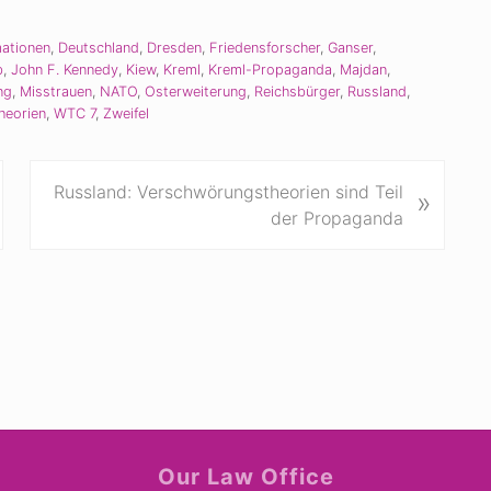
mationen
,
Deutschland
,
Dresden
,
Friedensforscher
,
Ganser
,
b
,
John F. Kennedy
,
Kiew
,
Kreml
,
Kreml-Propaganda
,
Majdan
,
ng
,
Misstrauen
,
NATO
,
Osterweiterung
,
Reichsbürger
,
Russland
,
heorien
,
WTC 7
,
Zweifel
N
Russland: Verschwörungstheorien sind Teil
»
ä
der Propaganda
c
h
s
t
e
r
B
e
i
Our Law Office
t