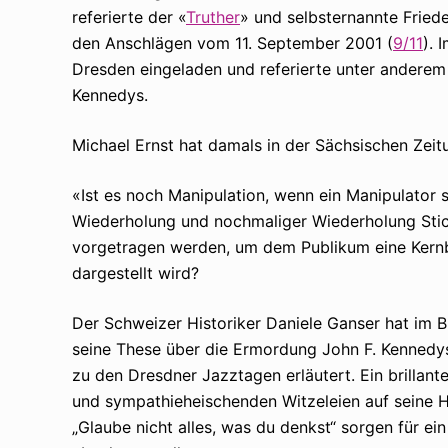
referierte der «
Truther
» und selbsternannte Fried
den Anschlägen vom 11. September 2001 (
9/11
). 
Dresden eingeladen und referierte unter anderem
Kennedys.
Michael Ernst hat damals in der Sächsischen Zeit
«Ist es noch Manipulation, wenn ein Manipulator 
Wiederholung und nochmaliger Wiederholung St
vorgetragen werden, um dem Publikum eine Kernbo
dargestellt wird?
Der Schweizer Historiker Daniele Ganser hat im 
seine These über die Ermordung John F. Kennedys 
zu den Dresdner Jazztagen erläutert. Ein brillante
und sympathieheischenden Witzeleien auf seine Hö
„Glaube nicht alles, was du denkst“ sorgen für ei