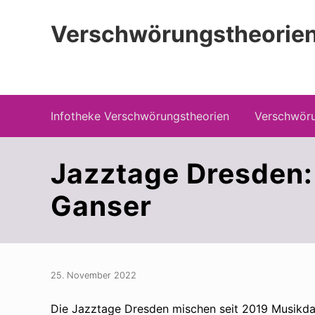
Zur
Zum
Zur
Hauptnavigation
Inhalt
Seitenspalte
Verschwörungstheorien
springen
springen
springen
Beiträge zu Merkmalen, Funktionen und
Infotheke Verschwörungstheorien
Verschwöru
Jazztage Dresden:
Ganser
25. November 2022
Die Jazztage Dresden mischen seit 2019 Musikda