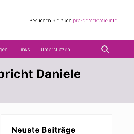
eile
Besuchen Sie auch
pro-demokratie.info
s
gen
Links
Unterstützen
Suche
richt Daniele
Seitenspalte
Neuste Beiträge