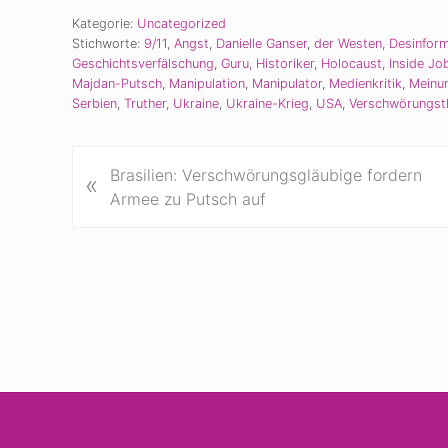
Kategorie:
Uncategorized
Stichworte:
9/11
,
Angst
,
Danielle Ganser
,
der Westen
,
Desinfor
Geschichtsverfälschung
,
Guru
,
Historiker
,
Holocaust
,
Inside Jo
Majdan-Putsch
,
Manipulation
,
Manipulator
,
Medienkritik
,
Meinu
Serbien
,
Truther
,
Ukraine
,
Ukraine-Krieg
,
USA
,
Verschwörungst
V
Brasilien: Verschwörungsgläubige fordern
«
o
Armee zu Putsch auf
r
h
e
r
i
g
e
r
B
Site
e