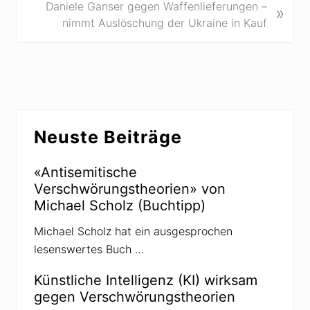
e
N
Daniele Ganser gegen Waffenlieferungen –
»
r
ä
nimmt Auslöschung der Ukraine in Kauf
i
c
g
h
e
s
r
t
B
e
Seitenspalte
e
r
Neuste Beiträge
i
B
t
e
r
«Antisemitische
i
a
Verschwörungstheorien» von
t
g
Michael Scholz (Buchtipp)
r
:
a
Michael Scholz hat ein ausgesprochen
g
lesenswertes Buch …
:
Künstliche Intelligenz (KI) wirksam
gegen Verschwörungstheorien