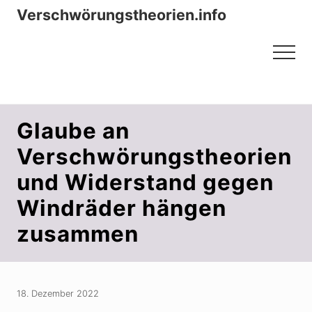
Menu
Zum
Zur
Verschwörungstheorien.info
Inhalt
Seitenspalte
Beiträge zu Merkmalen, Funktionen
springen
springen
Menu
und Risiken konspirationistischen
Denkens
Glaube an
Verschwörungstheorien
und Widerstand gegen
Windräder hängen
zusammen
18. Dezember 2022