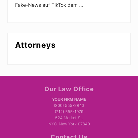
Fake-News auf TikTok dem …
Attorneys
Site
Our Law Office
Footer
YOUR FIRM NAME
(800) 555-2840
(212) 555-1979
524 Market St.
NYC, New York 07840
Contact Us