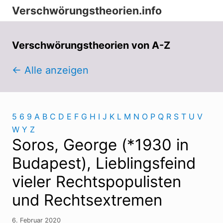
Menu
Zur
Zum
Zur
Verschwörungstheorien.info
Hauptnavigation
Inhalt
Seitenspalte
Beiträge
springen
springen
springen
zu
Verschwörungstheorien von A-Z
Merkmalen,
← Alle anzeigen
Funktionen
und
Risiken
5
6
9
A
B
C
D
E
F
G
H
I
J
K
L
M
N
O
P
Q
R
S
T
U
V
konspirationistischen
W
Y
Z
Denkens
Soros, George (*1930 in
Budapest), Lieblingsfeind
vieler Rechtspopulisten
und Rechtsextremen
6. Februar 2020