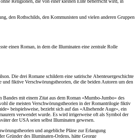
hne Religionen, die von einer kleinen Elite beherrscht wird, in
rung, den Rothschilds, den Kommunisten und vielen anderen Gruppen
sste einen Roman, in dem die Illuminaten eine zentrale Rolle
son. Die drei Romane schildern eine satirische Abenteuergeschichte
che und fiktive Verschwörungstheorien, die die beiden Autoren um den
ersten Bandes mit einem Zitat aus dem Roman «Mumbo-Jumbo» des
ohl die meisten Verschwörungstheorien in der Romantrilogie fiktiv
ide» beispielsweise, bezieht sich auf das «Allsehende Auge», ein
maurern verwendet wurde. Es wird irrigerweise oft als Symbol der
sväter der USA seien selbst Illuminaten gewesen.
chwörungstheorien und angebliche Pläne zur Erlangung
der Gründer des Illuminaten-Ordens, hätte George