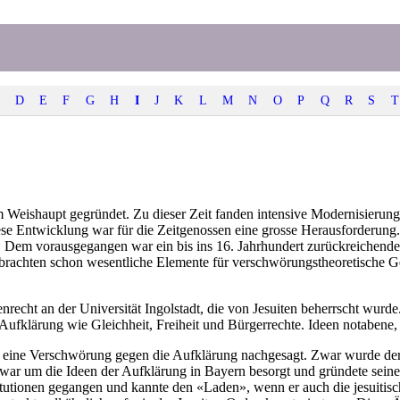
D
E
F
G
H
I
J
K
L
M
N
O
P
Q
R
S
T
Weishaupt gegründet. Zu dieser Zeit fanden intensive Modernisierungs
ese Entwicklung war für die Zeitgenossen eine grosse Herausforderu
. Dem vorausgegangen war ein bis ins 16. Jahrhundert zurückreichende
 brachten schon wesentliche Elemente für verschwörungstheoretische Ge
cht an der Universität Ingolstadt, die von Jesuiten beherrscht wurde. 
 Aufklärung wie Gleichheit, Freiheit und Bürgerrechte. Ideen notabene,
de eine Verschwörung gegen die Aufklärung nachgesagt. Zwar wurde der
r um die Ideen der Aufklärung in Bayern besorgt und gründete seinen 
itutionen gegangen und kannte den «Laden», wenn er auch die jesuitische