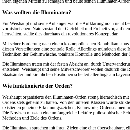
ihren eigenen Mitteln zu schlagen und baute seinen Illuminaten-Orden 
Was wollten die Illuminaten?
Für Weishaupt und seine Anhänger war die Aufklärung noch nicht bee
vorhistorischem Naturzustand der Gleichheit und Freiheit vor, auf de
herrschten, stellte dies durchaus ein revolutionäres Konzept dar.
Mit seiner Forderung nach einem kosmopolitischen Republikanismus sc
diesen Vorstellungen eine zentrale Rolle. Allerdings mündeten diese 
Techniken der Gehirnwäsche, totalitäre Kontrolle und Methoden de
Die Illuminaten traten mit der festen Absicht an, durch Unterwanderun
entstehen. Weishaupt und seine Mitverschwörer wollen dadurch die R
Staatsämter und kirchlichen Positionen scheitert allerdings am bayeris
Wie funktionierte der Orden?
Weishaupt organisierte den Illuminaten-Orden streng hierarchisch mit 
Ordens stets geheim zu halten. Von den unteren Klassen wurde strikte
existierten geheime Erkennungszeichen, Kennworte, Ordensnamen un
Die Novizen mussten eine umfangreiche Lektüre philosophischer Schrif
Methoden und Ziele des Ordens.
Die Illuminaten sprachen mit ihren Zielen eine eher überschaubare, el