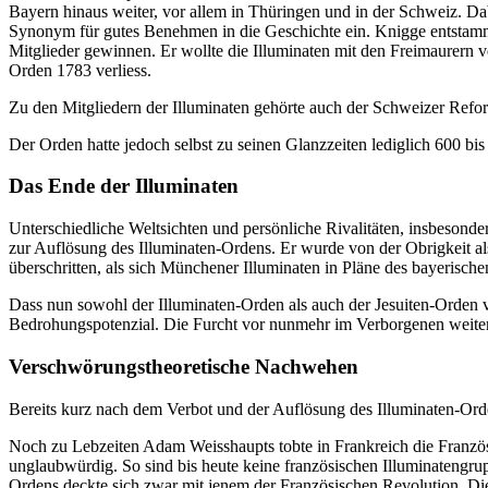
Bayern hinaus weiter, vor allem in Thüringen und in der Schweiz. D
Synonym für gutes Benehmen in die Geschichte ein. Knigge entstamm
Mitglieder gewinnen. Er wollte die Illuminaten mit den Freimaurern
Orden 1783 verliess.
Zu den Mitgliedern der Illuminaten gehörte auch der Schweizer Refo
Der Orden hatte jedoch selbst zu seinen Glanzzeiten lediglich 600 b
Das Ende der Illuminaten
Unterschiedliche Weltsichten und persönliche Rivalitäten, insbeson
zur Auflösung des Illuminaten-Ordens. Er wurde von der Obrigkeit als
überschritten, als sich Münchener Illuminaten in Pläne des bayerisc
Dass nun sowohl der Illuminaten-Orden als auch der Jesuiten-Orden 
Bedrohungspotenzial. Die Furcht vor nunmehr im Verborgenen weiter 
Verschwörungstheoretische Nachwehen
Bereits kurz nach dem Verbot und der Auflösung des Illuminaten-Ord
Noch zu Lebzeiten Adam Weisshaupts tobte in Frankreich die Französi
unglaubwürdig. So sind bis heute keine französischen Illuminatengr
Ordens deckte sich zwar mit jenem der Französischen Revolution. Di