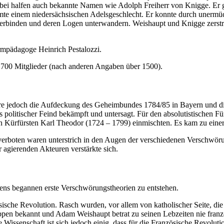
abei halfen auch bekannte Namen wie Adolph Freiherr von Knigge. Er 
te einem niedersächsischen Adelsgeschlecht. Er konnte durch unermüd
 verbinden und deren Logen unterwandern. Weishaupt und Knigge zerstr
rmpädagoge Heinrich Pestalozzi.
is 700 Mitglieder (nach anderen Angaben über 1500).
dere jedoch die Aufdeckung des Geheimbundes 1784/85 in Bayern und d
 politischer Feind bekämpft und untersagt. Für den absolutistischen Fü
hen Kürfürsten Karl Theodor (1724 – 1799) einmischten. Es kam zu einer
verboten waren unterstrich in den Augen der verschiedenen Verschwöru
agierenden Akteuren verstärkte sich.
ens begannen erste Verschwörungstheorien zu entstehen.
sche Revolution. Rasch wurden, vor allem von katholischer Seite, die I
uppen bekannt und Adam Weishaupt betrat zu seinen Lebzeiten nie fran
e Wissenschaft ist sich jedoch einig, dass für die Französische Revo