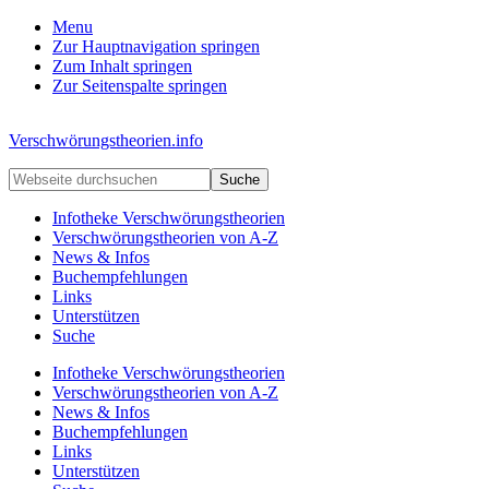
Menu
Zur Hauptnavigation springen
Zum Inhalt springen
Zur Seitenspalte springen
Kopfzeile
Verschwörungstheorien.info
rechts
Beiträge
Webseite
zu
durchsuchen
Merkmalen,
Infotheke Verschwörungstheorien
Funktionen
Verschwörungstheorien von A-Z
und
News & Infos
Risiken
Buchempfehlungen
konspirationistischen
Links
Denkens
Unterstützen
Suche
Infotheke Verschwörungstheorien
Verschwörungstheorien von A-Z
News & Infos
Buchempfehlungen
Links
Unterstützen