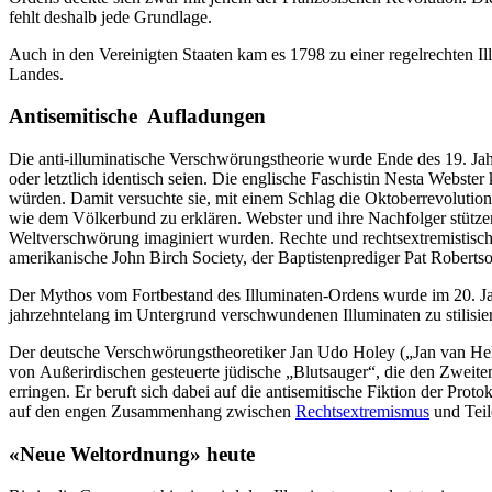
fehlt deshalb jede Grundlage.
Auch in den Vereinigten Staaten kam es 1798 zu einer regelrechten Ill
Landes.
Antisemitische Aufladungen
Die anti-illuminatische Verschwörungstheorie wurde Ende des 19. Ja
oder letztlich identisch seien. Die englische Faschistin Nesta Webste
würden. Damit versuchte sie, mit einem Schlag die Oktoberrevolution
wie dem Völkerbund zu erklären. Webster und ihre Nachfolger stützen 
Weltverschwörung imaginiert wurden. Rechte und rechtsextremistisch
amerikanische John Birch Society, der Baptistenprediger Pat Roberts
Der Mythos vom Fortbestand des Illuminaten-Ordens wurde im 20. Jahr
jahrzehntelang im Untergrund verschwundenen Illuminaten zu stilisie
Der deutsche Verschwörungstheoretiker Jan Udo Holey („Jan van Helsi
von Außerirdischen gesteuerte jüdische „Blutsauger“, die den Zweiten
erringen. Er beruft sich dabei auf die antisemitische Fiktion der Pr
auf den engen Zusammenhang zwischen
Rechtsextremismus
und Teil
«Neue Weltordnung» heute