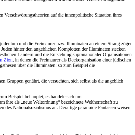
en Verschwörungstheorien auf die innenpolitische Situation ihres
tjudentum und die Freimaurer bzw. Illuminaten an einem Strang zögen
die Juden hinter den angeblichen Komplotten der Illuminaten stecken
estlichen Ländern und die Entstehung supranationaler Organisationen
on Zion
, in denen die Freimaurer als Deckorganisation einer jüdischen
thesen über die Illuminaten: so zum Beispiel die
 Gruppen genährt, die versuchten, sich selbst als die angeblich
zum Beispiel behauptet, es handele sich um
 um ihre als „neue Weltordnung“ bezeichnete Weltherrschaft zu
ien des Nationalsozialismus an. Derartige paranoide Fantasien weisen