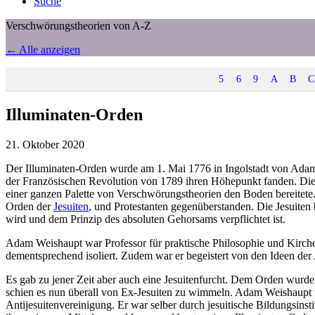
Suche
Verschwörungstheorien von A-Z
← Alle anzeigen
5
6
9
A
B
C
Illuminaten-Orden
21. Oktober 2020
Der Illuminaten-Orden wurde am 1. Mai 1776 in Ingolstadt von Adam 
der Französischen Revolution von 1789 ihren Höhepunkt fanden. Di
einer ganzen Palette von Verschwörungstheorien den Boden bereitete
Orden der
Jesuiten
, und Protestanten gegenüberstanden. Die Jesuiten
wird und dem Prinzip des absoluten Gehorsams verpflichtet ist.
Adam Weishaupt war Professor für praktische Philosophie und Kirchenre
dementsprechend isoliert. Zudem war er begeistert von den Ideen der
Es gab zu jener Zeit aber auch eine Jesuitenfurcht. Dem Orden wur
schien es nun überall von Ex-Jesuiten zu wimmeln. Adam Weishaupt wa
Antijesuitenvereinigung. Er war selber durch jesuitische Bildungsinst