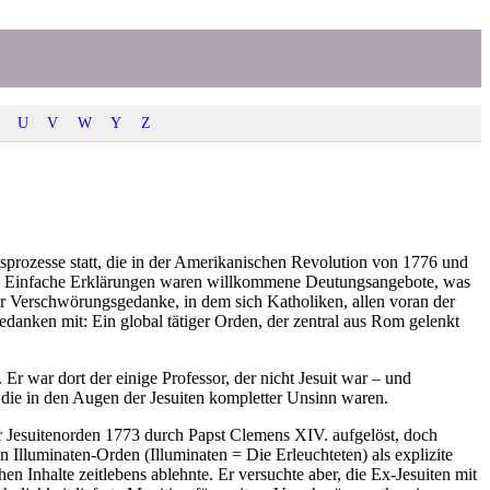
U
V
W
Y
Z
prozesse statt, die in der Amerikanischen Revolution von 1776 und
ng. Einfache Erklärungen waren willkommene Deutungsangebote, was
r Verschwörungsgedanke, in dem sich Katholiken, allen voran der
danken mit: Ein global tätiger Orden, der zentral aus Rom gelenkt
Er war dort der einige Professor, der nicht Jesuit war – und
 die in den Augen der Jesuiten kompletter Unsinn waren.
 Jesuitenorden 1773 durch Papst Clemens XIV. aufgelöst, doch
Illuminaten-Orden (Illuminaten = Die Erleuchteten) als explizite
n Inhalte zeitlebens ablehnte. Er versuchte aber, die Ex-Jesuiten mit