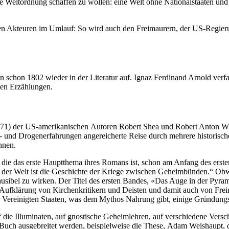
ue Weltordnung schaffen zu wollen: eine Welt ohne Nationalstaaten und o
ren Akteuren im Umlauf: So wird auch den Freimaurern, der US-Regie
n schon 1802 wieder in der Literatur auf. Ignaz Ferdinand Arnold verfa
ven Erzählungen.
 71) der US-amerikanischen Autoren Robert Shea und Robert Anton Wil
Sex- und Drogenerfahrungen angereicherte Reise durch mehrere historis
nnen.
ht, die das erste Hauptthema ihres Romans ist, schon am Anfang des 
e der Welt ist die Geschichte der Kriege zwischen Geheimbünden.“ Obw
ausibel zu wirken. Der Titel des ersten Bandes, «Das Auge in der Pyram
r Aufklärung von Kirchenkritikern und Deisten und damit auch von Frei
der Vereinigten Staaten, was dem Mythos Nahrung gibt, einige Gründung
 die Illuminaten, auf gnostische Geheimlehren, auf verschiedene Vers
 Buch ausgebreitet werden, beispielweise die These, Adam Weishaupt, 