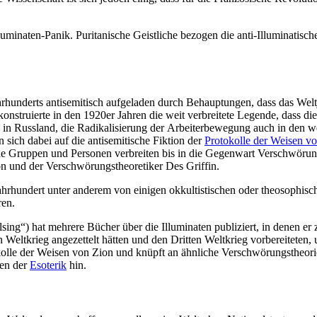
uminaten-Panik. Puritanische Geistliche bezogen die anti-Illuminatisch
hrhunderts antisemitisch aufgeladen durch Behauptungen, dass das Wel
r konstruierte in den 1920er Jahren die weit verbreitete Legende, dass 
 in Russland, die Radikalisierung der Arbeiterbewegung auch in den w
sich dabei auf die antisemitische Fiktion der
Protokolle der Weisen v
e Gruppen und Personen verbreiten bis in die Gegenwart Verschwörungs
on und der Verschwörungstheoretiker Des Griffin.
hundert unter anderem von einigen okkultistischen oder theosophischen
ren.
ng“) hat mehrere Bücher über die Illuminaten publiziert, in denen er 
 Weltkrieg angezettelt hätten und den Dritten Weltkrieg vorbereiteten,
otokolle der Weisen von Zion und knüpft an ähnliche Verschwörungstheor
en der
Esoterik
hin.