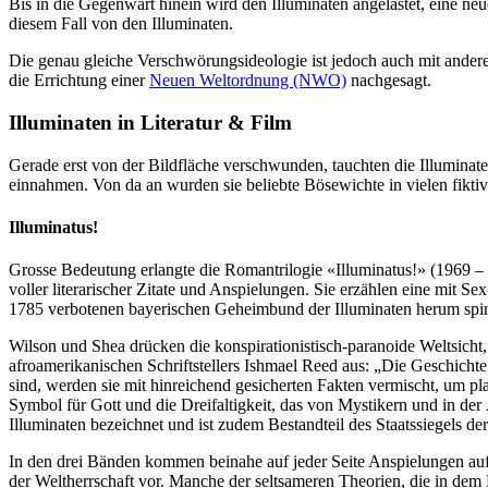
Bis in die Gegenwart hinein wird den Illuminaten angelastet, eine ne
diesem Fall von den Illuminaten.
Die genau gleiche Verschwörungsideologie ist jedoch auch mit ande
die Errichtung einer
Neuen Weltordnung (NWO)
nachgesagt.
Illuminaten in Literatur & Film
Gerade erst von der Bildfläche verschwunden, tauchten die Illuminate
einnahmen. Von da an wurden sie beliebte Bösewichte in vielen fikti
Illuminatus!
Grosse Bedeutung erlangte die Romantrilogie «Illuminatus!» (1969 –
voller literarischer Zitate und Anspielungen. Sie erzählen eine mit 
1785 verbotenen bayerischen Geheimbund der Illuminaten herum spi
Wilson und Shea drücken die konspirationistisch-paranoide Weltsic
afroamerikanischen Schriftstellers Ishmael Reed aus: „Die Geschicht
sind, werden sie mit hinreichend gesicherten Fakten vermischt, um pl
Symbol für Gott und die Dreifaltigkeit, das von Mystikern und in de
Illuminaten bezeichnet und ist zudem Bestandteil des Staatssiegels 
In den drei Bänden kommen beinahe auf jeder Seite Anspielungen auf
der Weltherrschaft vor. Manche der seltsameren Theorien, die in dem