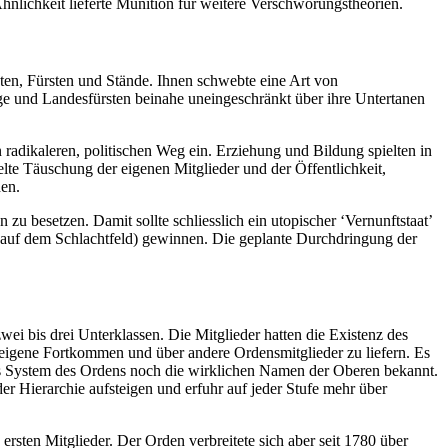
Ähnlichkeit lieferte Munition für weitere Verschwörungstheorien.
ten, Fürsten und Stände. Ihnen schwebte eine Art von
nige und Landesfürsten beinahe uneingeschränkt über ihre Untertanen
adikaleren, politischen Weg ein. Erziehung und Bildung spielten in
lte Täuschung der eigenen Mitglieder und der Öffentlichkeit,
en.
u besetzen. Damit sollte schliesslich ein utopischer ‘Vernunftstaat’
 auf dem Schlachtfeld) gewinnen. Die geplante Durchdringung der
wei bis drei Unterklassen. Die Mitglieder hatten die Existenz des
s eigene Fortkommen und über andere Ordensmitglieder zu liefern. Es
s System des Ordens noch die wirklichen Namen der Oberen bekannt.
er Hierarchie aufsteigen und erfuhr auf jeder Stufe mehr über
ersten Mitglieder. Der Orden verbreitete sich aber seit 1780 über