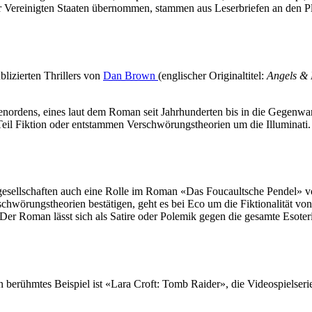
er Vereinigten Staaten übernommen, stammen aus Leserbriefen an den P
blizierten Thrillers von
Dan Brown
(englischer Originaltitel:
Angels &
enordens, eines laut dem Roman seit Jahrhunderten bis in die Gegenwa
il Fiktion oder entstammen Verschwörungstheorien um die Illuminati. Wi
esellschaften auch eine Rolle im Roman «Das Foucaultsche Pendel» 
chwörungstheorien bestätigen, geht es bei Eco um die Fiktionalität von
 Roman lässt sich als Satire oder Polemik gegen die gesamte Esoterik i
berühmtes Beispiel ist «Lara Croft: Tomb Raider», die Videospielserie