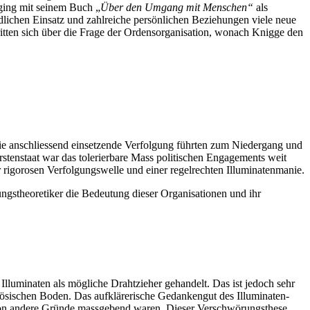
ging mit seinem Buch „
Über den Umgang mit Menschen“
als
lichen Einsatz und zahlreiche persönlichen Beziehungen viele neue
itten sich über die Frage der Ordensorganisation, wonach Knigge den
ie anschliessend einsetzende Verfolgung führten zum Niedergang und
rstenstaat war das tolerierbare Mass politischen Engagements weit
 rigorosen Verfolgungswelle und einer regelrechten Illuminatenmanie.
ngstheoretiker die Bedeutung dieser Organisationen und ihr
lluminaten als mögliche Drahtzieher gehandelt. Das ist jedoch sehr
zösischen Boden. Das aufklärerische Gedankengut des Illuminaten-
lution andere Gründe massgebend waren. Dieser Verschwörungsthese