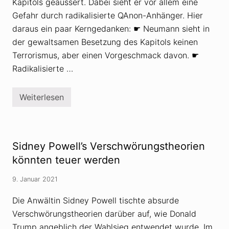
A
Kapitols geäussert. Dabei sieht er vor allem eine
n
Gefahr durch radikalisierte QAnon-Anhänger. Hier
o
n
daraus ein paar Kerngedanken: ☛ Neumann sieht in
-
der gewaltsamen Besetzung des Kapitols keinen
A
n
Terrorismus, aber einen Vorgeschmack davon. ☛
h
ä
Radikalisierte …
n
g
e
Weiterlesen
r
R
n
a
d
i
k
a
Sidney Powell’s Verschwörungstheorien
l
i
könnten teuer werden
s
i
9. Januar 2021
e
r
t
Die Anwältin Sidney Powell tischte absurde
e
Verschwörungstheorien darüber auf, wie Donald
Q
A
Trump angeblich der Wahlsieg entwendet wurde. Im