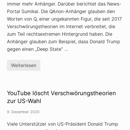
s
S
immer mehr Anhänger. Darüber berichtet das News-
V
A
e
Portal Sumikai. Die QAnon-Anhänger glauben den
r
s
Worten von Q, einer ungekannten Figur, die seit 2017
c
Verschwörungstheorien im Internet verbreitet, die
h
w
zum Teil rechtsextremen Hintergrund haben. Die
ö
Anhänger glauben zum Beispiel, dass Donald Trump
r
u
gegen einen „Deep State“ …
n
g
s
t
Weiterlesen
Q
h
A
e
n
o
o
r
n
i
g
YouTube löscht Verschwörungstheorien
e
e
n
w
zur US-Wahl
k
i
ö
n
n
9. Dezember 2020
n
n
t
t
a
Viele Unterstützer von US-Präsident Donald Trump
e
u