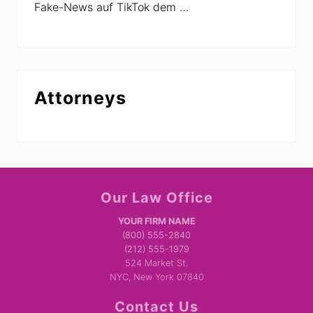
Fake-News auf TikTok dem …
Attorneys
Site
Our Law Office
Footer
YOUR FIRM NAME
(800) 555-2840
(212) 555-1979
524 Market St.
NYC, New York 07840
Contact Us