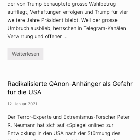
der von Trump behauptete grosse Wahlbetrug
auffliegt, Verhaftungen erfolgen und Trump für vier
weitere Jahre Präsident bleibt. Weil der grosse
Umbruch ausblieb, herrschen in Telegram-Kanälen
Verwirrung und offener …
Weiterlesen
G
l
a
u
b
e
Radikalisierte QAnon-Anhänger als Gefahr
n
s
für die USA
k
r
12. Januar 2021
i
s
e
Der Terror-Experte und Extremismus-Forscher Peter
b
R. Neumann hat sich auf «Spiegel online» zur
e
i
Entwicklung in den USA nach der Stürmung des
Q