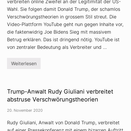
n
verbreiten online Zweifel an der Legitimität der US-
c
t
h
Wahl. Sie folgen damit Donald Trump, der schamlos
e
A
u
n
Verschwörungstheorien in grossem Stil streut. Die
e
h
r
Video-Plattform YouTube geht nun gegen Inhalte vor,
ä
w
n
die faktenwidrig Joe Bidens Sieg mit massivem
e
g
r
Betrug erklären. Das ist dringend nötig. YouTube ist
e
d
r
e
von zentraler Bedeutung als Verbreiter und …
i
n
n
J
a
Weiterlesen
Y
p
o
a
u
n
T
u
b
Trump-Anwalt Rudy Giuliani verbreitet
e
l
abstruse Verschwörungstheorien
ö
s
20. November 2020
c
h
t
Rudy Giuliani, Anwalt von Donald Trump, verbreitet
V
auf einer Pressekonferenz mit einem bizarren Auftritt
e