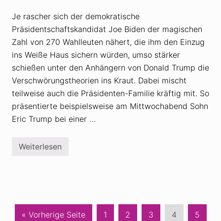
s
l
e
:
Je rascher sich der demokratische
V
D
Präsidentschaftskandidat Joe Biden der magischen
e
i
r
e
Zahl von 270 Wahlleuten nähert, die ihm den Einzug
s
a
c
p
ins Weiße Haus sichern würden, umso stärker
h
o
schießen unter den Anhängern von Donald Trump die
w
k
ö
a
Verschwörungstheorien ins Kraut. Dabei mischt
r
l
u
teilweise auch die Präsidenten-Familie kräftig mit. So
y
n
p
präsentierte beispielsweise am Mittwochabend Sohn
g
t
s
i
Eric Trump bei einer …
t
s
h
c
e
h
Weiterlesen
o
e
V
r
n
e
i
V
r
e
e
s
n
r
c
s
h
c
w
h
ö
w
r
a
S
S
S
S
S
« Vorherige Seite
1
2
3
4
5
ö
u