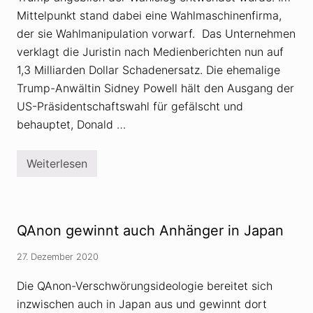
n
o
Mittelpunkt stand dabei eine Wahlmaschinenfirma,
n
der sie Wahlmanipulation vorwarf. Das Unternehmen
-
A
verklagt die Juristin nach Medienberichten nun auf
n
1,3 Milliarden Dollar Schadenersatz. Die ehemalige
h
ä
Trump-Anwältin Sidney Powell hält den Ausgang der
n
g
US-Präsidentschaftswahl für gefälscht und
e
behauptet, Donald …
r
a
l
s
Weiterlesen
S
G
i
e
d
f
n
a
e
h
y
r
QAnon gewinnt auch Anhänger in Japan
P
f
o
ü
w
27. Dezember 2020
r
e
d
l
i
Die QAnon-Verschwörungsideologie bereitet sich
l
e
’
inzwischen auch in Japan aus und gewinnt dort
U