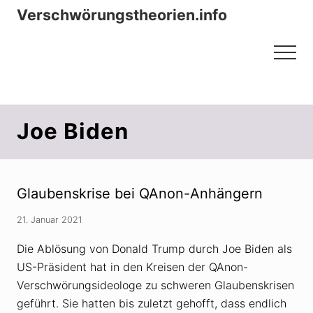
Menu
Zum
Zur
Verschwörungstheorien.info
Inhalt
Seitenspalte
Beiträge zu Merkmalen, Funktionen
springen
springen
Menu
und Risiken konspirationistischen
Denkens
Joe Biden
Glaubenskrise bei QAnon-Anhängern
21. Januar 2021
Die Ablösung von Donald Trump durch Joe Biden als
US-Präsident hat in den Kreisen der QAnon-
Verschwörungsideologe zu schweren Glaubenskrisen
geführt. Sie hatten bis zuletzt gehofft, dass endlich