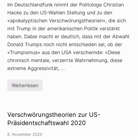
R
Im Deutschlandfunk nimmt der Politologe Christian
l
u
Hacke zu den US-Wahlen Stellung und zu den
d
y
«apokalyptischen Verschwörungstheorien», die sich
G
i
mit Trump in der amerikanischen Politik verstärkt
u
haben. Dabei macht er deutlich, dass mit der Abwahl
l
i
Donald Trumps noch nicht entschieden sei, ob der
a
«Trumpismus» aus den USA verschwinde: «Diese
n
i
chronisch mentale, verzerrte Wahrnehmung, diese
v
e
extreme Aggressivität, …
r
b
r
Weiterlesen
e
T
i
r
t
u
e
m
t
p
a
-
Verschwörungstheorien zur US-
b
A
s
b
Präsidentschaftswahl 2020
t
w
r
a
6. November 2020
u
h