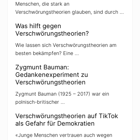
Menschen, die stark an
h
a
Verschwörungstheorien glauben, sind durch …
f
t
s
Was hilft gegen
w
Verschwörungstheorien?
a
h
l
Wie lassen sich Verschwörungstheorien am
2
besten bekämpfen? Eine …
0
2
0
Zygmunt Bauman:
Gedankenexperiment zu
Verschwörungstheorien
Zygmunt Bauman (1925 – 2017) war ein
polnisch-britischer …
Verschwörungstheorien auf TikTok
als Gefahr für Demokratien
«Junge Menschen vertrauen auch wegen