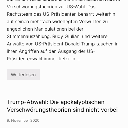
r
Verschwörungstheorien zur US-Wahl. Das
s
c
Rechtsteam des US-Präsidenten beharrt weiterhin
h
auf seinen mehrfach widerlegten Vorwürfen zu
w
ö
angeblichen Manipulationen bei der
r
Stimmenauszählung. Rudy Giuliani und weitere
u
n
Anwälte von US-Präsident Donald Trump tauchen in
g
s
ihren Angriffen auf den Ausgang der US-
t
Präsidentenwahl immer tiefer in …
h
e
o
r
Weiterlesen
T
i
r
e
u
n
m
z
p
u
-
r
Trump-Abwahl: Die apokalyptischen
A
U
n
Verschwörungstheorien sind nicht vorbei
S
w
-
a
W
9. November 2020
l
a
t
h