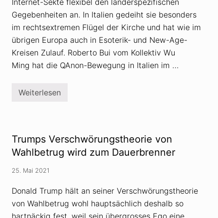
Internet-Sekte flexibel den länderspezifischen
r
s
Gegebenheiten an. In Italien gedeiht sie besonders
i
im rechtsextremen Flügel der Kirche und hat wie im
e
h
übrigen Europa auch in Esoterik- und New-Age-
t
Kreisen Zulauf. Roberto Bui vom Kollektiv Wu
s
i
Ming hat die QAnon-Bewegung in Italien im …
c
h
a
l
Weiterlesen
Q
s
A
O
n
p
o
f
n
e
-
Trumps Verschwörungstheorie von
r
S
v
e
Wahlbetrug wird zum Dauerbrenner
o
k
n
t
V
25. Mai 2021
e
e
h
r
a
Donald Trump hält an seiner Verschwörungstheorie
s
t
c
von Wahlbetrug wohl hauptsächlich deshalb so
i
h
n
hartnäckig fest, weil sein übergrosses Ego eine
w