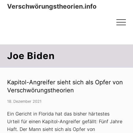
Menu
Zum
Zur
Verschwörungstheorien.info
Inhalt
Seitenspalte
Beiträge zu Merkmalen, Funktionen
springen
springen
Menu
und Risiken konspirationistischen
Denkens
Joe Biden
Kapitol-Angreifer sieht sich als Opfer von
Verschwörungstheorien
18. Dezember 2021
Ein Gericht in Florida hat das bisher härtestes
Urteil für einen Kapitol-Angreifer gefällt: Fünf Jahre
Haft. Der Mann sieht sich als Opfer von