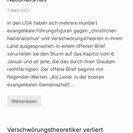
l
t
a
t
7. März 2021
p
a
p
r
e
In den USA haben sich mehrere Hundert
n
l
t
evangelikale Führungsfiguren gegen „christlichen
l
D
i
o
Nationalismus“ und Verschwörungstheorien in ihrem
e
k
r
Land ausgesprochen. In einem offenen Brief
u
t
-
verurteilen sie den Sturm auf das Kapitol vom 6.
a
S
n
e
Januar und all jene, die das durch ihren Glauben
g
r
e
rechtfertigten. Der offene Brief beginnt mit
i
s
e
folgenden Worten: „Als Leiter in der breiten
u
Q
n
evangelikalen Gemeinschaft …
?
d
e
n
Weiterlesen
M
E
e
v
n
a
s
n
c
g
h
e
Verschwörungstheoretiker verliert
e
l