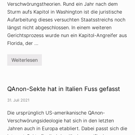
Verschwörungstheorien. Rund ein Jahr nach dem
Sturm aufs Kapitol in Washington ist die juristische
Aufarbeitung dieses versuchten Staatsstreichs noch
längst nicht abgeschlossen. In einem weiteren
Gerichtsprozess wurde nun ein Kapitol-Angreifer aus
Florida, der …
Weiterlesen
K
a
p
i
t
o
QAnon-Sekte hat in Italien Fuss gefasst
l
-
A
31. Juli 2021
n
g
Die ursprünglich US-amerikanische QAnon-
r
e
Verschwörungsideologie hat sich in den letzten
i
Jahren auch in Europa etabliert. Dabei passt sich die
f
e