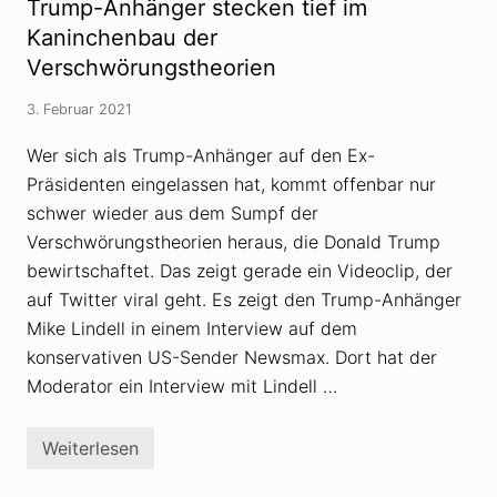
Trump-Anhänger stecken tief im
i
w
e
ö
Kaninchenbau der
n
r
Verschwörungstheorien
u
u
n
n
d
g
3. Februar 2021
c
s
h
t
r
Wer sich als Trump-Anhänger auf den Ex-
h
i
e
Präsidenten eingelassen hat, kommt offenbar nur
s
o
t
r
schwer wieder aus dem Sumpf der
l
e
Verschwörungstheorien heraus, die Donald Trump
i
t
c
i
bewirtschaftet. Das zeigt gerade ein Videoclip, der
h
k
e
e
auf Twitter viral geht. Es zeigt den Trump-Anhänger
n
r
Mike Lindell in einem Interview auf dem
N
v
a
e
konservativen US-Sender Newsmax. Dort hat der
t
r
i
Moderator ein Interview mit Lindell …
l
o
i
n
e
a
r
Weiterlesen
T
l
t
r
i
S
u
s
e