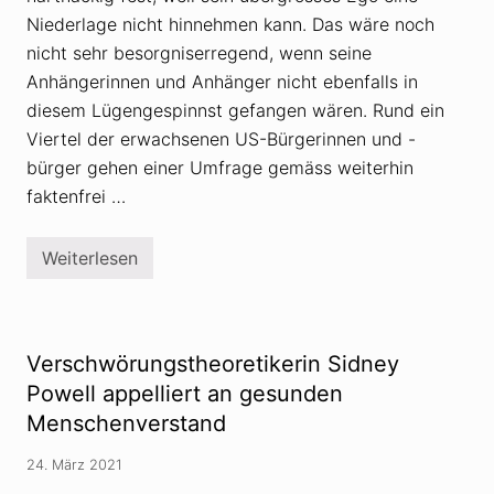
I
ö
t
Niederlage nicht hinnehmen kann. Das wäre noch
r
a
u
nicht sehr besorgniserregend, wenn seine
l
n
i
Anhängerinnen und Anhänger nicht ebenfalls in
g
e
s
diesem Lügengespinnst gefangen wären. Rund ein
n
t
F
h
Viertel der erwachsenen US-Bürgerinnen und -
u
e
s
bürger gehen einer Umfrage gemäss weiterhin
o
s
r
faktenfrei …
g
i
e
e
f
n
a
Weiterlesen
T
s
r
s
u
t
m
p
s
Verschwörungstheoretikerin Sidney
V
e
Powell appelliert an gesunden
r
Menschenverstand
s
c
h
24. März 2021
w