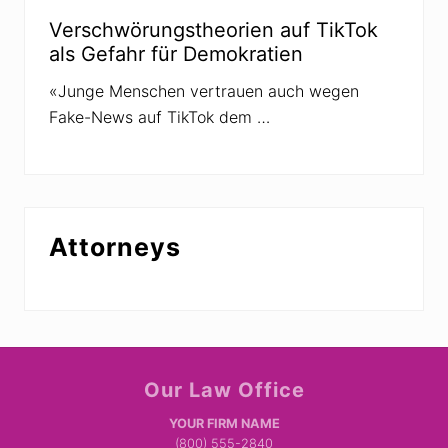
r
i
Verschwörungstheorien auf TikTok
e
als Gefahr für Demokratien
n
«Junge Menschen vertrauen auch wegen
Fake-News auf TikTok dem …
Attorneys
Site
Our Law Office
Footer
YOUR FIRM NAME
(800) 555-2840