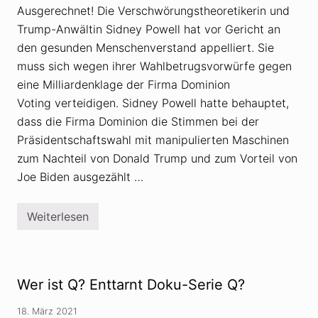
ö
Ausgerechnet! Die Verschwörungstheoretikerin und
r
u
Trump-Anwältin Sidney Powell hat vor Gericht an
n
g
den gesunden Menschenverstand appelliert. Sie
s
muss sich wegen ihrer Wahlbetrugsvorwürfe gegen
t
h
eine Milliardenklage der Firma Dominion
e
o
Voting verteidigen. Sidney Powell hatte behauptet,
r
dass die Firma Dominion die Stimmen bei der
i
e
Präsidentschaftswahl mit manipulierten Maschinen
v
zum Nachteil von Donald Trump und zum Vorteil von
o
n
Joe Biden ausgezählt …
W
a
h
l
Weiterlesen
V
b
e
e
r
t
s
r
c
u
h
Wer ist Q? Enttarnt Doku-Serie Q?
g
w
w
ö
i
r
18. März 2021