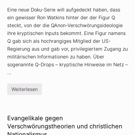
r
u
d
n
Eine neue Doku-Serie will aufgedeckt haben, dass
z
g
u
s
ein gewisser Ron Watkins hinter der der Figur Q
m
t
D
steckt, von der die QAnon-Verschwörungsideologie
h
a
e
ihre kryptischen Inputs bekommt. Eine Figur namens
u
o
e
r
Q gab sich als hochrangiges Mitglied der US-
r
e
b
Regierung aus und gab vor, privilegiertem Zugang zu
t
r
i
militärischen Informationen zu haben. Über
e
k
n
sogenannte Q-Drops – kryptische Hinweise im Netz –
e
n
r
…
e
i
r
n
S
i
Weiterlesen
W
d
e
n
r
e
i
y
s
P
t
Evangelikale gegen
o
Q
w
?
Verschwörungstheorien und christlichen
e
E
l
Nationalismus
n