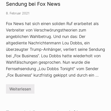
n
i
Sendung bei Fox News
v
k
e
a
r
8. Februar 2021
l
s
e
t
g
Fox News hat sich einen soliden Ruf erarbeitet als
a
e
n
Verbreiter von Verschwörungstheorien zum
g
d
e
angeblichen Wahlbetrug. Und nun das: Der
n
V
altgediente Nachrichtenmann Lou Dobbs, ein
e
überzeugter Trump-Anhänger, verliert seine Sendung
r
s
bei „Fox Business“. Lou Dobbs hatte wiederholt von
c
Wahlfälschungen gesprochen. Nun wurde die
h
w
Fernsehsendung „Lou Dobbs Tonight“ vom Sender
ö
r
„Fox Business“ kurzfristig gekippt und durch ein …
u
n
g
Weiterlesen
s
V
t
e
h
r
e
s
o
c
r
h