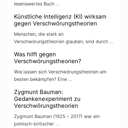
n
lesenswertes Buch …
c
h
Künstliche Intelligenz (KI) wirksam
e
n
gegen Verschwörungstheorien
b
a
Menschen, die stark an
u
d
Verschwörungstheorien glauben, sind durch …
e
r
V
Was hilft gegen
e
Verschwörungstheorien?
r
s
c
Wie lassen sich Verschwörungstheorien am
h
besten bekämpfen? Eine …
w
ö
r
Zygmunt Bauman:
u
Gedankenexperiment zu
n
g
Verschwörungstheorien
s
t
Zygmunt Bauman (1925 – 2017) war ein
h
e
polnisch-britischer …
o