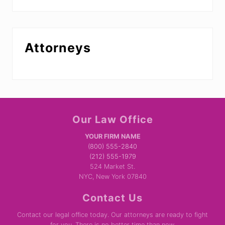
Attorneys
Site
Our Law Office
Footer
YOUR FIRM NAME
(800) 555-2840
(212) 555-1979
524 Market St.
NYC, New York 07840
Contact Us
Contact our legal office today. Our attorneys are ready to fight
for you. There is no better time than now.