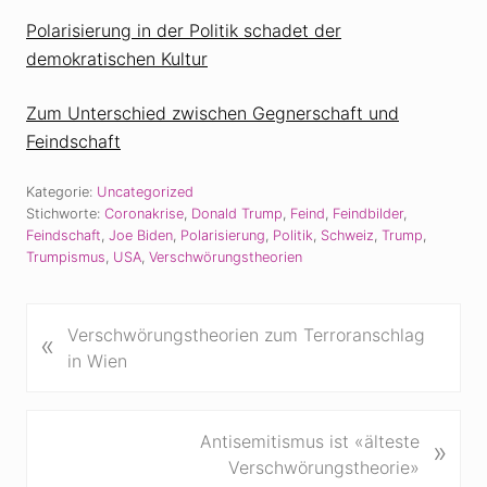
Polarisierung in der Politik schadet der
demokratischen Kultur
Zum Unterschied zwischen Gegnerschaft und
Feindschaft
Kategorie:
Uncategorized
Stichworte:
Coronakrise
,
Donald Trump
,
Feind
,
Feindbilder
,
Feindschaft
,
Joe Biden
,
Polarisierung
,
Politik
,
Schweiz
,
Trump
,
Trumpismus
,
USA
,
Verschwörungstheorien
V
Verschwörungstheorien zum Terroranschlag
«
o
in Wien
r
h
e
N
Antisemitismus ist «älteste
»
r
ä
Verschwörungstheorie»