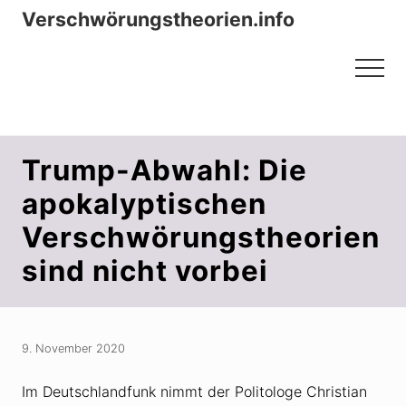
Menu
Zum
Zur
Verschwörungstheorien.info
Inhalt
Seitenspalte
Beiträge zu Merkmalen, Funktionen
springen
springen
Menu
und Risiken konspirationistischen
Denkens
Trump-Abwahl: Die
apokalyptischen
Verschwörungstheorien
sind nicht vorbei
9. November 2020
Im Deutschlandfunk nimmt der Politologe Christian