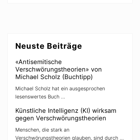
i
c
g
h
e
s
r
t
B
e
Seitenspalte
e
r
Neuste Beiträge
i
B
t
e
r
«Antisemitische
i
a
Verschwörungstheorien» von
t
g
Michael Scholz (Buchtipp)
r
:
a
Michael Scholz hat ein ausgesprochen
g
lesenswertes Buch …
:
Künstliche Intelligenz (KI) wirksam
gegen Verschwörungstheorien
Menschen, die stark an
Verschwörungstheorien glauben, sind durch …