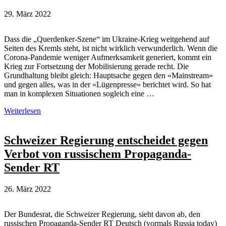
Putin
29. März 2022
Dass die „Querdenker-Szene“ im Ukraine-Krieg weitgehend auf
Seiten des Kremls steht, ist nicht wirklich verwunderlich. Wenn die
Corona-Pandemie weniger Aufmerksamkeit generiert, kommt ein
Krieg zur Fortsetzung der Mobilisierung gerade recht. Die
Grundhaltung bleibt gleich: Hauptsache gegen den «Mainstream»
und gegen alles, was in der «Lügenpresse» berichtet wird. So hat
man in komplexen Situationen sogleich eine …
„Querdenker-
Weiterlesen
Szene“
im
Ukraine-
Schweizer Regierung entscheidet gegen
Krieg:
Verbot von russischem Propaganda-
Weitgehend
Putin-
Sender RT
gläubig
26. März 2022
Der Bundesrat, die Schweizer Regierung, sieht davon ab, den
russischen Propaganda-Sender RT Deutsch (vormals Russia today)