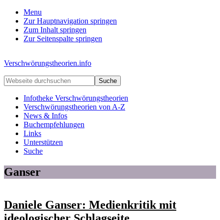
Menu
Zur Hauptnavigation springen
Zum Inhalt springen
Zur Seitenspalte springen
Verschwörungstheorien.info
Beiträge
Webseite
zu
durchsuchen
Merkmalen,
Infotheke Verschwörungstheorien
Funktionen
Verschwörungstheorien von A-Z
und
News & Infos
Risiken
Buchempfehlungen
konspirationistischen
Links
Denkens
Unterstützen
Suche
Ganser
Daniele Ganser: Medienkritik mit
ideologischer Schlagseite