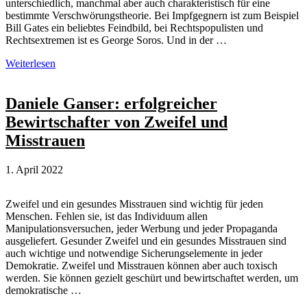
unterschiedlich, manchmal aber auch charakteristisch für eine
bestimmte Verschwörungstheorie. Bei Impfgegnern ist zum Beispiel
Bill Gates ein beliebtes Feindbild, bei Rechtspopulisten und
Rechtsextremen ist es George Soros. Und in der …
Feindbilder
Weiterlesen
in
der
Reichsbürger-
Daniele Ganser: erfolgreicher
Szene
Bewirtschafter von Zweifel und
Misstrauen
1. April 2022
Zweifel und ein gesundes Misstrauen sind wichtig für jeden
Menschen. Fehlen sie, ist das Individuum allen
Manipulationsversuchen, jeder Werbung und jeder Propaganda
ausgeliefert. Gesunder Zweifel und ein gesundes Misstrauen sind
auch wichtige und notwendige Sicherungselemente in jeder
Demokratie. Zweifel und Misstrauen können aber auch toxisch
werden. Sie können gezielt geschürt und bewirtschaftet werden, um
demokratische …