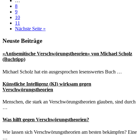
Weggelassene
…
Mobilisierung
Zwischenseiten
Seite
8
Seite
9
Seite
10
Seite
11
aufrufen
Nächste Seite
»
Seitenspalte
Neuste Beiträge
«Antisemitische Verschwörungstheorien» von Michael Scholz
(Buchtipp)
Michael Scholz hat ein ausgesprochen lesenswertes Buch …
Künstliche Intelligenz (KI) wirksam gegen
Verschwörungstheorien
Menschen, die stark an Verschwörungstheorien glauben, sind durch
…
Was hilft gegen Verschwörungstheorien?
Wie lassen sich Verschwörungstheorien am besten bekämpfen? Eine
…