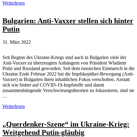
Daniele
Weiterlesen
Ganser:
erfolgreicher
Bewirtschafter
Bulgarien: Anti-Vaxxer stellen sich hinter
von
Putin
Zweifel
und
Misstrauen
31. März 2022
Seit Beginn des Ukraine-Kriegs sind auch in Bulgarien viele der
Anti-Vaxxer zu überzeugten Anhängern von Präsident Wladimir
Putin und Russland geworden. Seit dem russischen Einmarsch in die
Ukraine Ende Februar 2022 hat die Impfskeptiker-Bewegung (Anti-
Vaxxer) in Bulgarien ihren inhaltlichen Fokus verschoben. Anstatt
sich wie bisher auf COVID-19-Impfstoffe und damit
zusammenhängende Verschwörungstheorien zu fokussieren, sind sie
…
Bulgarien:
Weiterlesen
Anti-
Vaxxer
stellen
„Querdenker-Szene“ im Ukraine-Krieg:
sich
Weitgehend Putin-gläubig
hinter