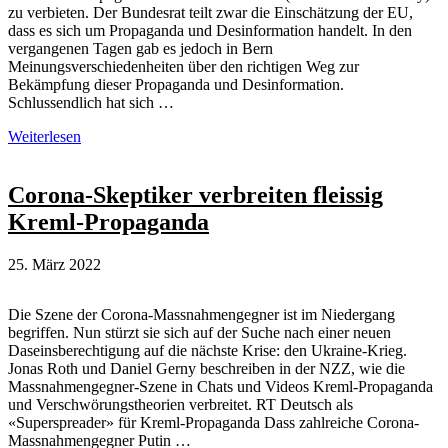
zu verbieten. Der Bundesrat teilt zwar die Einschätzung der EU,
dass es sich um Propaganda und Desinformation handelt. In den
vergangenen Tagen gab es jedoch in Bern
Meinungsverschiedenheiten über den richtigen Weg zur
Bekämpfung dieser Propaganda und Desinformation.
Schlussendlich hat sich …
Schweizer
Weiterlesen
Regierung
entscheidet
gegen
Corona-Skeptiker verbreiten fleissig
Verbot
Kreml-Propaganda
von
russischem
Propaganda-
25. März 2022
Sender
RT
Die Szene der Corona-Massnahmengegner ist im Niedergang
begriffen. Nun stürzt sie sich auf der Suche nach einer neuen
Daseinsberechtigung auf die nächste Krise: den Ukraine-Krieg.
Jonas Roth und Daniel Gerny beschreiben in der NZZ, wie die
Massnahmengegner-Szene in Chats und Videos Kreml-Propaganda
und Verschwörungstheorien verbreitet. RT Deutsch als
«Superspreader» für Kreml-Propaganda Dass zahlreiche Corona-
Massnahmengegner Putin …