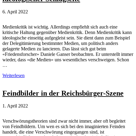
6. April 2022
Medienkritik ist wichtig. Allerdings empfiehlt sich auch eine
kritische Haltung gegenüber Medienkritik. Denn Medienkritik kann
ideologische einseitig aufgegleist sein. Sie dient dann zum Beispiel
der Delegitimierung bestimmter Medien, um politisch anders
gelagerte Medien zu lancieren. Das lässt sich gut beim
«Friedensforscher» Daniele Ganser beobachten. Er unterstellt immer
wieder, dass «die Medien» uns wesentliches verschweigen. Schon
…
Daniele
Weiterlesen
Ganser:
Medienkritik
mit
Feindbilder in der Reichsbürger-Szene
ideologischer
Schlagseite
1. April 2022
Verschwörungstheorien sind zwar nicht immer, aber oft begleitet
von Feindbildern. Um wen es sich bei den imaginierten Feinden
handelt, die eine Verschwörung eingegangen sind, ist