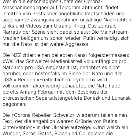
Wer in die einschlägigen Chats der Corona-
Massnahmengegner auf Telegram abtaucht, findet
inmitten von Posts über angebliche Impfschäden und
sogenannte Zwangsmassnahmen unzählige Nachrichten,
Links und Videos zum Ukraine-Krieg. Das zentrale
Narrativ der Szene sieht dabei so aus: Die Mainstream-
Medien belügen uns schon wieder, Putin verteidigt sich
nur, die Nato ist der wahre Aggressor.
Die NZZ zitiert einen beliebten Kanal folgendermassen:
«Weil das Schweizer Medienkartell vollumfänglich pro
Nato und pro USA eingestellt ist, berichtet es nicht
darüber, oder bestenfalls im Sinne der Nato und der
USA.» Bei den «Freiheitlichen Trychlern» wird
vollkommen faktenwidrig behauptet, die Nato habe
bereits Anfang Februar mit dem Beschuss der
prorussischen Separatistengebiete Donezk und Luhansk
begonnen.
Die «Corona Rebellen Schweiz» wiederum teilen einen
Text, der die angeblich wahren Gründe von Putins
«Intervention» in der Ukraine aufzeige: «Und welch ein
Wunder, Soros, Gates, Biden und Co. spielen die