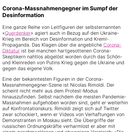
Corona-Massnahmengegner im Sumpf der
Desinformation
Eine ganze Reihe von Leitfiguren der selbsternannten
«
Querdenker
» agiert auch in Bezug auf den Ukraine-
Krieg im Bereich von Desinformation und Kreml-
Propaganda. Das Klagen über die angebliche
Corona-
Diktatur
ist bei manchen hartgesottenen Corona-
Skeptikern nahtlos abgelöst worden durch das Schön-
und Kleinreden von Putins Krieg gegen die Ukraine und
gegen das eigene Volk.
Eine der bekanntesten Figuren in der Corona-
Massnahmengegner-Szene ist Nicolas Rimoldi. Der
scheint nicht mehr aus dem Protest-Modus
hinauszufinden. Selbst nachdem die meisten Pandemie-
Massnahmen aufgehoben worden sind, geht er weiterhin
auf Konfrontationskurs. Rimoldi zeigt sich auf Twitter
zwar schockiert, wenn er Videos von Verhaftungen von
Demonstranten in Moskau sieht. Die Übergriffe der
russischen Ordnungskräfte verharmlost er aber mit
einem geschmacklosen und abwegigen Vergleich: «Die