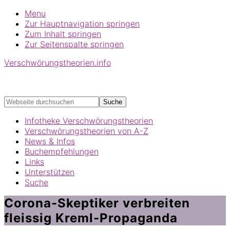
Menu
Zur Hauptnavigation springen
Zum Inhalt springen
Zur Seitenspalte springen
Verschwörungstheorien.info
Beiträge zu Merkmalen, Funktionen und Risiken
konspirationistischen Denkens
Webseite
durchsuchen
Infotheke Verschwörungstheorien
Verschwörungstheorien von A-Z
News & Infos
Buchempfehlungen
Links
Unterstützen
Suche
Corona-Skeptiker verbreiten
fleissig Kreml-Propaganda