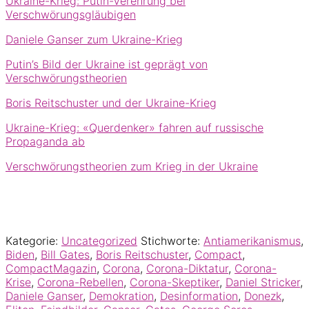
Ukraine-Krieg: Putin-Verehrung bei
Verschwörungsgläubigen
Daniele Ganser zum Ukraine-Krieg
Putin’s Bild der Ukraine ist geprägt von
Verschwörungstheorien
Boris Reitschuster und der Ukraine-Krieg
Ukraine-Krieg: «Querdenker» fahren auf russische
Propaganda ab
Verschwörungstheorien zum Krieg in der Ukraine
Kategorie:
Uncategorized
Stichworte:
Antiamerikanismus
,
Biden
,
Bill Gates
,
Boris Reitschuster
,
Compact
,
CompactMagazin
,
Corona
,
Corona-Diktatur
,
Corona-
Krise
,
Corona-Rebellen
,
Corona-Skeptiker
,
Daniel Stricker
,
Daniele Ganser
,
Demokration
,
Desinformation
,
Donezk
,