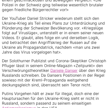
Polizei in der Schweiz ging teilweise wesentlich brutaler
gegen friedliche Bürgerrechtler vor!»
Der YouTuber Daniel Stricker wiederum stellt sich den
Ukraine-Krieg als Teil eines Plans zur Unterdrückung und
Plünderung der Schweizer Bevölkerung vor. «Kriegslüge
folgt auf Viruslüge», unterstellt er in einem seiner neuen
Videos. Er glaubt, alles folge ein und derselben Logik,
und betrachtet den Angriffskrieg der Russen auf die
Ukraine als Propagandatrick, nachdem «man uns zwei
Jahre das Virus vorgelogen hat».
Der Solothurner Publizist und Corona-Skeptiker Christoph
Pfluger lässt in seinem Online-Magazin «Zeitpunkt» den
Verschwörungstheoretiker
Daniele Ganser
über den Krieg
Russlands schreiben. Da Gansers Positionen in der Regel
sowieso mit der Kreml-Propaganda weitgehend
deckungsgleich sind, überrascht sein Tenor nicht.
Putins Vorgehen hält er zwar für illegal, doch eine der
Hauptursachen für den Ukraine-Krieg sieht er nicht in
Russland, sondern passend zu seinem einseitigen
Antiamerikanismus
in den USA.