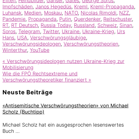
Eliten
,
Feindbilder
,
Ganser
,
Gates
,
George Soros
,
Impfschäden
,
Janos Hegedüs
,
Kreml
,
Kreml-Propaganda
,
Luhansk
,
Medien
,
Moskau
,
NATO
,
Nicolas Rimoldi
,
NZZ
,
Pandemie
,
Propaganda
,
Putin
,
Querdenker
,
Reitschuster
,
RT
,
RT Deutsch
,
Russia Today
,
Russland
,
Schweiz
,
Sinan
,
Soros
,
Telegram
,
Twitter
,
Ukraine
,
Ukraine-Krieg
,
Urs
Hans
,
USA
,
Verschwörungsgläubige
,
Verschwörungsideologen
,
Verschwörungstheorien
,
Winterthur
,
YouTube
Vorheriger
«
Verschwörungsideologen nutzen Ukraine-Krieg zur
Beitrag:
Mobilisierung
Nächster
Wie die FPÖ Rechtsextreme und
Beitrag:
Verschwörungstheoretiker finanziert
»
Seitenspalte
Neuste Beiträge
«Antisemitische Verschwörungstheorien» von Michael
Scholz (Buchtipp)
Michael Scholz hat ein ausgesprochen lesenswertes
Buch …