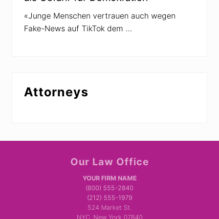
«Junge Menschen vertrauen auch wegen
Fake-News auf TikTok dem …
Attorneys
Site
Our Law Office
Footer
YOUR FIRM NAME
(800) 555-2840
(212) 555-1979
524 Market St.
NYC, New York 07840