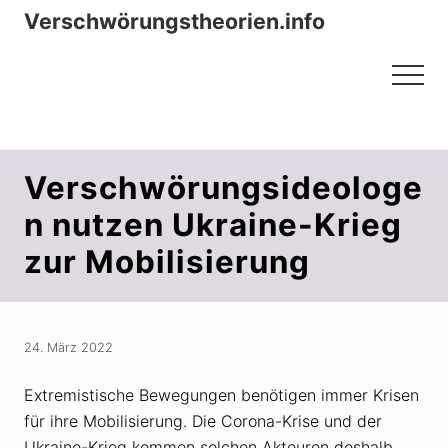
Menu
Zum
Zur
Verschwörungstheorien.info
Inhalt
Seitenspalte
Beiträge zu Merkmalen, Funktionen
springen
springen
Menu
und Risiken konspirationistischen
Denkens
Verschwörungsideologe
n nutzen Ukraine-Krieg
zur Mobilisierung
24. März 2022
Extremistische Bewegungen benötigen immer Krisen
für ihre Mobilisierung. Die Corona-Krise und der
Ukraine-Krieg kommen solchen Akteuren deshalb