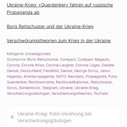
Ukraine-Krieg: «Querdenker» fahren auf russische
Propaganda ab
Boris Reitschuster und der Ukraine-Krieg
Verschwörungstheorien zum Krieg in der Ukraine
Kategorie:
Uncategorized
Stichworte:
Boris Reitschuster
,
Compact
,
Compact-Magazin
,
Corona
,
Corona-Krise
,
Corona-Leugner
,
Corona-Lügen
,
Daniele
Ganser
,
Deutschland
,
Feindbild
,
Ganser
,
George Soros
,
Janos
Hegedüs
,
Kremlpropaganda
,
NATO
,
Neonazis
,
Propaganda
,
Putin
,
Querdenker
,
Rechtsextreme
,
Rechtsradikalismus
,
Reitschuster
,
Soros
,
Sündenbock
,
Telegram
,
Ukraine
,
Ukraine-Krieg
,
Verschwörungsideologen
,
Verschwörungstheorien
,
YouTube
V
Ukraine-Krieg: Putin-Verehrung bei
«
o
Verschwörungsgläubigen
r