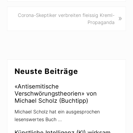
h
e
N
Corona-Skeptiker verbreiten fleissig Kreml-
»
r
ä
Propaganda
i
c
g
h
e
s
r
t
B
e
Seitenspalte
e
r
Neuste Beiträge
i
B
t
e
r
«Antisemitische
i
a
Verschwörungstheorien» von
t
g
Michael Scholz (Buchtipp)
r
:
a
Michael Scholz hat ein ausgesprochen
g
lesenswertes Buch …
:
Künstliche Intelligenz (KI) wirksam