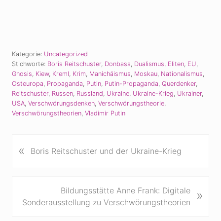
Kategorie:
Uncategorized
Stichworte:
Boris Reitschuster
,
Donbass
,
Dualismus
,
Eliten
,
EU
,
Gnosis
,
Kiew
,
Kreml
,
Krim
,
Manichäismus
,
Moskau
,
Nationalismus
,
Osteuropa
,
Propaganda
,
Putin
,
Putin-Propaganda
,
Querdenker
,
Reitschuster
,
Russen
,
Russland
,
Ukraine
,
Ukraine-Krieg
,
Ukrainer
,
USA
,
Verschwörungsdenken
,
Verschwörungstheorie
,
Verschwörungstheorien
,
Vladimir Putin
«
V
Boris Reitschuster und der Ukraine-Krieg
o
r
h
N
Bildungsstätte Anne Frank: Digitale
»
e
ä
Sonderausstellung zu Verschwörungstheorien
r
c
i