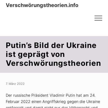
Menu
Zum
Zur
Verschwörungstheorien.info
Inhalt
Seitenspalte
Beiträge zu Merkmalen, Funktionen
springen
springen
Menu
und Risiken konspirationistischen
Denkens
Putin’s Bild der Ukraine
ist geprägt von
Verschwörungstheorien
7. März 2022
Der russische Präsident Vladimir Putin hat am 24.
Februar 2022 einen Angriffskrieg gegen die Ukraine
entfesselt und damit nicht nur das Völkerrecht und