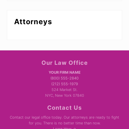
Attorneys
Site
Our Law Office
Footer
YOUR FIRM NAME
(800) 555-2840
(212) 555-1979
524 Market St.
NYC, New York 07840
Contact Us
Contact our legal office today. Our attorneys are ready to fight
for you. There is no better time than now.
Learn How →