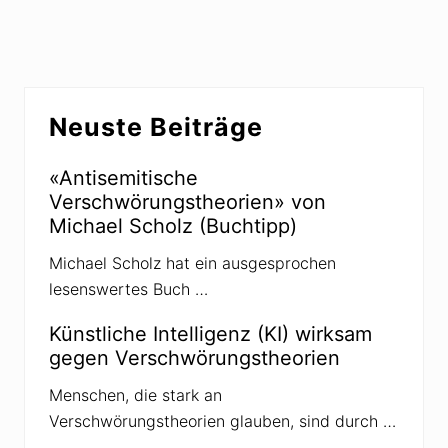
h
g
s
e
t
r
e
B
Seitenspalte
r
e
Neuste Beiträge
B
i
e
t
«Antisemitische
i
r
Verschwörungstheorien» von
t
a
Michael Scholz (Buchtipp)
r
g
a
:
Michael Scholz hat ein ausgesprochen
g
lesenswertes Buch …
:
Künstliche Intelligenz (KI) wirksam
gegen Verschwörungstheorien
Menschen, die stark an
Verschwörungstheorien glauben, sind durch …