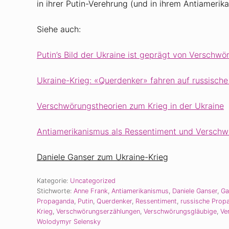
in ihrer Putin-Verehrung (und in ihrem Antiamerik
Siehe auch:
Putin’s Bild der Ukraine ist geprägt von Verschwö
Ukraine-Krieg: «Querdenker» fahren auf russisch
Verschwörungstheorien zum Krieg in der Ukraine
Antiamerikanismus als Ressentiment und Verschw
Daniele Ganser zum Ukraine-Krieg
Kategorie:
Uncategorized
Stichworte:
Anne Frank
,
Antiamerikanismus
,
Daniele Ganser
,
Ga
Propaganda
,
Putin
,
Querdenker
,
Ressentiment
,
russische Prop
Krieg
,
Verschwörungserzählungen
,
Verschwörungsgläubige
,
Ve
Wolodymyr Selensky