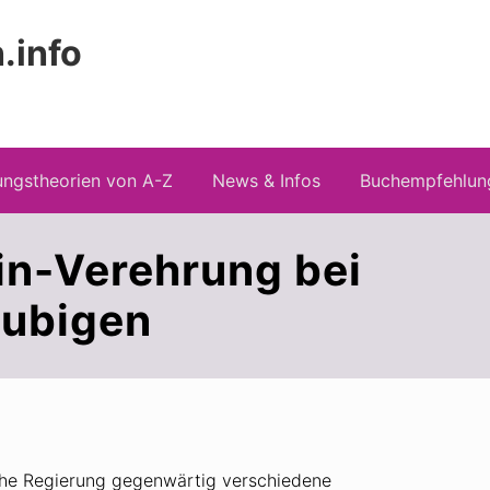
.info
Kopfz
 Risiken konspirationistischen Denkens
recht
ngstheorien von A-Z
News & Infos
Buchempfehlun
in-Verehrung bei
ubigen
sche Regierung gegenwärtig verschiedene