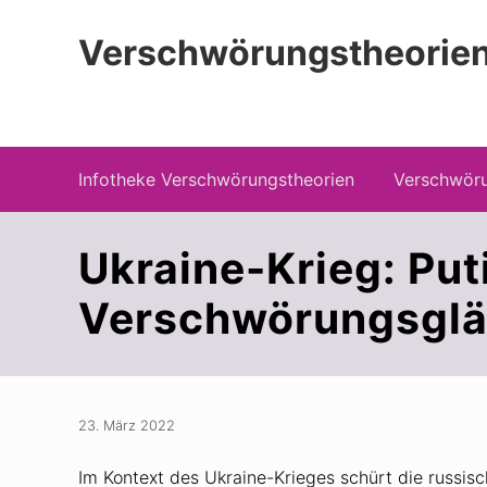
Zur
Zum
Zur
Hauptnavigation
Inhalt
Seitenspalte
Verschwörungstheorien
springen
springen
springen
Beiträge zu Merkmalen, Funktionen und
Infotheke Verschwörungstheorien
Verschwöru
Ukraine-Krieg: Put
Verschwörungsglä
23. März 2022
Im Kontext des Ukraine-Krieges schürt die russi