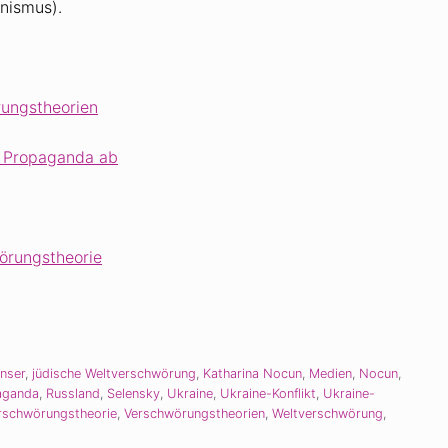
anismus).
rungstheorien
e Propaganda ab
örungstheorie
nser
,
jüdische Weltverschwörung
,
Katharina Nocun
,
Medien
,
Nocun
,
aganda
,
Russland
,
Selensky
,
Ukraine
,
Ukraine-Konflikt
,
Ukraine-
rschwörungstheorie
,
Verschwörungstheorien
,
Weltverschwörung
,