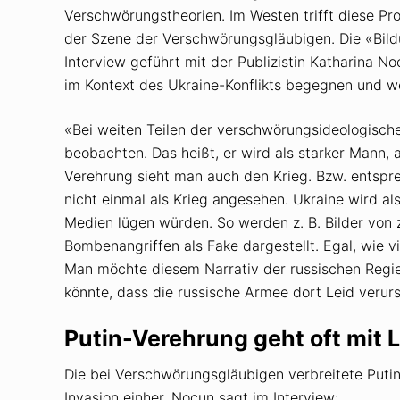
Verschwörungstheorien. Im Westen trifft diese Pr
der Szene der Verschwörungsgläubigen. Die «Bil
Interview geführt mit der Publizistin Katharina N
im Kontext des Ukraine-Konflikts begegnen und w
«Bei weiten Teilen der verschwörungsideologisch
beobachten. Das heißt, er wird als starker Mann, a
Verehrung sieht man auch den Krieg. Bzw. entspre
nicht einmal als Krieg angesehen. Ukraine wird al
Medien lügen würden. So werden z. B. Bilder von
Bombenangriffen als Fake dargestellt. Egal, wie v
Man möchte diesem Narrativ der russischen Regier
könnte, dass die russische Armee dort Leid verur
Putin-Verehrung geht oft mit L
Die bei Verschwörungsgläubigen verbreitete Putin
Invasion einher. Nocun sagt im Interview: