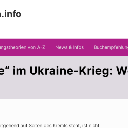
.info
Kopfz
 Risiken konspirationistischen Denkens
recht
ngstheorien von A-Z
News & Infos
Buchempfehlun
“ im Ukraine-Krieg: W
itgehend auf Seiten des Kremls steht, ist nicht