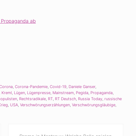
e Propaganda ab
Corona
,
Corona-Pandemie
,
Covid-19
,
Daniele Ganser
,
,
Kreml
,
Lügen
,
Lügenpresse
,
Mainstream
,
Pegida
,
Propaganda
,
opulisten
,
Rechtsradikale
,
RT
,
RT Deutsch
,
Russia Today
,
russische
Krieg
,
USA
,
Verschwörungserzählungen
,
Verschwörungsgläubige
,
N