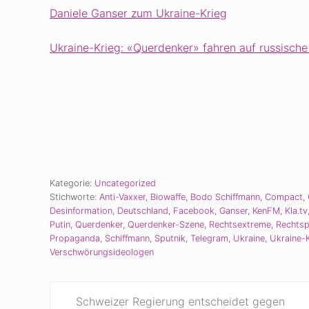
Daniele Ganser zum Ukraine-Krieg
Ukraine-Krieg: «Querdenker» fahren auf russisch
Kategorie:
Uncategorized
Stichworte:
Anti-Vaxxer
,
Biowaffe
,
Bodo Schiffmann
,
Compact
,
Desinformation
,
Deutschland
,
Facebook
,
Ganser
,
KenFM
,
Kla.tv
Putin
,
Querdenker
,
Querdenker-Szene
,
Rechtsextreme
,
Rechtsp
Propaganda
,
Schiffmann
,
Sputnik
,
Telegram
,
Ukraine
,
Ukraine-
Verschwörungsideologen
V
Schweizer Regierung entscheidet gegen