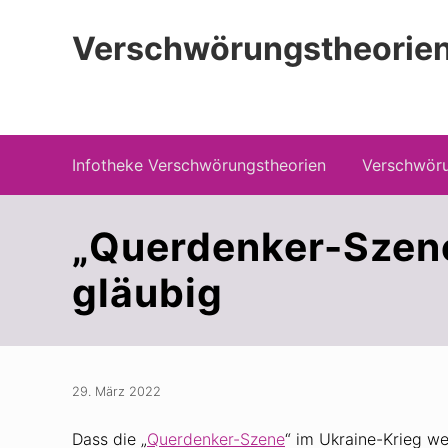
Zur
Zum
Zur
Hauptnavigation
Inhalt
Seitenspalte
Verschwörungstheorien
springen
springen
springen
Beiträge zu Merkmalen, Funktionen und
Infotheke Verschwörungstheorien
Verschwöru
„Querdenker-Szene
gläubig
29. März 2022
Dass die „
Querdenker-Szene
“ im Ukraine-Krieg we