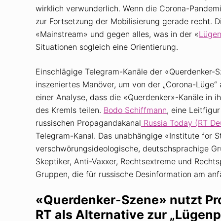
wirklich verwunderlich. Wenn die Corona-Pandemi
zur Fortsetzung der Mobilisierung gerade recht. 
«Mainstream» und gegen alles, was in der «
Lügen
Situationen sogleich eine Orientierung.
Einschlägige Telegram-Kanäle der «Querdenker-Sz
inszeniertes Manöver, um von der „Corona-Lüge“ 
einer Analyse, dass die «Querdenker»-Kanäle in i
des Kremls teilen.
Bodo Schiffmann
, eine Leitfig
russischen Propagandakanal
Russia Today (RT De
Telegram-Kanal. Das unabhängige «Institute for S
verschwörungsideologische, deutschsprachige Gru
Skeptiker, Anti-Vaxxer, Rechtsextreme und Rechts
Gruppen, die für russische Desinformation am anfä
«Querdenker-Szene» nutzt P
RT als Alternative zur „Lügen