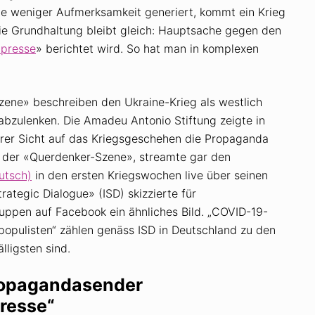
e weniger Aufmerksamkeit generiert, kommt ein Krieg
Die Grundhaltung bleibt gleich: Hauptsache gegen den
presse
» berichtet wird. So hat man in komplexen
ene» beschreiben den Ukraine-Krieg als westlich
abzulenken. Die Amadeu Antonio Stiftung zeigte in
hrer Sicht auf das Kriegsgeschehen die Propaganda
ur der «Querdenker-Szene», streamte gar den
utsch)
in den ersten Kriegswochen live über seinen
trategic Dialogue»
(ISD) skizzierte für
ppen auf Facebook ein ähnliches Bild. „COVID-19-
populisten“ zählen genäss ISD in Deutschland zu den
lligsten sind.
ropagandasender
presse“