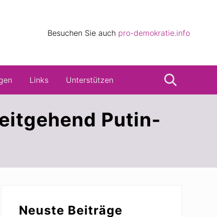
eile
Besuchen Sie auch
pro-demokratie.info
s
gen
Links
Unterstützen
Suche
eitgehend Putin-
Seitenspalte
Neuste Beiträge