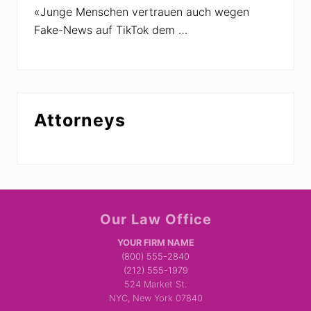
«Junge Menschen vertrauen auch wegen
Fake-News auf TikTok dem …
Attorneys
Site
Our Law Office
Footer
YOUR FIRM NAME
(800) 555-2840
(212) 555-1979
524 Market St.
NYC, New York 07840