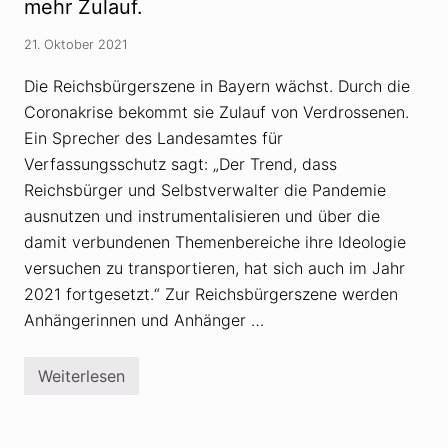
l
mehr Zulauf.
e
d
t
e
e
21. Oktober 2021
r
r
i
F
n
Die Reichsbürgerszene in Bayern wächst. Durch die
i
d
t
Coronakrise bekommt sie Zulauf von Verdrossenen.
e
z
r
Ein Sprecher des Landesamtes für
e
R
k
e
Verfassungsschutz sagt: „Der Trend, dass
i
Reichsbürger und Selbstverwalter die Pandemie
c
h
ausnutzen und instrumentalisieren und über die
s
damit verbundenen Themenbereiche ihre Ideologie
b
ü
versuchen zu transportieren, hat sich auch im Jahr
r
g
2021 fortgesetzt.“ Zur Reichsbürgerszene werden
e
Anhängerinnen und Anhänger …
r
-
S
z
Weiterlesen
B
e
a
n
y
e
e
r