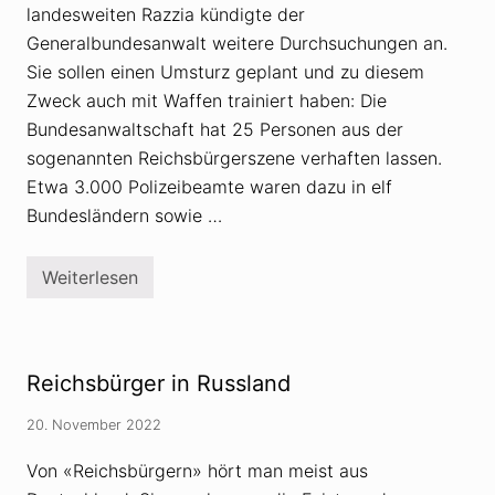
landesweiten Razzia kündigte der
Generalbundesanwalt weitere Durchsuchungen an.
Sie sollen einen Umsturz geplant und zu diesem
Zweck auch mit Waffen trainiert haben: Die
Bundesanwaltschaft hat 25 Personen aus der
sogenannten Reichsbürgerszene verhaften lassen.
Etwa 3.000 Polizeibeamte waren dazu in elf
Bundesländern sowie …
Weiterlesen
R
a
z
z
i
a
Reichsbürger in Russland
:
R
e
20. November 2022
i
c
Von «Reichsbürgern» hört man meist aus
h