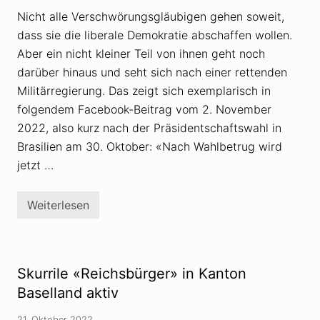
n
Nicht alle Verschwörungsgläubigen gehen soweit,
R
u
dass sie die liberale Demokratie abschaffen wollen.
s
s
Aber ein nicht kleiner Teil von ihnen geht noch
l
darüber hinaus und seht sich nach einer rettenden
a
n
Militärregierung. Das zeigt sich exemplarisch in
d
folgendem Facebook-Beitrag vom 2. November
2022, also kurz nach der Präsidentschaftswahl in
Brasilien am 30. Oktober: «Nach Wahlbetrug wird
jetzt …
Weiterlesen
V
e
r
s
c
h
Skurrile «Reichsbürger» in Kanton
w
ö
Baselland aktiv
r
u
21. Oktober 2022