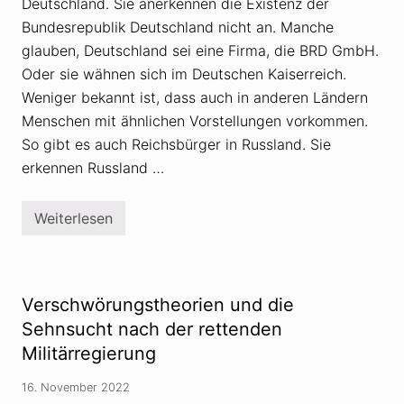
s
Deutschland. Sie anerkennen die Existenz der
b
Bundesrepublik Deutschland nicht an. Manche
ü
r
glauben, Deutschland sei eine Firma, die BRD GmbH.
g
e
Oder sie wähnen sich im Deutschen Kaiserreich.
r
Weniger bekannt ist, dass auch in anderen Ländern
-
G
Menschen mit ähnlichen Vorstellungen vorkommen.
r
So gibt es auch Reichsbürger in Russland. Sie
u
p
erkennen Russland …
p
e
p
l
Weiterlesen
R
a
e
n
i
t
c
e
h
U
s
Verschwörungstheorien und die
m
b
s
ü
Sehnsucht nach der rettenden
t
r
u
Militärregierung
g
r
e
z
r
16. November 2022
i