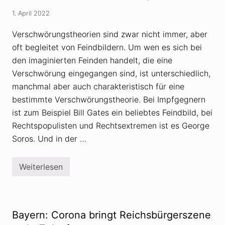
r
l
t
ö
1. April 2022
e
s
i
s
l
Verschwörungstheorien sind zwar nicht immer, aber
e
t
r
oft begleitet von Feindbildern. Um wen es sich bei
f
den imaginierten Feinden handelt, die eine
ü
r
Verschwörung eingegangen sind, ist unterschiedlich,
R
e
manchmal aber auch charakteristisch für eine
i
bestimmte Verschwörungstheorie. Bei Impfgegnern
c
h
ist zum Beispiel Bill Gates ein beliebtes Feindbild, bei
s
Rechtspopulisten und Rechtsextremen ist es George
b
ü
Soros. Und in der …
r
g
e
r
Weiterlesen
F
-
e
K
i
ö
n
n
d
i
b
Bayern: Corona bringt Reichsbürgerszene
g
i
P