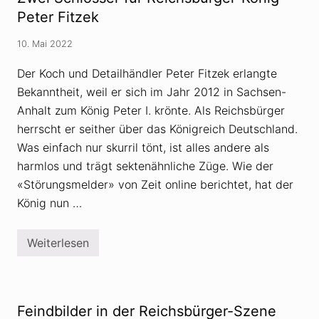
b
n
a
ü
g
Peter Fitzek
k
r
t
g
i
10. Mai 2022
e
v
r
w
Der Koch und Detailhändler Peter Fitzek erlangte
e
Bekanntheit, weil er sich im Jahr 2012 in Sachsen-
g
e
Anhalt zum König Peter I. krönte. Als Reichsbürger
n
M
herrscht er seither über das Königreich Deutschland.
o
Was einfach nur skurril tönt, ist alles andere als
r
d
harmlos und trägt sektenähnliche Züge. Wie der
d
«Störungsmelder» von Zeit online berichtet, hat der
r
o
König nun …
h
u
n
g
Weiterlesen
Z
e
w
n
e
v
i
e
S
r
c
Feindbilder in der Reichsbürger-Szene
u
h