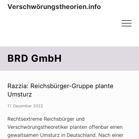
Menu
Zum
Zur
Verschwörungstheorien.info
Inhalt
Seitenspalte
Beiträge zu Merkmalen, Funktionen
springen
springen
Menu
und Risiken konspirationistischen
Denkens
BRD GmbH
Razzia: Reichsbürger-Gruppe plante
Umsturz
11. Dezember 2022
Rechtsextreme Reichsbürger und
Verschwörungstheoretiker planten offenbar einen
gewaltsamen Umsturz in Deutschland. Nach einer