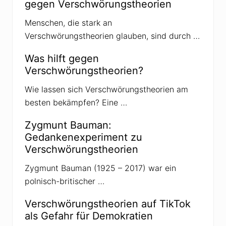
gegen Verschwörungstheorien
e
n
Menschen, die stark an
e
m
Verschwörungstheorien glauben, sind durch …
e
h
r
Was hilft gegen
Z
Verschwörungstheorien?
u
l
a
Wie lassen sich Verschwörungstheorien am
u
besten bekämpfen? Eine …
f
.
Zygmunt Bauman:
Gedankenexperiment zu
Verschwörungstheorien
Zygmunt Bauman (1925 – 2017) war ein
polnisch-britischer …
Verschwörungstheorien auf TikTok
als Gefahr für Demokratien