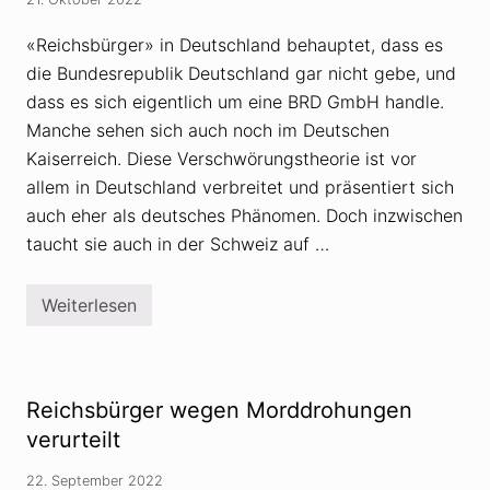
n
g
s
«Reichsbürger» in Deutschland behauptet, dass es
t
die Bundesrepublik Deutschland gar nicht gebe, und
h
e
dass es sich eigentlich um eine BRD GmbH handle.
o
r
Manche sehen sich auch noch im Deutschen
i
Kaiserreich. Diese Verschwörungstheorie ist vor
e
n
allem in Deutschland verbreitet und präsentiert sich
u
auch eher als deutsches Phänomen. Doch inzwischen
n
d
taucht sie auch in der Schweiz auf …
d
i
e
S
Weiterlesen
S
e
k
h
u
n
r
s
r
u
i
Reichsbürger wegen Morddrohungen
c
l
h
e
verurteilt
t
«
n
R
a
22. September 2022
e