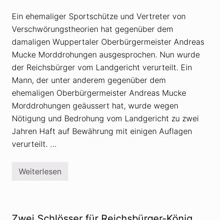
c
i
h
c
Ein ehemaliger Sportschütze und Vertreter von
d
h
e
Verschwörungstheorien hat gegenüber dem
s
r
b
damaligen Wuppertaler Oberbürgermeister Andreas
r
ü
e
r
Mucke Morddrohungen ausgesprochen. Nun wurde
t
g
t
der Reichsbürger vom Landgericht verurteilt. Ein
e
e
r
Mann, der unter anderem gegenüber dem
n
»
d
ehemaligen Oberbürgermeister Andreas Mucke
i
e
n
n
Morddrohungen geäussert hat, wurde wegen
K
M
a
Nötigung und Bedrohung vom Landgericht zu zwei
i
n
l
Jahren Haft auf Bewährung mit einigen Auflagen
t
i
o
verurteilt. …
t
n
ä
B
r
a
r
Weiterlesen
s
R
e
e
e
g
l
i
i
l
c
e
a
h
r
n
s
u
Zwei Schlösser für Reichsbürger-König
d