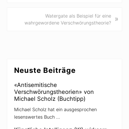
r
h
e
N
Watergate als Beispiel für eine
»
r
ä
wahrgewordene Verschwörungstheorie?
i
c
g
h
e
s
r
t
B
e
Seitenspalte
e
r
Neuste Beiträge
i
B
t
e
r
«Antisemitische
i
a
Verschwörungstheorien» von
t
g
Michael Scholz (Buchtipp)
r
:
a
Michael Scholz hat ein ausgesprochen
g
lesenswertes Buch …
: