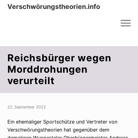
Menu
Zum
Zur
Verschwörungstheorien.info
Inhalt
Seitenspalte
Beiträge zu Merkmalen, Funktionen
springen
springen
Menu
und Risiken konspirationistischen
Denkens
Reichsbürger wegen
Morddrohungen
verurteilt
22. September 2022
Ein ehemaliger Sportschütze und Vertreter von
Verschwörungstheorien hat gegenüber dem
damaligen Wuppertaler Oberbürgermeister Andreas