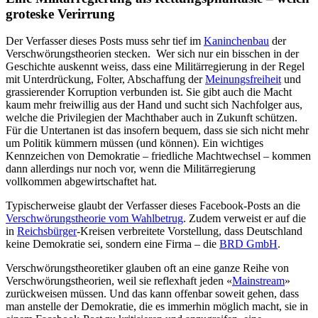
groteske Verirrung
Der Verfasser dieses Posts muss sehr tief im
Kaninchenbau
der
Verschwörungstheorien stecken. Wer sich nur ein bisschen in der
Geschichte auskennt weiss, dass eine Militärregierung in der Regel
mit Unterdrückung, Folter, Abschaffung der
Meinungsfreiheit
und
grassierender Korruption verbunden ist. Sie gibt auch die Macht
kaum mehr freiwillig aus der Hand und sucht sich Nachfolger aus,
welche die Privilegien der Machthaber auch in Zukunft schützen.
Für die Untertanen ist das insofern bequem, dass sie sich nicht mehr
um Politik kümmern müssen (und können). Ein wichtiges
Kennzeichen von Demokratie – friedliche Machtwechsel – kommen
dann allerdings nur noch vor, wenn die Militärregierung
vollkommen abgewirtschaftet hat.
Typischerweise glaubt der Verfasser dieses Facebook-Posts an die
Verschwörungstheorie vom Wahlbetrug
. Zudem verweist er auf die
in
Reichsbürger
-Kreisen verbreitete Vorstellung, dass Deutschland
keine Demokratie sei, sondern eine Firma – die
BRD GmbH
.
Verschwörungstheoretiker glauben oft an eine ganze Reihe von
Verschwörungstheorien, weil sie reflexhaft jeden «
Mainstream
»
zurückweisen müssen. Und das kann offenbar soweit gehen, dass
man anstelle der Demokratie, die es immerhin möglich macht, sie in