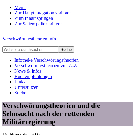
Menu
Zur Hauptnavigation springen
Zum Inhalt springen
Zur Seitenspalte springen
Verschwörungstheorien.info
Beiträge
Webseite
zu
durchsuchen
Merkmalen,
Infotheke Verschwörungstheorien
Funktionen
Verschwörungstheorien von A-Z
und
News & Infos
Risiken
Buchempfehlungen
konspirationistischen
Links
Denkens
Unterstützen
Suche
Verschwörungstheorien und die
Sehnsucht nach der rettenden
Militärregierung
16. November 2022