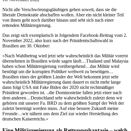
Nicht alle Verschwörungsgläubigen gehen soweit, dass sie die
liberale Demokratie abschaffen wollen. Aber ein nicht kleiner Teil
von ihnen geht noch darüber hinaus und seht sich nach einer
rettenden Militärregierung.
Das zeigt sich exemplarisch in folgendem Facebook-Beitrag vom 2.
November 2022, also kurz nach der Präsidentschaftswahl in
Brasilien am 30. Oktober:
«Nach Wahlbetrug wird jetzt sehr wahrscheinlich das Militär vorerst
übernehmen in Brasilien würde sagen läuft…Thailand und Malaysia
haben schon Militärregierung vorübergehend…das Militär wird
benötigt um die korrupten Politiker weltweit zu beseitigen…
Brasilien eines der größten Länder der Welt bekommt jetzt sehr
wahrscheinlich Militärregierung dann dauert es nicht mehr lange
dann folgt USA mit Fake Biden der 2020 nicht rechtmäßiger
Präsident geworden ist. ..die Dominosteine fallen jetzt einer nach
dem anderen…Deutschland sehr wahrscheinlich zuletzt denn wir
gehören mit unserer Fa. BRD zu dem größten Sumpf der Welt der
zuletzt bereinigt werden muss. Auf eine bessere Zukunft meine
Freunde…wir nähern uns dem Ziel zur wieder Herstellung des
deutschen Kaiserreichs.»
Eine Militärregierung als Rettungsphantasie – welch