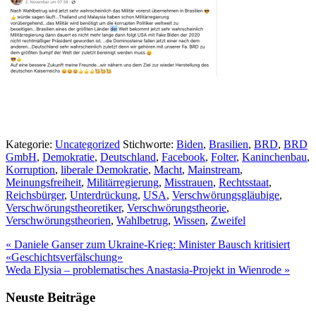
Kategorie:
Uncategorized
Stichworte:
Biden
,
Brasilien
,
BRD
,
BRD
GmbH
,
Demokratie
,
Deutschland
,
Facebook
,
Folter
,
Kaninchenbau
,
Korruption
,
liberale Demokratie
,
Macht
,
Mainstream
,
Meinungsfreiheit
,
Militärregierung
,
Misstrauen
,
Rechtsstaat
,
Reichsbürger
,
Unterdrückung
,
USA
,
Verschwörungsgläubige
,
Verschwörungstheoretiker
,
Verschwörungstheorie
,
Verschwörungstheorien
,
Wahlbetrug
,
Wissen
,
Zweifel
Vorheriger
«
Daniele Ganser zum Ukraine-Krieg: Minister Bausch kritisiert
Beitrag:
«Geschichtsverfälschung»
Nächster
Weda Elysia – problematisches Anastasia-Projekt in Wienrode
»
Beitrag:
Seitenspalte
Neuste Beiträge