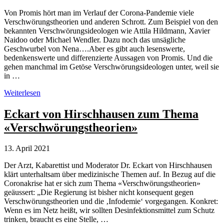
Von Promis hört man im Verlauf der Corona-Pandemie viele
Verschwörungstheorien und anderen Schrott. Zum Beispiel von den
bekannten Verschwörungsideologen wie Attila Hildmann, Xavier
Naidoo oder Michael Wendler. Dazu noch das unsägliche
Geschwurbel von Nena….Aber es gibt auch lesenswerte,
bedenkenswerte und differenzierte Aussagen von Promis. Und die
gehen manchmal im Getöse Verschwörungsideologen unter, weil sie
in …
Lesenswerte
Weiterlesen
Zitat-
Sammlung
Eckart von Hirschhausen zum Thema
von
«Verschwörungstheorien»
Promis
zur
Corona-
13. April 2021
Pandemie
Der Arzt, Kabarettist und Moderator Dr. Eckart von Hirschhausen
klärt unterhaltsam über medizinische Themen auf. In Bezug auf die
Coronakrise hat er sich zum Thema «Verschwörungstheorien»
geäussert: „Die Regierung ist bisher nicht konsequent gegen
Verschwörungstheorien und die ‚Infodemie‘ vorgegangen. Konkret:
Wenn es im Netz heißt, wir sollten Desinfektionsmittel zum Schutz
trinken, braucht es eine Stelle, …