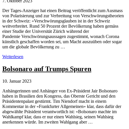
7. Oktober 2023
Der Tages-Anzeiger hat einen Beitrag veröffentlicht zum Ausmass
von Polarisierung und zur Verbreitung von Verschwörungstheorien
in der Schweiz: «Verschwörungsglauben ist in der Schweiz
weitverbreitet. Rund 50 Prozent der Bevölkerung haben gemäss
einer Studie der Universität Zürich während der
Pandemie Verschwörungsaussagen zugestimmt, wonach Corona
künstlich geschaffen worden sei, um Macht auszuüben oder sogar
um die globale Bevölkerung zu …
Umfragen
Weiterlesen
zu
Verschwörungstheorien
Bolsonaro auf Trumps Spuren
in
der
10. Januar 2023
Schweiz
Anhängerinnen und Anhänger von Ex-Präsident Jair Bolsonaro
haben in Brasilien den Kongress, das Oberste Gericht und den
Präsidentenpalast gestürmt. Tim Niendorf macht in einem
Kommentar in der «Frankfurter Allgemeinen» klar, dass dafür der
abgewählte Präsident verantwortlich ist: «Bolsonaro machte im
Wahlkampf klar, dass er nur einen Wahlsieg, seinen Wahlsieg
anerkennen würde. Im zweiten Wahlgang aber …