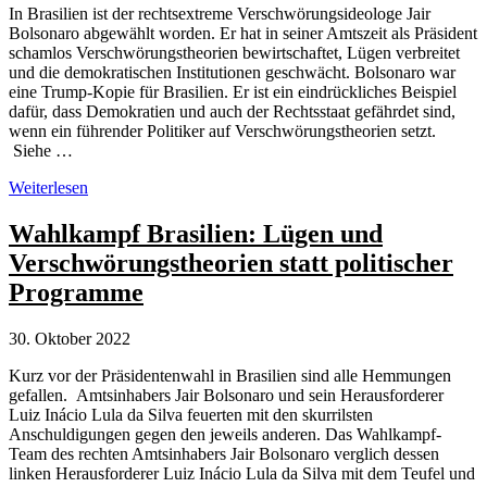
In Brasilien ist der rechtsextreme Verschwörungsideologe Jair
Bolsonaro abgewählt worden. Er hat in seiner Amtszeit als Präsident
schamlos Verschwörungstheorien bewirtschaftet, Lügen verbreitet
und die demokratischen Institutionen geschwächt. Bolsonaro war
eine Trump-Kopie für Brasilien. Er ist ein eindrückliches Beispiel
dafür, dass Demokratien und auch der Rechtsstaat gefährdet sind,
wenn ein führender Politiker auf Verschwörungstheorien setzt.
Siehe …
Zur
Weiterlesen
Abwahl
des
Wahlkampf Brasilien: Lügen und
Verschwörungsideologen
Verschwörungstheorien statt politischer
Jair
Bolsonaro
Programme
in
Brasilien
30. Oktober 2022
Kurz vor der Präsidentenwahl in Brasilien sind alle Hemmungen
gefallen. Amtsinhabers Jair Bolsonaro und sein Herausforderer
Luiz Inácio Lula da Silva feuerten mit den skurrilsten
Anschuldigungen gegen den jeweils anderen. Das Wahlkampf-
Team des rechten Amtsinhabers Jair Bolsonaro verglich dessen
linken Herausforderer Luiz Inácio Lula da Silva mit dem Teufel und