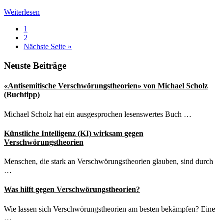
Eckart
Weiterlesen
von
Seite
1
Hirschhausen
Seite
2
zum
aufrufen
Nächste Seite
»
Thema
«Verschwörungstheorien»
Seitenspalte
Neuste Beiträge
«Antisemitische Verschwörungstheorien» von Michael Scholz
(Buchtipp)
Michael Scholz hat ein ausgesprochen lesenswertes Buch …
Künstliche Intelligenz (KI) wirksam gegen
Verschwörungstheorien
Menschen, die stark an Verschwörungstheorien glauben, sind durch
…
Was hilft gegen Verschwörungstheorien?
Wie lassen sich Verschwörungstheorien am besten bekämpfen? Eine
…