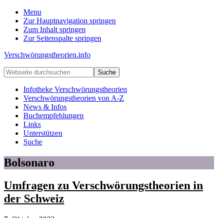
Menu
Zur Hauptnavigation springen
Zum Inhalt springen
Zur Seitenspalte springen
Verschwörungstheorien.info
Beiträge
Webseite
zu
durchsuchen
Merkmalen,
Infotheke Verschwörungstheorien
Funktionen
Verschwörungstheorien von A-Z
und
News & Infos
Risiken
Buchempfehlungen
konspirationistischen
Links
Denkens
Unterstützen
Suche
Bolsonaro
Umfragen zu Verschwörungstheorien in
der Schweiz