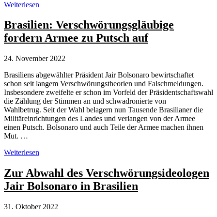
Bolsonaro
Weiterlesen
auf
Trumps
Brasilien: Verschwörungsgläubige
Spuren
fordern Armee zu Putsch auf
24. November 2022
Brasiliens abgewählter Präsident Jair Bolsonaro bewirtschaftet
schon seit langem Verschwörungstheorien und Falschmeldungen.
Insbesondere zweifelte er schon im Vorfeld der Präsidentschaftswahl
die Zählung der Stimmen an und schwadronierte von
Wahlbetrug. Seit der Wahl belagern nun Tausende Brasilianer die
Militäreinrichtungen des Landes und verlangen von der Armee
einen Putsch. Bolsonaro und auch Teile der Armee machen ihnen
Mut. …
Brasilien:
Weiterlesen
Verschwörungsgläubige
fordern
Zur Abwahl des Verschwörungsideologen
Armee
Jair Bolsonaro in Brasilien
zu
Putsch
auf
31. Oktober 2022