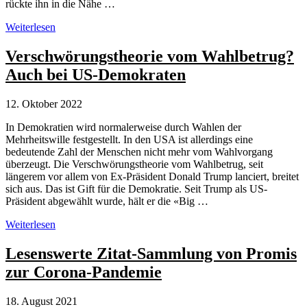
rückte ihn in die Nähe …
Wahlkampf
Weiterlesen
Brasilien:
Lügen
Verschwörungstheorie vom Wahlbetrug?
und
Auch bei US-Demokraten
Verschwörungstheorien
statt
politischer
12. Oktober 2022
Programme
In Demokratien wird normalerweise durch Wahlen der
Mehrheitswille festgestellt. In den USA ist allerdings eine
bedeutende Zahl der Menschen nicht mehr vom Wahlvorgang
überzeugt. Die Verschwörungstheorie vom Wahlbetrug, seit
längerem vor allem von Ex-Präsident Donald Trump lanciert, breitet
sich aus. Das ist Gift für die Demokratie. Seit Trump als US-
Präsident abgewählt wurde, hält er die «Big …
Verschwörungstheorie
Weiterlesen
vom
Wahlbetrug?
Lesenswerte Zitat-Sammlung von Promis
Auch
zur Corona-Pandemie
bei
US-
Demokraten
18. August 2021