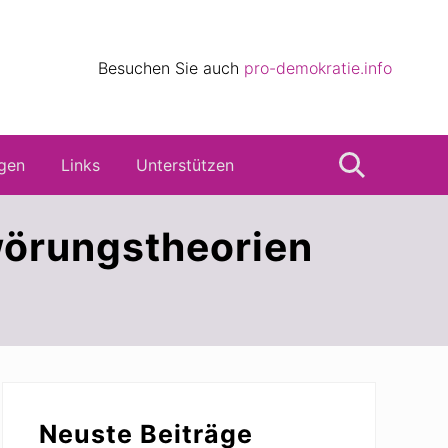
eile
Besuchen Sie auch
pro-demokratie.info
s
gen
Links
Unterstützen
Suche
wörungstheorien
Seitenspalte
Neuste Beiträge