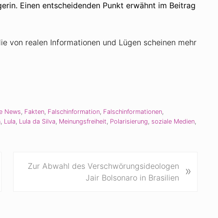
rgerin. Einen entscheidenden Punkt erwähnt im Beitrag
 die von realen Informationen und Lügen scheinen mehr
e News
,
Fakten
,
Falschinformation
,
Falschinformationen
,
n
,
Lula
,
Lula da Silva
,
Meinungsfreiheit
,
Polarisierung
,
soziale Medien
,
N
Zur Abwahl des Verschwörungsideologen
»
ä
Jair Bolsonaro in Brasilien
c
h
s