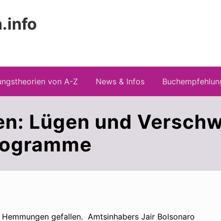
.info
Kopfz
 Risiken konspirationistischen Denkens
recht
ngstheorien von A-Z
News & Infos
Buchempfehlun
en: Lügen und Versch
Programme
lle Hemmungen gefallen. Amtsinhabers Jair Bolsonaro