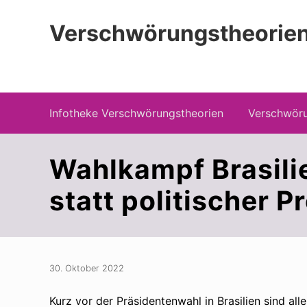
Zur
Zum
Zur
Hauptnavigation
Inhalt
Seitenspalte
Verschwörungstheorien
springen
springen
springen
Beiträge zu Merkmalen, Funktionen und
Infotheke Verschwörungstheorien
Verschwöru
Wahlkampf Brasili
statt politischer 
30. Oktober 2022
Kurz vor der Präsidentenwahl in Brasilien sind a