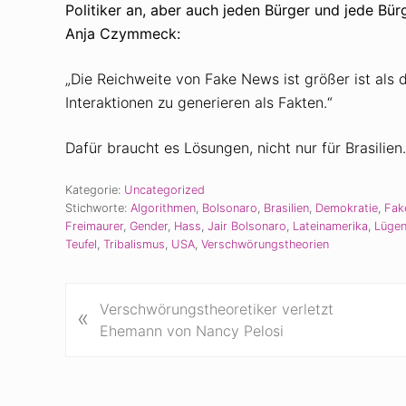
Politiker an, aber auch jeden Bürger und jede Bü
Anja Czymmeck:
„Die Reichweite von Fake News ist größer ist als
Interaktionen zu generieren als Fakten.“
Dafür braucht es Lösungen, nicht nur für Brasilien.
Kategorie:
Uncategorized
Stichworte:
Algorithmen
,
Bolsonaro
,
Brasilien
,
Demokratie
,
Fak
Freimaurer
,
Gender
,
Hass
,
Jair Bolsonaro
,
Lateinamerika
,
Lüge
Teufel
,
Tribalismus
,
USA
,
Verschwörungstheorien
V
Verschwörungstheoretiker verletzt
«
o
Ehemann von Nancy Pelosi
r
h
e