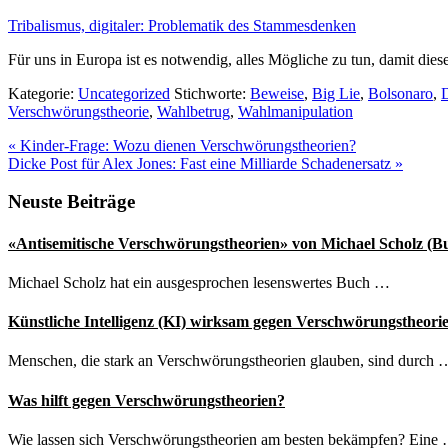
Tribalismus, digitaler: Problematik des Stammesdenken
Für uns in Europa ist es notwendig, alles Mögliche zu tun, damit dies
Kategorie:
Uncategorized
Stichworte:
Beweise
,
Big Lie
,
Bolsonaro
,
Verschwörungstheorie
,
Wahlbetrug
,
Wahlmanipulation
Vorheriger
«
Kinder-Frage: Wozu dienen Verschwörungstheorien?
Beitrag:
Nächster
Dicke Post für Alex Jones: Fast eine Milliarde Schadenersatz
»
Beitrag:
Seitenspalte
Neuste Beiträge
«Antisemitische Verschwörungstheorien» von Michael Scholz (B
Michael Scholz hat ein ausgesprochen lesenswertes Buch …
Künstliche Intelligenz (KI) wirksam gegen Verschwörungstheori
Menschen, die stark an Verschwörungstheorien glauben, sind durch 
Was hilft gegen Verschwörungstheorien?
Wie lassen sich Verschwörungstheorien am besten bekämpfen? Eine