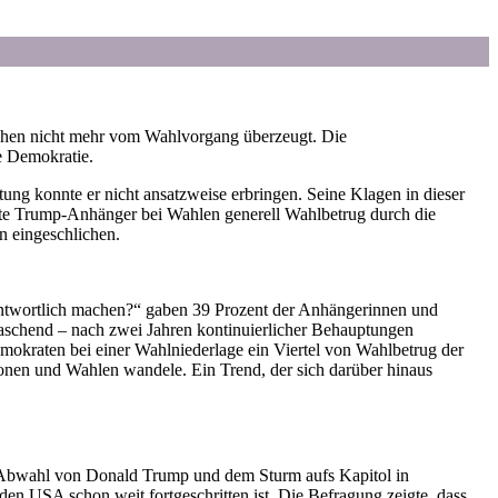
nschen nicht mehr vom Wahlvorgang überzeugt. Die
die Demokratie.
ung konnte er nicht ansatzweise erbringen. Seine Klagen in dieser
harte Trump-Anhänger bei Wahlen generell Wahlbetrug durch die
n eingeschlichen.
erantwortlich machen?“ gaben 39 Prozent der Anhängerinnen und
raschend – nach zwei Jahren kontinuierlicher Behauptungen
mokraten bei einer Wahlniederlage ein Viertel von Wahlbetrug der
onen und Wahlen wandele. Ein Trend, der sich darüber hinaus
r Abwahl von Donald Trump und dem Sturm aufs Kapitol in
en USA schon weit fortgeschritten ist. Die Befragung zeigte, dass