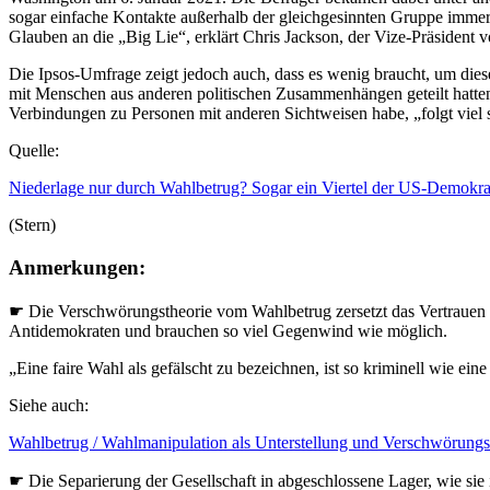
sogar einfache Kontakte außerhalb der gleichgesinnten Gruppe imme
Glauben an die „Big Lie“, erklärt Chris Jackson, der Vize-Präsident v
Die Ipsos-Umfrage zeigt jedoch auch, dass es wenig braucht, um die
mit Menschen aus anderen politischen Zusammenhängen geteilt hatte
Verbindungen zu Personen mit anderen Sichtweisen habe, „folgt viel se
Quelle:
Niederlage nur durch Wahlbetrug? Sogar ein Viertel der US-Demokra
(Stern)
Anmerkungen:
☛ Die Verschwörungstheorie vom Wahlbetrug zersetzt das Vertrauen in
Antidemokraten und brauchen so viel Gegenwind wie möglich.
„Eine faire Wahl als gefälscht zu bezeichnen, ist so kriminell wie e
Siehe auch:
Wahlbetrug / Wahlmanipulation als Unterstellung und Verschwörungs
☛ Die Separierung der Gesellschaft in abgeschlossene Lager, wie sie