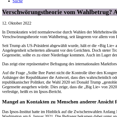
Suche
Verschwörungstheorie vom Wahlbetrug? 
12. Oktober 2022
In Demokratien wird normalerweise durch Wahlen der Mehrheitswille 
Verschwörungstheorie vom Wahlbetrug, seit längerem vor allem von 
Seit Trump als US-Präsident abgewählt wurde, hält er die «Big Lie» 
Angelegenheit scheiterten allesamt vor den Gerichten. Doch steter T
Gegenseite, sollte es zu einer Niederlage kommen. Auch im Lager d
Das zeigt eine repräsentative Befragung des internationalen Marktfors
Auf die Frage „Sollte Ihre Partei nicht die Kontrolle über den Kong
Anhänger der Republikaner die Antwort, dass dies wahrscheinlich ode
republikanischer Politiker, die Wahl 2020 sei Donald Trump „gestohl
Gegenseite ausgehen würde. Dies zeige, dass die „Big Lie» von 2020 l
verfestige, heißt es im Ipsos-Bericht.
Mangel an Kontakten zu Menschen anderer Ansicht 
Das Ipsos-Institut hatte im Hinblick auf die Zwischenwahlen Anfan
Washington am 6. Januar 2021. Die Befrager bekamen dabei unter ande