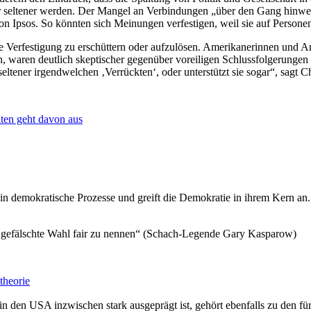
r seltener werden. Der Mangel an Verbindungen „über den Gang hinwe
on Ipsos. So könnten sich Meinungen verfestigen, weil sie auf Personen
se Verfestigung zu erschüttern oder aufzulösen. Amerikanerinnen und 
n, waren deutlich skeptischer gegenüber voreiligen Schlussfolgerung
ltener irgendwelchen ‚Verrückten‘, oder unterstützt sie sogar“, sagt C
ten geht davon aus
 demokratische Prozesse und greift die Demokratie in ihrem Kern an. P
ine gefälschte Wahl fair zu nennen“ (Schach-Legende Gary Kasparow)
theorie
 in den USA inzwischen stark ausgeprägt ist, gehört ebenfalls zu den 