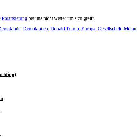
e
Polarisierung
bei uns nicht weiter um sich greift.
Demokratie
,
Demokratien
,
Donald Trump
,
Europa
,
Gesellschaft
,
Meinu
uchtipp)
en
…
 …