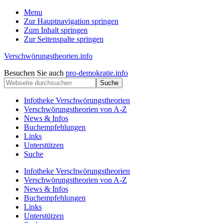
Menu
Zur Hauptnavigation springen
Zum Inhalt springen
Zur Seitenspalte springen
Verschwörungstheorien.info
Beiträge
Kopfzeile
Besuchen Sie auch
pro-demokratie.info
zu
Webseite
rechts
Merkmalen,
durchsuchen
Funktionen
Infotheke Verschwörungstheorien
und
Verschwörungstheorien von A-Z
Risiken
News & Infos
konspirationistischen
Buchempfehlungen
Denkens
Links
Unterstützen
Suche
Infotheke Verschwörungstheorien
Verschwörungstheorien von A-Z
News & Infos
Buchempfehlungen
Links
Unterstützen