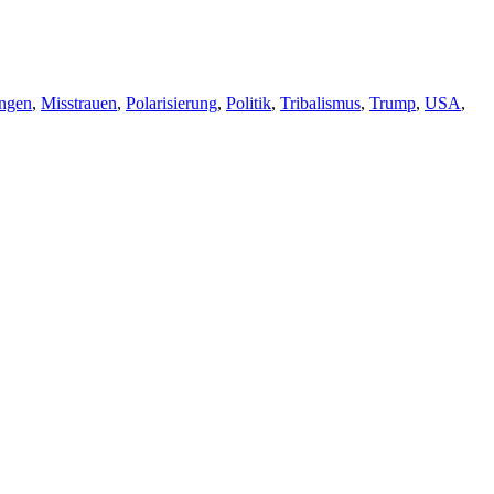
ngen
,
Misstrauen
,
Polarisierung
,
Politik
,
Tribalismus
,
Trump
,
USA
,