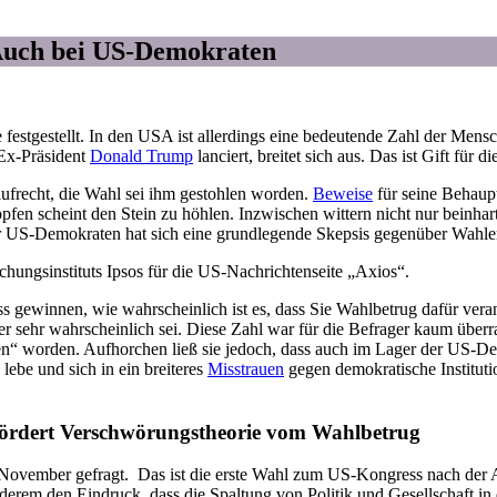
Auch bei US-Demokraten
festgestellt. In den USA ist allerdings eine bedeutende Zahl der Me
Ex-Präsident
Donald Trump
lanciert, breitet sich aus. Das ist Gift für 
aufrecht, die Wahl sei ihm gestohlen worden.
Beweise
für seine Behaupt
ropfen scheint den Stein zu höhlen. Inzwischen wittern nicht nur bein
er US-Demokraten hat sich eine grundlegende Skepsis gegenüber Wahle
chungsinstituts Ipsos für die US-Nachrichtenseite „Axios“.
ress gewinnen, wie wahrscheinlich ist es, dass Sie Wahlbetrug dafür v
r sehr wahrscheinlich sei. Diese Zahl war für die Befrager kaum über
en“ worden. Aufhorchen ließ sie jedoch, dass auch im Lager der US-De
ebe und sich in ein breiteres
Misstrauen
gegen demokratische Instituti
fördert Verschwörungstheorie vom Wahlbetrug
g November gefragt. Das ist die erste Wahl zum US-Kongress nach de
rem den Eindruck, dass die Spaltung von Politik und Gesellschaft in d