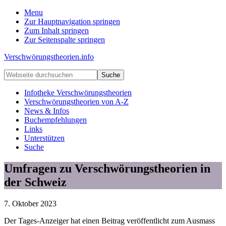
Menu
Zur Hauptnavigation springen
Zum Inhalt springen
Zur Seitenspalte springen
Verschwörungstheorien.info
Beiträge
Webseite
zu
durchsuchen
Merkmalen,
Infotheke Verschwörungstheorien
Funktionen
Verschwörungstheorien von A-Z
und
News & Infos
Risiken
Buchempfehlungen
konspirationistischen
Links
Denkens
Unterstützen
Suche
Umfragen zu Verschwörungstheorien in
der Schweiz
7. Oktober 2023
Der Tages-Anzeiger hat einen Beitrag veröffentlicht zum Ausmass