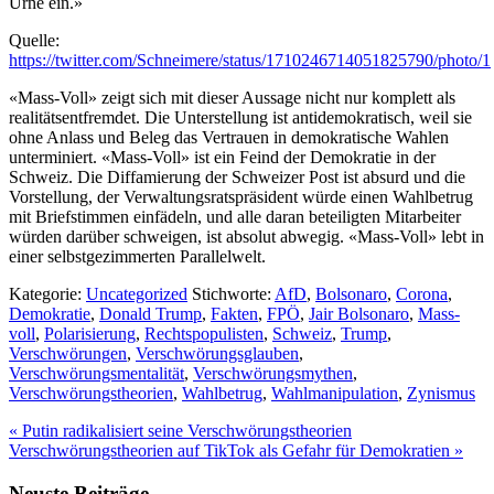
Urne ein.»
Quelle:
https://twitter.com/Schneimere/status/1710246714051825790/photo/1
«Mass-Voll» zeigt sich mit dieser Aussage nicht nur komplett als
realitätsentfremdet. Die Unterstellung ist antidemokratisch, weil sie
ohne Anlass und Beleg das Vertrauen in demokratische Wahlen
unterminiert. «Mass-Voll» ist ein Feind der Demokratie in der
Schweiz. Die Diffamierung der Schweizer Post ist absurd und die
Vorstellung, der Verwaltungsratspräsident würde einen Wahlbetrug
mit Briefstimmen einfädeln, und alle daran beteiligten Mitarbeiter
würden darüber schweigen, ist absolut abwegig. «Mass-Voll» lebt in
einer selbstgezimmerten Parallelwelt.
Kategorie:
Uncategorized
Stichworte:
AfD
,
Bolsonaro
,
Corona
,
Demokratie
,
Donald Trump
,
Fakten
,
FPÖ
,
Jair Bolsonaro
,
Mass-
voll
,
Polarisierung
,
Rechtspopulisten
,
Schweiz
,
Trump
,
Verschwörungen
,
Verschwörungsglauben
,
Verschwörungsmentalität
,
Verschwörungsmythen
,
Verschwörungstheorien
,
Wahlbetrug
,
Wahlmanipulation
,
Zynismus
Vorheriger
«
Putin radikalisiert seine Verschwörungstheorien
Beitrag:
Nächster
Verschwörungstheorien auf TikTok als Gefahr für Demokratien
»
Beitrag:
Neuste Beiträge