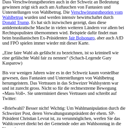
Dass Verschwörungstheorien auch in der Schweiz an Bedeutung
gewinnen zeigt sich auch am Auftauchen von Fantasien und
Unterstellungen von Wahlbetrug. Die
Verschwörungstheorien vom
Wahlbetrug
wurden und werden intensiv bewirtschaftet durch
Donald Trump
. Es hat sich inzwischen gezeigt, dass diese
antidemokratische Masche in vielen weiteren Ländern vor allem bei
Rechtspopulisten übernommen wird. Beispiele dafür findet man
beim brasilianischen Ex-Präsidenten
Jair Bolsonaro
, aber auch AfD
und FPÖ spielen immer wieder mit dieser Karte.
„Eine faire Wahl als gefälscht zu bezeichnen, ist so kriminell wie
eine gefälschte Wahl fair zu nennen“ (Schach-Legende Gary
Kasparow)
Bis vor wenigen Jahren wäre es in der Schweiz kaum vorstellbar
gewesen, dass Fantasien und Unterstellungen von Wahlbetrug
herumgeistern. Das Vertrauen in das Schweizer Wahlsystem war
und ist zurecht gross. Nicht so für die rechtsextreme Bewegung
«Mass-Voll». Sie unterminiert dieses Vertrauen und schreibt auf
Twitter:
«Briefwahl? Besser nicht! Wichtig: Um Wahlmanipulation durch die
Schweizer Post, deren Verwaltungsratspräsident der ehem. SP-
Präsident Christian Levrat ist, zu verunmöglichen, werfen Sie das
Wahlcouvert direkt bei der Gemeinde oder am Wahlsonntag in die