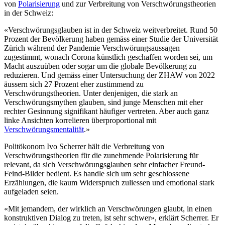
von
Polarisierung
und zur Verbreitung von Verschwörungstheorien
in der Schweiz:
«Verschwörungsglauben ist in der Schweiz weitverbreitet. Rund 50
Prozent der Bevölkerung haben gemäss einer Studie der Universität
Zürich während der Pandemie Verschwörungsaussagen
zugestimmt, wonach Corona künstlich geschaffen worden sei, um
Macht auszuüben oder sogar um die globale Bevölkerung zu
reduzieren. Und gemäss einer Untersuchung der ZHAW von 2022
äussern sich 27 Prozent eher zustimmend zu
Verschwörungstheorien. Unter denjenigen, die stark an
Verschwörungsmythen glauben, sind junge Menschen mit eher
rechter Gesinnung signifikant häufiger vertreten. Aber auch ganz
linke Ansichten korrelieren überproportional mit
Verschwörungsmentalität
.»
Politökonom Ivo Scherrer hält die Verbreitung von
Verschwörungstheorien für die zunehmende Polarisierung für
relevant, da sich Verschwörungsglauben sehr einfacher Freund-
Feind-Bilder bedient. Es handle sich um sehr geschlossene
Erzählungen, die kaum Widerspruch zuliessen und emotional stark
aufgeladen seien.
«Mit jemandem, der wirklich an Verschwörungen glaubt, in einen
konstruktiven Dialog zu treten, ist sehr schwer», erklärt Scherrer. Er