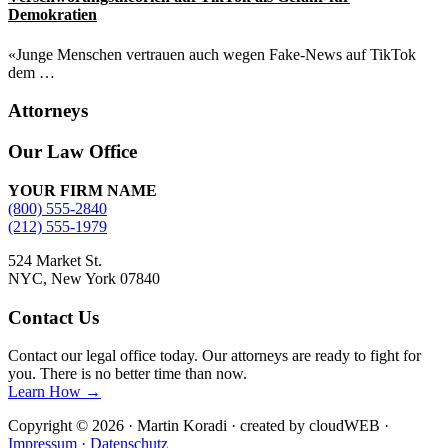
Demokratien
«Junge Menschen vertrauen auch wegen Fake-News auf TikTok
dem …
Attorneys
Site
Our Law Office
Footer
YOUR FIRM NAME
(800) 555-2840
(212) 555-1979
524 Market St.
NYC, New York 07840
Contact Us
Contact our legal office today. Our attorneys are ready to fight for
you. There is no better time than now.
Learn How →
Copyright © 2026 · Martin Koradi · created by cloudWEB ·
Impressum
·
Datenschutz