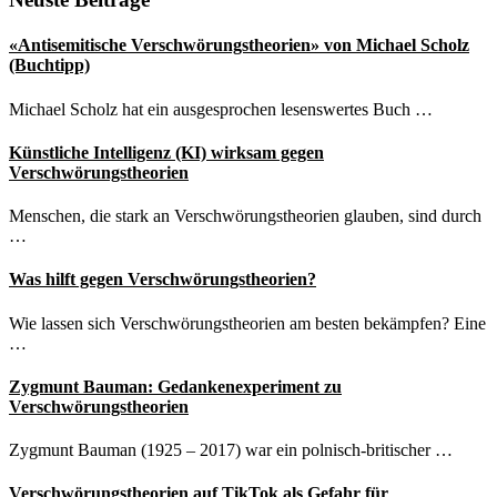
Seitenspalte
«Antisemitische Verschwörungstheorien» von Michael Scholz
(Buchtipp)
Michael Scholz hat ein ausgesprochen lesenswertes Buch …
Künstliche Intelligenz (KI) wirksam gegen
Verschwörungstheorien
Menschen, die stark an Verschwörungstheorien glauben, sind durch
…
Was hilft gegen Verschwörungstheorien?
Wie lassen sich Verschwörungstheorien am besten bekämpfen? Eine
…
Zygmunt Bauman: Gedankenexperiment zu
Verschwörungstheorien
Zygmunt Bauman (1925 – 2017) war ein polnisch-britischer …
Verschwörungstheorien auf TikTok als Gefahr für