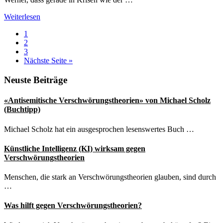
Kirchenhistoriker
Weiterlesen
sieht
Seite
1
keine
Seite
2
Spaltung
Seite
3
der
aufrufen
Nächste Seite
»
Gesellschaft
Seitenspalte
Neuste Beiträge
«Antisemitische Verschwörungstheorien» von Michael Scholz
(Buchtipp)
Michael Scholz hat ein ausgesprochen lesenswertes Buch …
Künstliche Intelligenz (KI) wirksam gegen
Verschwörungstheorien
Menschen, die stark an Verschwörungstheorien glauben, sind durch
…
Was hilft gegen Verschwörungstheorien?