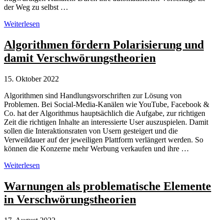
der Weg zu selbst …
Soziale
Weiterlesen
Medien
als
Algorithmen fördern Polarisierung und
Verstärker
damit Verschwörungstheorien
von
Falschinformation
15. Oktober 2022
Algorithmen sind Handlungsvorschriften zur Lösung von
Problemen. Bei Social-Media-Kanälen wie YouTube, Facebook &
Co. hat der Algorithmus hauptsächlich die Aufgabe, zur richtigen
Zeit die richtigen Inhalte an interessierte User auszuspielen. Damit
sollen die Interaktionsraten von Usern gesteigert und die
Verweildauer auf der jeweiligen Plattform verlängert werden. So
können die Konzerne mehr Werbung verkaufen und ihre …
Algorithmen
Weiterlesen
fördern
Polarisierung
Warnungen als problematische Elemente
und
in Verschwörungstheorien
damit
Verschwörungstheorien