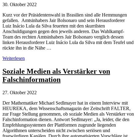
30. Oktober 2022
Kurz vor der Präsidentenwahl in Brasilien sind alle Hemmungen
gefallen. Amtsinhabers Jair Bolsonaro und sein Herausforderer
Luiz Inácio Lula da Silva feuerten mit den skurrilsten
Anschuldigungen gegen den jeweils anderen. Das Wahlkampf-
Team des rechten Amtsinhabers Jair Bolsonaro verglich dessen
linken Herausforderer Luiz Inácio Lula da Silva mit dem Teufel und
rückte ihn in die Nähe …
Wahlkampf
Weiterlesen
Brasilien:
Lügen
Soziale Medien als Verstärker von
und
Falschinformation
Verschwörungstheorien
statt
politischer
27. Oktober 2022
Programme
Der Mathematiker Michael Sedlmayer hat in einem Interview mit
HEUREKA, dem Wissenschaftsmagazin der Zeitschrift FALTER,
zur Frage Stellung genommen, ob soziale Medien als Verstärker von
Falschinformation dienen. Antwort Sedlmayer: „Ja, leider, die den
Empfehlungssystemen der Plattformen zugrunde liegenden
Algorithmen unterscheiden nicht zwischen seriösen und
fragwürdigen Kanälen. Durch ihre automatisierten Vorschläge ist