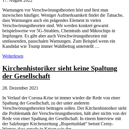
17. August 2022
Warnungen vor Verschwörungstheorien hört und liest man
inzwischen häufiger. Weniger Aufmerksamkeit findet die Tatsache,
dass Warnungen auch ein prägendes Element in vielen
Verschwörungstheorien sind. Wir werden konkret gewarnt
beispielsweise vor 5G-Strahlen, Chemtrails und Mikrochips in
Impfungen. Es gibt aber auch Verschwörungstheorien mit
umfassenden, pauschalen Warnungen. Zum Beispiel wenn ein
Kandidat wie Trump immer Wahlbetrug unterstellt …
Warnungen
Weiterlesen
als
problematische
Kirchenhistoriker sieht keine Spaltung
Elemente
der Gesellschaft
in
Verschwörungstheorien
28. Dezember 2021
In Verlauf der Corona-Krise ist immer wieder die Rede von einer
Spaltung der Gesellschaft, zu der unter anderem
Verschwörungstheorien beitragen sollen. Der Kirchenhistoriker sieht
die Problematik der Verschwörungstheorien, hält aber nichts von der
Rede von einer Spaltung der Gesellschaft. In einem Interview mit
der Salzburger Kirchenzeitung „Rupertusblatt“ betont Cerny-
Werner, dass gerade in Krisen wie der …