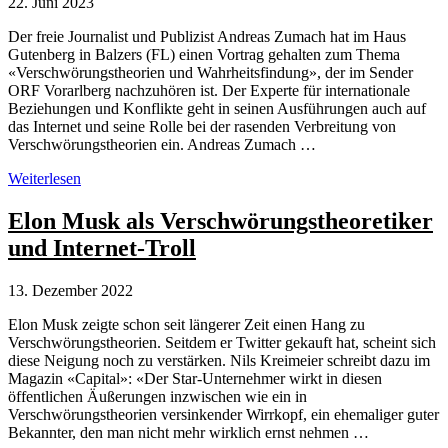
22. Juni 2023
Der freie Journalist und Publizist Andreas Zumach hat im Haus
Gutenberg in Balzers (FL) einen Vortrag gehalten zum Thema
«Verschwörungstheorien und Wahrheitsfindung», der im Sender
ORF Vorarlberg nachzuhören ist. Der Experte für internationale
Beziehungen und Konflikte geht in seinen Ausführungen auch auf
das Internet und seine Rolle bei der rasenden Verbreitung von
Verschwörungstheorien ein. Andreas Zumach …
Verschwörungstheorien
Weiterlesen
und
ihre
Elon Musk als Verschwörungstheoretiker
Verbreitung
und Internet-Troll
im
Internet
13. Dezember 2022
Elon Musk zeigte schon seit längerer Zeit einen Hang zu
Verschwörungstheorien. Seitdem er Twitter gekauft hat, scheint sich
diese Neigung noch zu verstärken. Nils Kreimeier schreibt dazu im
Magazin «Capital»: «Der Star-Unternehmer wirkt in diesen
öffentlichen Äußerungen inzwischen wie ein in
Verschwörungstheorien versinkender Wirrkopf, ein ehemaliger guter
Bekannter, den man nicht mehr wirklich ernst nehmen …