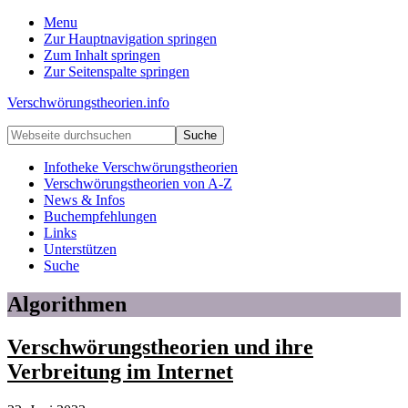
Menu
Zur Hauptnavigation springen
Zum Inhalt springen
Zur Seitenspalte springen
Verschwörungstheorien.info
Beiträge
Webseite
zu
durchsuchen
Merkmalen,
Infotheke Verschwörungstheorien
Funktionen
Verschwörungstheorien von A-Z
und
News & Infos
Risiken
Buchempfehlungen
konspirationistischen
Links
Denkens
Unterstützen
Suche
Algorithmen
Verschwörungstheorien und ihre
Verbreitung im Internet