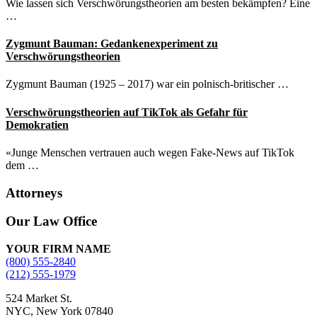
Wie lassen sich Verschwörungstheorien am besten bekämpfen? Eine
…
Zygmunt Bauman: Gedankenexperiment zu
Verschwörungstheorien
Zygmunt Bauman (1925 – 2017) war ein polnisch-britischer …
Verschwörungstheorien auf TikTok als Gefahr für
Demokratien
«Junge Menschen vertrauen auch wegen Fake-News auf TikTok
dem …
Attorneys
Site
Our Law Office
Footer
YOUR FIRM NAME
(800) 555-2840
(212) 555-1979
524 Market St.
NYC, New York 07840