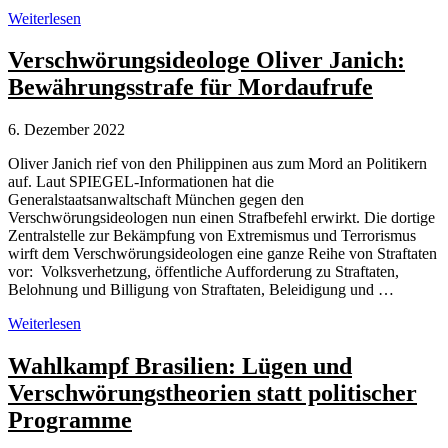
Elon
Weiterlesen
Musk
als
Verschwörungsideologe Oliver Janich:
Verschwörungstheoretiker
Bewährungsstrafe für Mordaufrufe
und
Internet-
Troll
6. Dezember 2022
Oliver Janich rief von den Philippinen aus zum Mord an Politikern
auf. Laut SPIEGEL-Informationen hat die
Generalstaatsanwaltschaft München gegen den
Verschwörungsideologen nun einen Strafbefehl erwirkt. Die dortige
Zentralstelle zur Bekämpfung von Extremismus und Terrorismus
wirft dem Verschwörungsideologen eine ganze Reihe von Straftaten
vor: Volksverhetzung, öffentliche Aufforderung zu Straftaten,
Belohnung und Billigung von Straftaten, Beleidigung und …
Verschwörungsideologe
Weiterlesen
Oliver
Janich:
Wahlkampf Brasilien: Lügen und
Bewährungsstrafe
Verschwörungstheorien statt politischer
für
Mordaufrufe
Programme