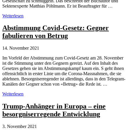
Gesellschaft zu schmuggeln. Das beschreibt der Buchautor und
Sektenexperte Matthias Pöhlmann. Er ist Beauftragter für …
Rechtsextreme
Weiterlesen
unterwandern
Esoterik-
Abstimmung Covid-Gesetz: Gegner
Szene
fabulieren von Betrug
14. November 2021
Im Vorfeld der Abstimmung zum Covid-Gesetz am 28. November
ist die Stimmung unter den Gegnern gereizt. Auf den Inhalt des
Gesetzes gehen sie im Abstimmungskampf kaum ein. S geht ihnen
offensichtlich in erster Linie um die Corona-Massnahmen, die sie
ablehnen. Besorgniserregender ist allerdings, dass in den Telegram-
Kanälen der Gegner schon von «Betrug» die Rede ist. …
Abstimmung
Weiterlesen
Covid-
Gesetz:
Trump-Anhänger in Europa – eine
Gegner
besorgniserregende Entwicklung
fabulieren
von
Betrug
3. November 2021