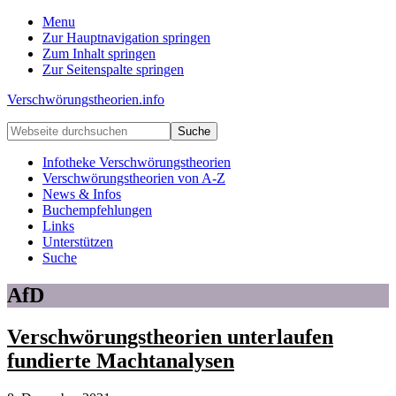
Menu
Zur Hauptnavigation springen
Zum Inhalt springen
Zur Seitenspalte springen
Verschwörungstheorien.info
Beiträge
Webseite
zu
durchsuchen
Merkmalen,
Infotheke Verschwörungstheorien
Funktionen
Verschwörungstheorien von A-Z
und
News & Infos
Risiken
Buchempfehlungen
konspirationistischen
Links
Denkens
Unterstützen
Suche
AfD
Verschwörungstheorien unterlaufen
fundierte Machtanalysen