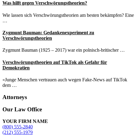
Was hilft gegen Verschwörungstheorien?
Wie lassen sich Verschwörungstheorien am besten bekämpfen? Eine
…
Zygmunt Bauman: Gedankenexperiment zu
Verschwörungstheorien
Zygmunt Bauman (1925 – 2017) war ein polnisch-britischer …
Verschwörungstheorien auf TikTok als Gefahr für
Demokratien
«Junge Menschen vertrauen auch wegen Fake-News auf TikTok
dem …
Attorneys
Site
Our Law Office
Footer
YOUR FIRM NAME
(800) 555-2840
(212) 555-1979