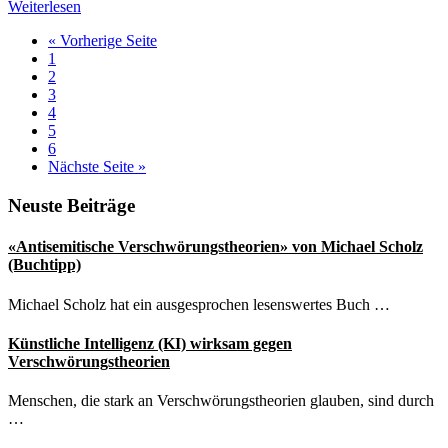
Was
Weiterlesen
vereint
aufrufen
« Vorherige Seite
die
Seite
1
Reichsbürger-
Seite
2
Szene?
Seite
3
Seite
4
Seite
5
Seite
6
aufrufen
Nächste Seite
»
Seitenspalte
Neuste Beiträge
«Antisemitische Verschwörungstheorien» von Michael Scholz
(Buchtipp)
Michael Scholz hat ein ausgesprochen lesenswertes Buch …
Künstliche Intelligenz (KI) wirksam gegen
Verschwörungstheorien
Menschen, die stark an Verschwörungstheorien glauben, sind durch
…