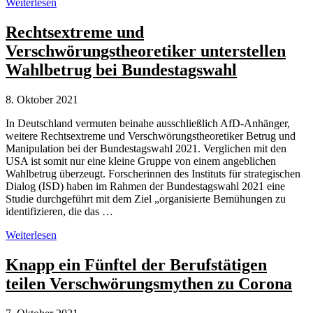
Michael
Weiterlesen
Wendler
gewinnt
Rechtsextreme und
Goldener
Verschwörungstheoretiker unterstellen
Aluhut
2021
Wahlbetrug bei Bundestagswahl
für
Verschwörungstheorien
8. Oktober 2021
In Deutschland vermuten beinahe ausschließlich AfD-Anhänger,
weitere Rechtsextreme und Verschwörungstheoretiker Betrug und
Manipulation bei der Bundestagswahl 2021. Verglichen mit den
USA ist somit nur eine kleine Gruppe von einem angeblichen
Wahlbetrug überzeugt. Forscherinnen des Instituts für strategischen
Dialog (ISD) haben im Rahmen der Bundestagswahl 2021 eine
Studie durchgeführt mit dem Ziel „organisierte Bemühungen zu
identifizieren, die das …
Rechtsextreme
Weiterlesen
und
Verschwörungstheoretiker
Knapp ein Fünftel der Berufstätigen
unterstellen
teilen Verschwörungsmythen zu Corona
Wahlbetrug
bei
Bundestagswahl