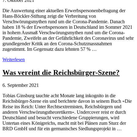
7. Oktober 2021
Die Auswertung einer aktuellen Erwerbspersonenbefragung der
Hans-Böckler-Stiftung zeigt die Verbreitung von
Verschwörungsmythen rund um die Corona-Pandemie. Danach
haben 18 % der Erwerbspersonen in Deutschland im Sommer 2021
in hohem Ausmaß Verschwörungsmythen rund um die Corona-
Pandemie, Zweifeln an der Gefährlichkeit des Coronavirus und sehr
grundlegender Kritik an den Corona-Schutzmassnahmen
zugestimmt. Im Gegensatz dazu lehnten 57 % …
Knapp
Weiterlesen
ein
Fünftel
Was vereint die Reichsbürger-Szene?
der
Berufstätigen
6. September 2021
teilen
Verschwörungsmythen
Tobias Ginsburg tauchte acht Monate lang inkognito in die
zu
Reichsbürger-Szene ein und berichtete davon in seinem Buch «Die
Corona
Reise ins Reich: Unter Rechtsextremisten, Reichsbürgern und
anderen Verschwörungstheoretikern». Undercover reist er durch
Deutschland und besucht verschiedene Gruppierungen, wird
Untertan eines Königreichs, macht mit bei Plänen zum Sturz der
BRD GmbH und für ein germanisches Siedlungsprojekt in …