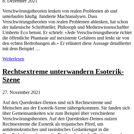
8. Dezember 2021
Verschwörungstheorien lenken von realen Problemen ab und
unterlaufen häufig fundierte Machtanalysen. Dass
Verschwörungstheorien von realen Problemen ablenken, hat schon
der italienische Schriftsteller, Philosoph und Medienwissenschaftler
Umberto Eco betont. Er schrieb: «Jede Verschwörungstheorie richtet
die öffentliche Phantasie auf inexistente Gefahren und lenkt sie von
den echten Bedrohungen ab.» Er erläutert diese Aussage detaillierter
mit dem Beispiel …
Verschwörungstheorien
Weiterlesen
unterlaufen
fundierte
Rechtsextreme unterwandern Esoterik-
Machtanalysen
Szene
27. November 2021
Auf den Querdenker-Demos sind sich Rechtsextreme und
Menschen aus der Esoterik-Szene nähergekommen. Sie fanden sich
über Gemeinsamkeiten wie zum Beispiel über verschiedene
Verschwörungstheorien. Auf den Querdenker-Demos nutzen
Rechtsextreme die Esoterik als trojanisches Pferd, um
antidemokratisches und rassistisches Gedankengut in die