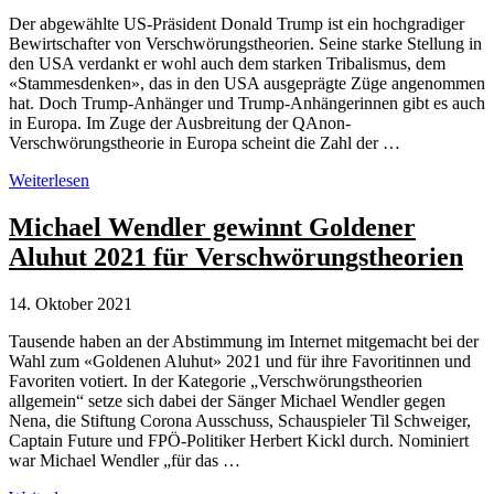
Der abgewählte US-Präsident Donald Trump ist ein hochgradiger
Bewirtschafter von Verschwörungstheorien. Seine starke Stellung in
den USA verdankt er wohl auch dem starken Tribalismus, dem
«Stammesdenken», das in den USA ausgeprägte Züge angenommen
hat. Doch Trump-Anhänger und Trump-Anhängerinnen gibt es auch
in Europa. Im Zuge der Ausbreitung der QAnon-
Verschwörungstheorie in Europa scheint die Zahl der …
Trump-
Weiterlesen
Anhänger
in
Michael Wendler gewinnt Goldener
Europa
Aluhut 2021 für Verschwörungstheorien
–
eine
besorgniserregende
14. Oktober 2021
Entwicklung
Tausende haben an der Abstimmung im Internet mitgemacht bei der
Wahl zum «Goldenen Aluhut» 2021 und für ihre Favoritinnen und
Favoriten votiert. In der Kategorie „Verschwörungstheorien
allgemein“ setze sich dabei der Sänger Michael Wendler gegen
Nena, die Stiftung Corona Ausschuss, Schauspieler Til Schweiger,
Captain Future und FPÖ-Politiker Herbert Kickl durch. Nominiert
war Michael Wendler „für das …