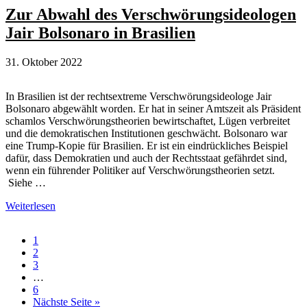
prorussische
Zur Abwahl des Verschwörungsideologen
Verschwörungstheorien
Jair Bolsonaro in Brasilien
31. Oktober 2022
In Brasilien ist der rechtsextreme Verschwörungsideologe Jair
Bolsonaro abgewählt worden. Er hat in seiner Amtszeit als Präsident
schamlos Verschwörungstheorien bewirtschaftet, Lügen verbreitet
und die demokratischen Institutionen geschwächt. Bolsonaro war
eine Trump-Kopie für Brasilien. Er ist ein eindrückliches Beispiel
dafür, dass Demokratien und auch der Rechtsstaat gefährdet sind,
wenn ein führender Politiker auf Verschwörungstheorien setzt.
Siehe …
Zur
Weiterlesen
Abwahl
des
Seite
1
Verschwörungsideologen
Seite
2
Jair
Seite
3
Bolsonaro
Weggelassene
…
in
Zwischenseiten
Seite
6
Brasilien
aufrufen
Nächste Seite
»