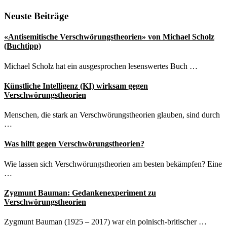
Seitenspalte
Neuste Beiträge
«Antisemitische Verschwörungstheorien» von Michael Scholz
(Buchtipp)
Michael Scholz hat ein ausgesprochen lesenswertes Buch …
Künstliche Intelligenz (KI) wirksam gegen
Verschwörungstheorien
Menschen, die stark an Verschwörungstheorien glauben, sind durch
…
Was hilft gegen Verschwörungstheorien?
Wie lassen sich Verschwörungstheorien am besten bekämpfen? Eine
…
Zygmunt Bauman: Gedankenexperiment zu
Verschwörungstheorien
Zygmunt Bauman (1925 – 2017) war ein polnisch-britischer …