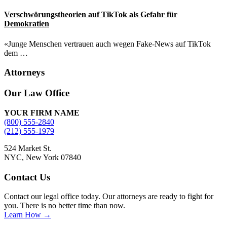
Verschwörungstheorien auf TikTok als Gefahr für
Demokratien
«Junge Menschen vertrauen auch wegen Fake-News auf TikTok
dem …
Attorneys
Site
Our Law Office
Footer
YOUR FIRM NAME
(800) 555-2840
(212) 555-1979
524 Market St.
NYC, New York 07840
Contact Us
Contact our legal office today. Our attorneys are ready to fight for
you. There is no better time than now.
Learn How →