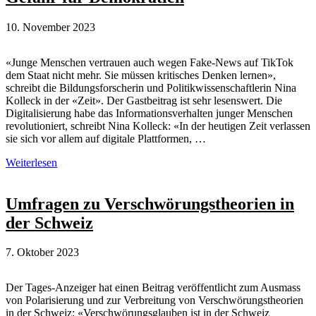
10. November 2023
«Junge Menschen vertrauen auch wegen Fake-News auf TikTok
dem Staat nicht mehr. Sie müssen kritisches Denken lernen»,
schreibt die Bildungsforscherin und Politikwissenschaftlerin Nina
Kolleck in der «Zeit». Der Gastbeitrag ist sehr lesenswert. Die
Digitalisierung habe das Informationsverhalten junger Menschen
revolutioniert, schreibt Nina Kolleck: «In der heutigen Zeit verlassen
sie sich vor allem auf digitale Plattformen, …
Verschwörungstheorien
Weiterlesen
auf
TikTok
als
Umfragen zu Verschwörungstheorien in
Gefahr
der Schweiz
für
Demokratien
7. Oktober 2023
Der Tages-Anzeiger hat einen Beitrag veröffentlicht zum Ausmass
von Polarisierung und zur Verbreitung von Verschwörungstheorien
in der Schweiz: «Verschwörungsglauben ist in der Schweiz