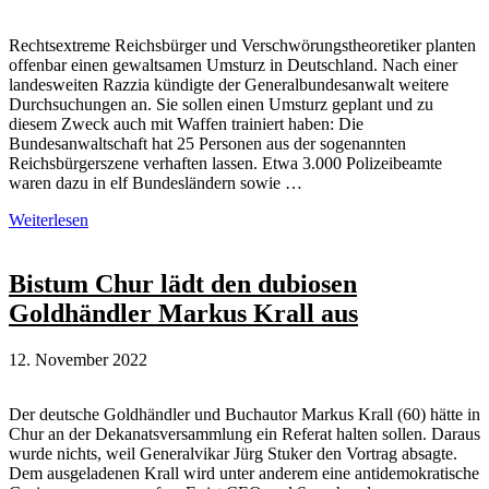
Rechtsextreme Reichsbürger und Verschwörungstheoretiker planten
offenbar einen gewaltsamen Umsturz in Deutschland. Nach einer
landesweiten Razzia kündigte der Generalbundesanwalt weitere
Durchsuchungen an. Sie sollen einen Umsturz geplant und zu
diesem Zweck auch mit Waffen trainiert haben: Die
Bundesanwaltschaft hat 25 Personen aus der sogenannten
Reichsbürgerszene verhaften lassen. Etwa 3.000 Polizeibeamte
waren dazu in elf Bundesländern sowie …
Razzia:
Weiterlesen
Reichsbürger-
Gruppe
plante
Bistum Chur lädt den dubiosen
Umsturz
Goldhändler Markus Krall aus
12. November 2022
Der deutsche Goldhändler und Buchautor Markus Krall (60) hätte in
Chur an der Dekanatsversammlung ein Referat halten sollen. Daraus
wurde nichts, weil Generalvikar Jürg Stuker den Vortrag absagte.
Dem ausgeladenen Krall wird unter anderem eine antidemokratische