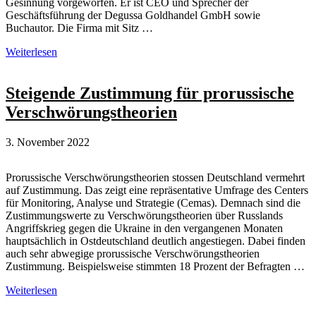
Gesinnung vorgeworfen. Er ist CEO und Sprecher der
Geschäftsführung der Degussa Goldhandel GmbH sowie
Buchautor. Die Firma mit Sitz …
Bistum
Weiterlesen
Chur
lädt
den
Steigende Zustimmung für prorussische
dubiosen
Verschwörungstheorien
Goldhändler
Markus
Krall
3. November 2022
aus
Prorussische Verschwörungstheorien stossen Deutschland vermehrt
auf Zustimmung. Das zeigt eine repräsentative Umfrage des Centers
für Monitoring, Analyse und Strategie (Cemas). Demnach sind die
Zustimmungswerte zu Verschwörungstheorien über Russlands
Angriffskrieg gegen die Ukraine in den vergangenen Monaten
hauptsächlich in Ostdeutschland deutlich angestiegen. Dabei finden
auch sehr abwegige prorussische Verschwörungstheorien
Zustimmung. Beispielsweise stimmten 18 Prozent der Befragten …
Steigende
Weiterlesen
Zustimmung
für