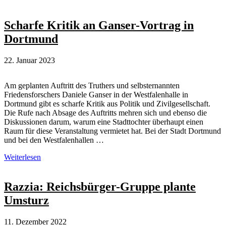
Jeder
Zwanzigste
steht
Scharfe Kritik an Ganser-Vortrag in
Gedankengut
Dortmund
der
Reichsbürger
nahe
22. Januar 2023
Am geplanten Auftritt des Truthers und selbsternannten
Friedensforschers Daniele Ganser in der Westfalenhalle in
Dortmund gibt es scharfe Kritik aus Politik und Zivilgesellschaft.
Die Rufe nach Absage des Auftritts mehren sich und ebenso die
Diskussionen darum, warum eine Stadttochter überhaupt einen
Raum für diese Veranstaltung vermietet hat. Bei der Stadt Dortmund
und bei den Westfalenhallen …
Scharfe
Weiterlesen
Kritik
an
Ganser-
Razzia: Reichsbürger-Gruppe plante
Vortrag
Umsturz
in
Dortmund
11. Dezember 2022