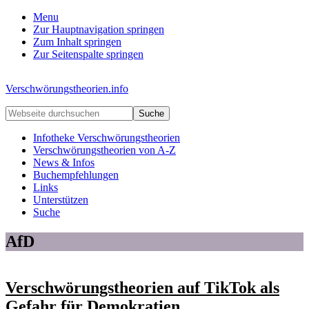
Menu
Zur Hauptnavigation springen
Zum Inhalt springen
Zur Seitenspalte springen
Verschwörungstheorien.info
Beiträge
Webseite
zu
durchsuchen
Merkmalen,
Infotheke Verschwörungstheorien
Funktionen
Verschwörungstheorien von A-Z
und
News & Infos
Risiken
Buchempfehlungen
konspirationistischen
Links
Denkens
Unterstützen
Suche
AfD
Verschwörungstheorien auf TikTok als
Gefahr für Demokratien