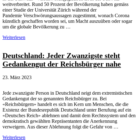
weitverbreitet. Rund 50 Prozent der Bevölkerung haben gemäss
einer Studie der Universität Zürich während der
Pandemie Verschwörungsaussagen zugestimmt, wonach Corona
künstlich geschaffen worden sei, um Macht auszuüben oder sogar
um die globale Bevölkerung zu …
Umfragen
Weiterlesen
zu
Verschwörungstheorien
in
Deutschland: Jeder Zwanzigste steht
der
Gedankengut der Reichsbürger nahe
Schweiz
23. März 2023
Jede zwanzigste Person in Deutschland neigt dem extremistischen
Gedankengut der so genannten Reichsbürger zu. Bei
«Reichsbürgern» handelt es sich im Kern um Menschen, die die
Existenz der Bundesrepublik Deutschland unter Berufung auf ein
«Deutsches Reich» ablehnen und damit dem Rechtssystem und den
demokratisch gewählten Repräsentanten die Anerkennung
verweigern. Aus dieser Ablehnung folgt die Gefahr von …
Deutschland:
Weiterlesen