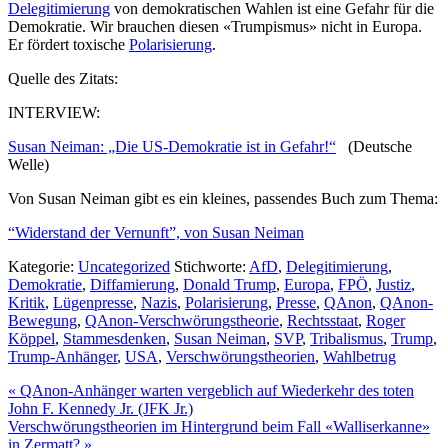
Delegitimierung
von demokratischen Wahlen ist eine Gefahr für die
Demokratie. Wir brauchen diesen «Trumpismus» nicht in Europa.
Er fördert toxische
Polarisierung
.
Quelle des Zitats:
INTERVIEW:
Susan Neiman: „Die US-Demokratie ist in Gefahr!“
(Deutsche
Welle)
Von Susan Neiman gibt es ein kleines, passendes Buch zum Thema:
“Widerstand der Vernunft”, von Susan Neiman
Kategorie:
Uncategorized
Stichworte:
AfD
,
Delegitimierung
,
Demokratie
,
Diffamierung
,
Donald Trump
,
Europa
,
FPÖ
,
Justiz
,
Kritik
,
Lügenpresse
,
Nazis
,
Polarisierung
,
Presse
,
QAnon
,
QAnon-
Bewegung
,
QAnon-Verschwörungstheorie
,
Rechtsstaat
,
Roger
Köppel
,
Stammesdenken
,
Susan Neiman
,
SVP
,
Tribalismus
,
Trump
,
Trump-Anhänger
,
USA
,
Verschwörungstheorien
,
Wahlbetrug
Vorheriger
«
QAnon-Anhänger warten vergeblich auf Wiederkehr des toten
Beitrag:
John F. Kennedy Jr. (JFK Jr.)
Nächster
Verschwörungstheorien im Hintergrund beim Fall «Walliserkanne»
Beitrag:
in Zermatt?
»