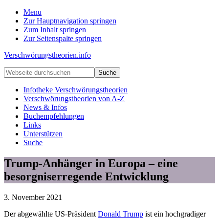
Menu
Zur Hauptnavigation springen
Zum Inhalt springen
Zur Seitenspalte springen
Verschwörungstheorien.info
Beiträge
Webseite
zu
durchsuchen
Merkmalen,
Infotheke Verschwörungstheorien
Funktionen
Verschwörungstheorien von A-Z
und
News & Infos
Risiken
Buchempfehlungen
konspirationistischen
Links
Denkens
Unterstützen
Suche
Trump-Anhänger in Europa – eine
besorgniserregende Entwicklung
3. November 2021
Der abgewählte US-Präsident
Donald Trump
ist ein hochgradiger