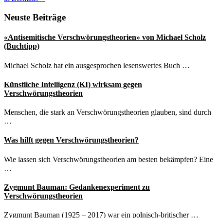
Seitenspalte
Neuste Beiträge
«Antisemitische Verschwörungstheorien» von Michael Scholz
(Buchtipp)
Michael Scholz hat ein ausgesprochen lesenswertes Buch …
Künstliche Intelligenz (KI) wirksam gegen
Verschwörungstheorien
Menschen, die stark an Verschwörungstheorien glauben, sind durch
…
Was hilft gegen Verschwörungstheorien?
Wie lassen sich Verschwörungstheorien am besten bekämpfen? Eine
…
Zygmunt Bauman: Gedankenexperiment zu
Verschwörungstheorien
Zygmunt Bauman (1925 – 2017) war ein polnisch-britischer …