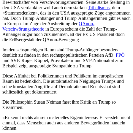
Bewirtschafter von Verschwörungstheorien. Seine starke Stellung in
den USA verdankt er wohl auch dem starken
Tribalismus
, dem
«Stammesdenken», das in den USA ausgeprägte Züge angenommen
hat. Doch Trump-Anhänger und Trump-Anhängerinnen gibt es auch
in Europa. Im Zuge der Ausbreitung der
QAnon-
Verschwörungstheorie
in Europa scheint die Zahl der Trump-
Anhänger sogar noch zuzunehmen, ist der Ex-US-Präsident doch
die Erlösergestalt der QAnon-Bewegung.
Im deutschsprachigen Raum sind Trump-Anhänger besonders
deutlich zu finden in den rechtspopulistischen Parteien AfD,
FPÖ
und SVP. Roger Köppel, Provokateur und SVP-Nationalrat zum
Beispiel zeigt ausgeprägte Sympathie zu Trump.
Diese Affinität bei Politikerinnen und Politikern im europäischen
Raum ist bedenklich. Die autokratischen Neigungen Trumps und
seine konstanten Angriffe auf Demokratie und Rechtsstaat sind
schliesslich gut dokumentiert.
Die Philosophin Susan Neiman fasst ihre Kritik an Trump so
zusammen:
«Er kennt nichts als sein materielles Eigeninteresse. Er versteht nicht
einmal, dass Menschen auch aus anderen Beweggründen handeln
können.