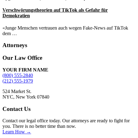
Verschwörungstheorien auf TikTok als Gefahr für
Demokratien
«Junge Menschen vertrauen auch wegen Fake-News auf TikTok
dem …
Attorneys
Site
Our Law Office
Footer
YOUR FIRM NAME
(800) 555-2840
(212) 555-1979
524 Market St.
NYC, New York 07840
Contact Us
Contact our legal office today. Our attorneys are ready to fight for
you. There is no better time than now.
Learn How →