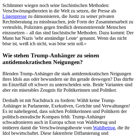
Schlimmer wiegen noch seine faschistischen Methoden:
Verschwörungstheorien in die Welt zu setzen, die Presse als
Lügenpresse
zu dämonisieren, die Justiz zu seiner privaten
Rechtsberatung zu missbrauchen, jede Form der Zusammenarbeit zu
verteufeln, Polizisten gegen friedlich demonstrierende Menschen
einzusetzen – all das sind faschistische Methoden. Dazu kommt: Der
Mann hat Nazis ’sehr anständige Leute‘ genannt. Wenn das nicht
böse ist, weiß ich nicht, was böse sein soll.»
Wie stehen Trump-Anhänger zu seinen
antidemokratischen Neigungen?
Blenden Trump-Anhänger die stark antidemokratischen Neigungen
ihres Idols aus oder bewundern sie ihn gerade deswegen? Das dürfte
im Einzelfall oft schwer zu unterscheiden sein. Beide Varianten sind
aber ein miserables Zeugnis für Politikerinnen und Politiker.
Deshalb ist mit Nachdruck zu fordern: Wählt keine Trump-
Anhänger in Parlamente, Exekutiven, Gerichte und Verwaltungen!
Es ist naheliegend, dass solchen Politikerinnen und Politikern der
politisch-moralische Kompass fehlt. Trump-Anhänger
schwadronieren auch in Europa schon von Wahlbetrug und
imitieren damit die Verschwörungstheorie vom
Wahlbetrug
, die ihr
Idol bewirtschaftet. Diese faktenfreie Diffamierung und