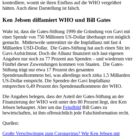
kontrolliere, womit sie ihren Einfluss auf die WHO vergrößert
hätten. Auch diese Darstellung ist falsch.
Ken Jebsen diffamiert WHO und Bill Gates
Wahr ist, dass die Gates-Stiftung 1999 die Gründung von Gavi mit
einer Spende von 750 Millionen US-Dollar überhaupt erst möglich
gemacht. Mittlerweile unterstützt sie die Impfallianz mit fast 4
Milliarden USD-Dollar. Die Gates-Stiftung hat auch einen Sitz im
Gavi-Aufsichtsrat. Doch die Allianz finanziert sich laut eigenen
Angaben nur noch zu 77 Prozent aus Spenden – und wiederum vier
Fünftel dieser Zuwendungen kommen von Staaten. Die Gates-
Stiftung trägt nur etwa 17 Prozent des gesamten
Spendenaufkommens bei, was allerdings noch zirka 1,5 Milliarden
US-Dollar entspricht. Die Spenden der Gavi Impfallianz
entsprechen 6,49 Prozent des Spendenaufkommens der WHO.
Die Angaben belegen, dass der Anteil der Gates-Stiftung an der
Finanzierung der WHO weit unter den 80 Prozent liegt, den Ken
Jebsen behauptet. Aber um das
Feindbild
Bill Gates zu
bewirtschaften, ist ihm offensichtlich jede Falschinformation recht.
Quellen:
Große Verschwörung zum Coronavirus? Wie Ken Jebsen mit