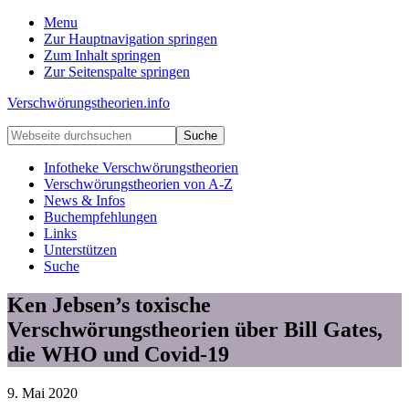
Menu
Zur Hauptnavigation springen
Zum Inhalt springen
Zur Seitenspalte springen
Verschwörungstheorien.info
Beiträge
Webseite
zu
durchsuchen
Merkmalen,
Infotheke Verschwörungstheorien
Funktionen
Verschwörungstheorien von A-Z
und
News & Infos
Risiken
Buchempfehlungen
konspirationistischen
Links
Denkens
Unterstützen
Suche
Ken Jebsen’s toxische
Verschwörungstheorien über Bill Gates,
die WHO und Covid-19
9. Mai 2020