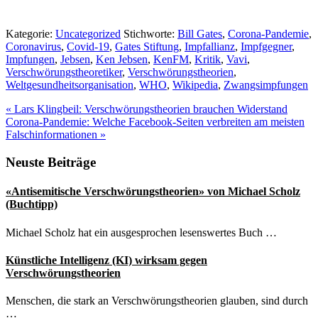
Kategorie:
Uncategorized
Stichworte:
Bill Gates
,
Corona-Pandemie
,
Coronavirus
,
Covid-19
,
Gates Stiftung
,
Impfallianz
,
Impfgegner
,
Impfungen
,
Jebsen
,
Ken Jebsen
,
KenFM
,
Kritik
,
Vavi
,
Verschwörungstheoretiker
,
Verschwörungstheorien
,
Weltgesundheitsorganisation
,
WHO
,
Wikipedia
,
Zwangsimpfungen
Vorheriger
«
Lars Klingbeil: Verschwörungstheorien brauchen Widerstand
Beitrag:
Nächster
Corona-Pandemie: Welche Facebook-Seiten verbreiten am meisten
Beitrag:
Falschinformationen
»
Seitenspalte
Neuste Beiträge
«Antisemitische Verschwörungstheorien» von Michael Scholz
(Buchtipp)
Michael Scholz hat ein ausgesprochen lesenswertes Buch …
Künstliche Intelligenz (KI) wirksam gegen
Verschwörungstheorien
Menschen, die stark an Verschwörungstheorien glauben, sind durch
…