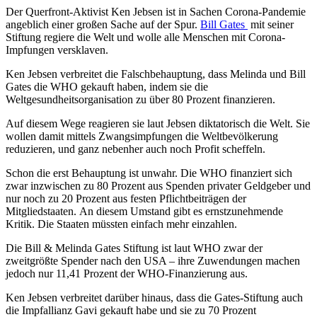
Der Querfront-Aktivist Ken Jebsen ist in Sachen Corona-Pandemie
angeblich einer großen Sache auf der Spur.
Bill Gates
mit seiner
Stiftung regiere die Welt und wolle alle Menschen mit Corona-
Impfungen versklaven.
Ken Jebsen verbreitet die Falschbehauptung, dass Melinda und Bill
Gates die WHO gekauft haben, indem sie die
Weltgesundheitsorganisation zu über 80 Prozent finanzieren.
Auf diesem Wege reagieren sie laut Jebsen diktatorisch die Welt. Sie
wollen damit mittels Zwangsimpfungen die Weltbevölkerung
reduzieren, und ganz nebenher auch noch Profit scheffeln.
Schon die erst Behauptung ist unwahr. Die WHO finanziert sich
zwar inzwischen zu 80 Prozent aus Spenden privater Geldgeber und
nur noch zu 20 Prozent aus festen Pflichtbeiträgen der
Mitgliedstaaten. An diesem Umstand gibt es ernstzunehmende
Kritik. Die Staaten müssten einfach mehr einzahlen.
Die Bill & Melinda Gates Stiftung ist laut WHO zwar der
zweitgrößte Spender nach den USA – ihre Zuwendungen machen
jedoch nur 11,41 Prozent der WHO-Finanzierung aus.
Ken Jebsen verbreitet darüber hinaus, dass die Gates-Stiftung auch
die Impfallianz Gavi gekauft habe und sie zu 70 Prozent