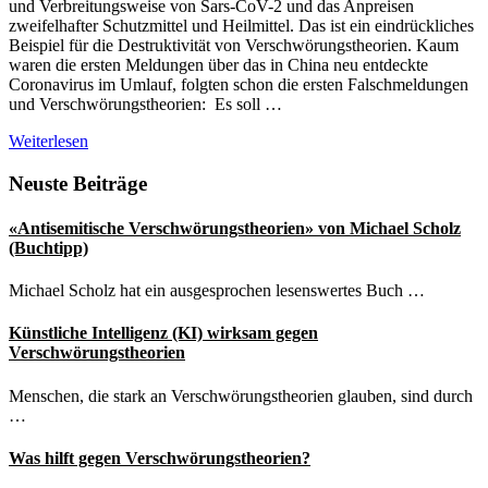
und Verbreitungsweise von Sars-CoV-2 und das Anpreisen
zweifelhafter Schutzmittel und Heilmittel. Das ist ein eindrückliches
Beispiel für die Destruktivität von Verschwörungstheorien. Kaum
waren die ersten Meldungen über das in China neu entdeckte
Coronavirus im Umlauf, folgten schon die ersten Falschmeldungen
und Verschwörungstheorien: Es soll …
WHO
Weiterlesen
kämpft
gegen
Seitenspalte
Neuste Beiträge
Verschwörungstheorien
zum
«Antisemitische Verschwörungstheorien» von Michael Scholz
Coronavirus
(Buchtipp)
Michael Scholz hat ein ausgesprochen lesenswertes Buch …
Künstliche Intelligenz (KI) wirksam gegen
Verschwörungstheorien
Menschen, die stark an Verschwörungstheorien glauben, sind durch
…
Was hilft gegen Verschwörungstheorien?