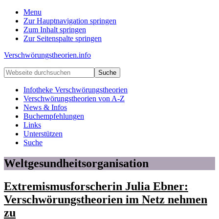
Menu
Zur Hauptnavigation springen
Zum Inhalt springen
Zur Seitenspalte springen
Verschwörungstheorien.info
Beiträge
Webseite
zu
durchsuchen
Merkmalen,
Infotheke Verschwörungstheorien
Funktionen
Verschwörungstheorien von A-Z
und
News & Infos
Risiken
Buchempfehlungen
konspirationistischen
Links
Denkens
Unterstützen
Suche
Weltgesundheitsorganisation
Extremismusforscherin Julia Ebner:
Verschwörungstheorien im Netz nehmen
zu