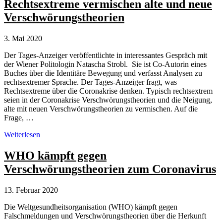
Pläne
Rechtsextreme vermischen alte und neue
zu
Verschwörungstheorien
Zwangsimpfungen
gegen
Covid-
3. Mai 2020
19
Der Tages-Anzeiger veröffentlichte in interessantes Gespräch mit
der Wiener Politologin Natascha Strobl. Sie ist Co-Autorin eines
Buches über die Identitäre Bewegung und verfasst Analysen zu
rechtsextremer Sprache. Der Tages-Anzeiger fragt, was
Rechtsextreme über die Coronakrise denken. Typisch rechtsextrem
seien in der Coronakrise Verschwörungstheorien und die Neigung,
alte mit neuen Verschwörungstheorien zu vermischen. Auf die
Frage, …
Rechtsextreme
Weiterlesen
vermischen
alte
WHO kämpft gegen
und
Verschwörungstheorien zum Coronavirus
neue
Verschwörungstheorien
13. Februar 2020
Die Weltgesundheitsorganisation (WHO) kämpft gegen
Falschmeldungen und Verschwörungstheorien über die Herkunft