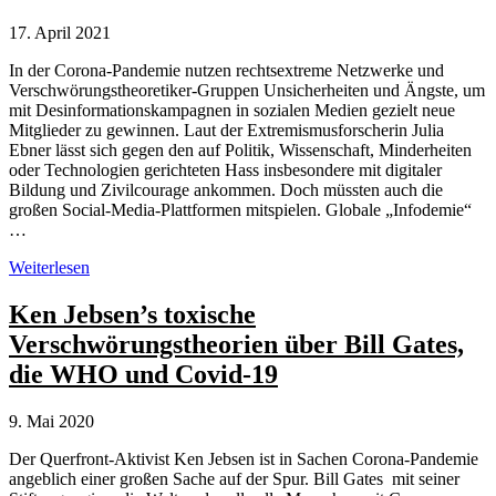
17. April 2021
In der Corona-Pandemie nutzen rechtsextreme Netzwerke und
Verschwörungstheoretiker-Gruppen Unsicherheiten und Ängste, um
mit Desinformationskampagnen in sozialen Medien gezielt neue
Mitglieder zu gewinnen. Laut der Extremismusforscherin Julia
Ebner lässt sich gegen den auf Politik, Wissenschaft, Minderheiten
oder Technologien gerichteten Hass insbesondere mit digitaler
Bildung und Zivilcourage ankommen. Doch müssten auch die
großen Social-Media-Plattformen mitspielen. Globale „Infodemie“
…
Extremismusforscherin
Weiterlesen
Julia
Ebner:
Ken Jebsen’s toxische
Verschwörungstheorien
Verschwörungstheorien über Bill Gates,
im
Netz
die WHO und Covid-19
nehmen
zu
9. Mai 2020
Der Querfront-Aktivist Ken Jebsen ist in Sachen Corona-Pandemie
angeblich einer großen Sache auf der Spur. Bill Gates mit seiner