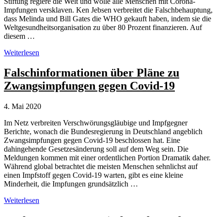
Stiftung regiere die Welt und wolle alle Menschen mit Corona-
Impfungen versklaven. Ken Jebsen verbreitet die Falschbehauptung,
dass Melinda und Bill Gates die WHO gekauft haben, indem sie die
Weltgesundheitsorganisation zu über 80 Prozent finanzieren. Auf
diesem …
Ken
Weiterlesen
Jebsen’s
toxische
Falschinformationen über Pläne zu
Verschwörungstheorien
Zwangsimpfungen gegen Covid-19
über
Bill
Gates,
4. Mai 2020
die
WHO
Im Netz verbreiten Verschwörungsgläubige und Impfgegner
und
Berichte, wonach die Bundesregierung in Deutschland angeblich
Covid-
Zwangsimpfungen gegen Covid-19 beschlossen hat. Eine
19
dahingehende Gesetzesänderung soll auf dem Weg sein. Die
Meldungen kommen mit einer ordentlichen Portion Dramatik daher.
Während global betrachtet die meisten Menschen sehnlichst auf
einen Impfstoff gegen Covid-19 warten, gibt es eine kleine
Minderheit, die Impfungen grundsätzlich …
Falschinformationen
Weiterlesen
über