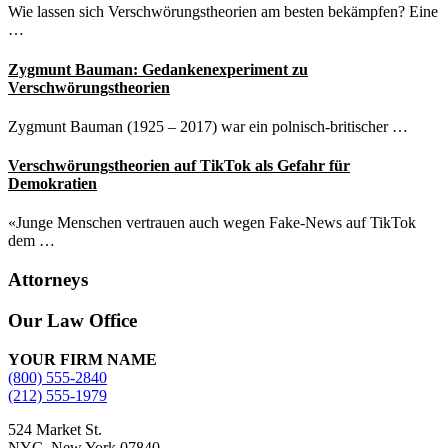
Wie lassen sich Verschwörungstheorien am besten bekämpfen? Eine
…
Zygmunt Bauman: Gedankenexperiment zu
Verschwörungstheorien
Zygmunt Bauman (1925 – 2017) war ein polnisch-britischer …
Verschwörungstheorien auf TikTok als Gefahr für
Demokratien
«Junge Menschen vertrauen auch wegen Fake-News auf TikTok
dem …
Attorneys
Site
Our Law Office
Footer
YOUR FIRM NAME
(800) 555-2840
(212) 555-1979
524 Market St.
NYC, New York 07840