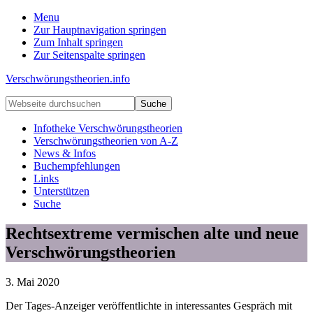
Menu
Zur Hauptnavigation springen
Zum Inhalt springen
Zur Seitenspalte springen
Verschwörungstheorien.info
Beiträge
Webseite
zu
durchsuchen
Merkmalen,
Infotheke Verschwörungstheorien
Funktionen
Verschwörungstheorien von A-Z
und
News & Infos
Risiken
Buchempfehlungen
konspirationistischen
Links
Denkens
Unterstützen
Suche
Rechtsextreme vermischen alte und neue
Verschwörungstheorien
3. Mai 2020
Der Tages-Anzeiger veröffentlichte in interessantes Gespräch mit