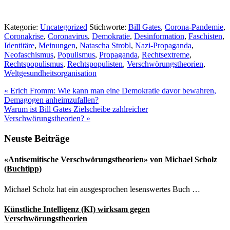
Kategorie:
Uncategorized
Stichworte:
Bill Gates
,
Corona-Pandemie
,
Coronakrise
,
Coronavirus
,
Demokratie
,
Desinformation
,
Faschisten
,
Identitäre
,
Meinungen
,
Natascha Strobl
,
Nazi-Propaganda
,
Neofaschismus
,
Populismus
,
Propaganda
,
Rechtsextreme
,
Rechtspopulismus
,
Rechtspopulisten
,
Verschwörungstheorien
,
Weltgesundheitsorganisation
Vorheriger
«
Erich Fromm: Wie kann man eine Demokratie davor bewahren,
Beitrag:
Demagogen anheimzufallen?
Nächster
Warum ist Bill Gates Zielscheibe zahlreicher
Beitrag:
Verschwörungstheorien?
»
Seitenspalte
Neuste Beiträge
«Antisemitische Verschwörungstheorien» von Michael Scholz
(Buchtipp)
Michael Scholz hat ein ausgesprochen lesenswertes Buch …
Künstliche Intelligenz (KI) wirksam gegen
Verschwörungstheorien