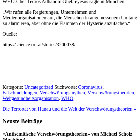
WHO-Chef Tedros Adhanom Ghebreyesus sagte in München:
„Wir rufen alle Regierungen, Unternehmen und
Medienorganisationen auf, die Menschen in angemessenem Umfang
zu alarmieren, aber ohne die Flammen der Hysterie anzufachen.“
Quelle:
https://science.orf.at/stories/3200038/
Kategorie:
Uncategorized
Stichworte:
Coronavirus
,
Falschmeldungen
,
Verschwörungsmythen
,
Verschwörungstheorien
,
Weltgesundheitsorganisation
,
WHO
Nächster
Die Terrortat von Hanau und die Welt der Verschwörungstheorien
»
Beitrag:
Seitenspalte
Neuste Beiträge
«Antisemitische Verschwörungstheorien» von Michael Scholz
(Buchtipp)