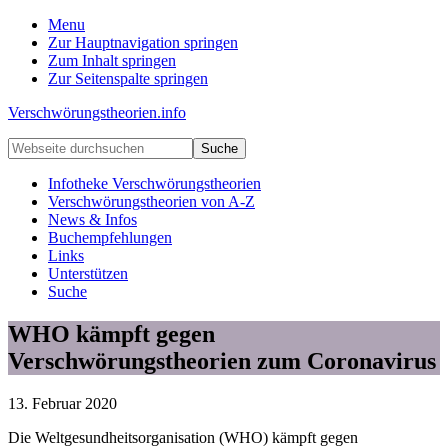
Menu
Zur Hauptnavigation springen
Zum Inhalt springen
Zur Seitenspalte springen
Verschwörungstheorien.info
Beiträge
Webseite
zu
durchsuchen
Merkmalen,
Infotheke Verschwörungstheorien
Funktionen
Verschwörungstheorien von A-Z
und
News & Infos
Risiken
Buchempfehlungen
konspirationistischen
Links
Denkens
Unterstützen
Suche
WHO kämpft gegen
Verschwörungstheorien zum Coronavirus
13. Februar 2020
Die Weltgesundheitsorganisation (WHO) kämpft gegen