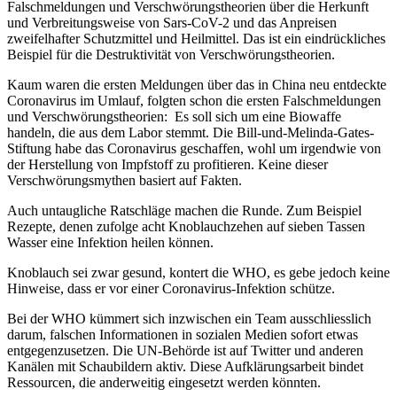
Falschmeldungen und Verschwörungstheorien über die Herkunft
und Verbreitungsweise von Sars-CoV-2 und das Anpreisen
zweifelhafter Schutzmittel und Heilmittel. Das ist ein eindrückliches
Beispiel für die Destruktivität von Verschwörungstheorien.
Kaum waren die ersten Meldungen über das in China neu entdeckte
Coronavirus im Umlauf, folgten schon die ersten Falschmeldungen
und Verschwörungstheorien: Es soll sich um eine Biowaffe
handeln, die aus dem Labor stemmt. Die Bill-und-Melinda-Gates-
Stiftung habe das Coronavirus geschaffen, wohl um irgendwie von
der Herstellung von Impfstoff zu profitieren. Keine dieser
Verschwörungsmythen basiert auf Fakten.
Auch untaugliche Ratschläge machen die Runde. Zum Beispiel
Rezepte, denen zufolge acht Knoblauchzehen auf sieben Tassen
Wasser eine Infektion heilen können.
Knoblauch sei zwar gesund, kontert die WHO, es gebe jedoch keine
Hinweise, dass er vor einer Coronavirus-Infektion schütze.
Bei der WHO kümmert sich inzwischen ein Team ausschliesslich
darum, falschen Informationen in sozialen Medien sofort etwas
entgegenzusetzen. Die UN-Behörde ist auf Twitter und anderen
Kanälen mit Schaubildern aktiv. Diese Aufklärungsarbeit bindet
Ressourcen, die anderweitig eingesetzt werden könnten.