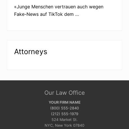
i
n
«Junge Menschen vertrauen auch wegen
d
Fake-News auf TikTok dem …
e
r
U
k
r
a
i
n
Attorneys
e
Site
Our Law Office
Footer
YOUR FIRM NAME
(800) 555-2840
(212) 555-1979
524 Market St.
NYC, New York 07840