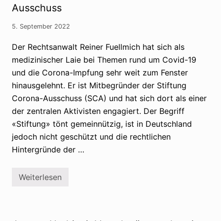
p
Ausschuss
r
f
s
g
c
e
5. September 2022
h
g
w
n
ö
Der Rechtsanwalt Reiner Fuellmich hat sich als
e
r
r
medizinischer Laie bei Themen rund um Covid-19
u
,
n
d
und die Corona-Impfung sehr weit zum Fenster
g
a
hinausgelehnt. Er ist Mitbegründer der Stiftung
s
s
g
s
Corona-Ausschuss (SCA) und hat sich dort als einer
l
d
ä
e
der zentralen Aktivisten engagiert. Der Begriff
u
r
«Stiftung» tönt gemeinnützig, ist in Deutschland
b
K
i
r
jedoch nicht geschützt und die rechtlichen
g
e
e
Hintergründe der …
m
l
s
i
Weiterlesen
Q
e
u
f
e
ü
r
r
d
«
e