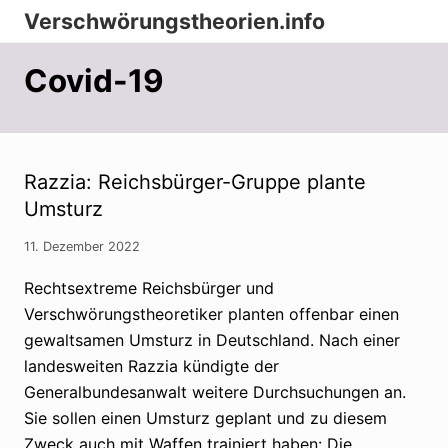
Menu
Zur
Zum
Zur
Verschwörungstheorien.info
Hauptnavigation
Inhalt
Seitenspalte
Beiträge
springen
springen
springen
Covid-19
zu
Merkmalen,
Funktionen
und
Razzia: Reichsbürger-Gruppe plante
Umsturz
Risiken
konspirationistischen
11. Dezember 2022
Denkens
Rechtsextreme Reichsbürger und
Verschwörungstheoretiker planten offenbar einen
gewaltsamen Umsturz in Deutschland. Nach einer
landesweiten Razzia kündigte der
Generalbundesanwalt weitere Durchsuchungen an.
Sie sollen einen Umsturz geplant und zu diesem
Zweck auch mit Waffen trainiert haben: Die