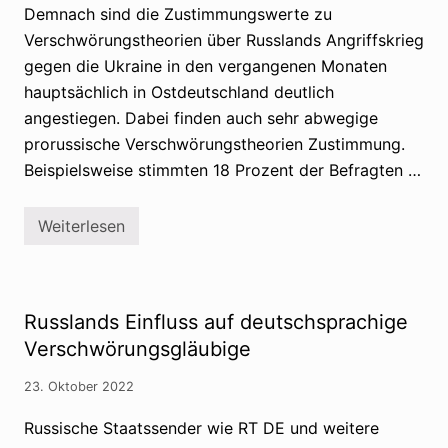
r
Demnach sind die Zustimmungswerte zu
-
G
Verschwörungstheorien über Russlands Angriffskrieg
r
gegen die Ukraine in den vergangenen Monaten
u
p
hauptsächlich in Ostdeutschland deutlich
p
e
angestiegen. Dabei finden auch sehr abwegige
p
prorussische Verschwörungstheorien Zustimmung.
l
a
Beispielsweise stimmten 18 Prozent der Befragten …
n
t
e
Weiterlesen
U
S
m
t
s
e
t
i
u
g
r
e
Russlands Einfluss auf deutschsprachige
z
n
d
Verschwörungsgläubige
e
Z
23. Oktober 2022
u
s
t
Russische Staatssender wie RT DE und weitere
i