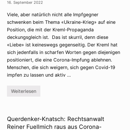
r
16. September 2022
i
u
n
n
f
Viele, aber natürlich nicht alle Impfgegner
g
l
s
schwenken beim Thema «Ukraine-Krieg» auf eine
u
t
s
Position, die mit der Kreml-Propaganda
h
s
e
a
deckungsgleich ist. Das ist skurril, denn diese
o
u
r
«Liebe» ist keineswegs gegenseitig. Der Kreml hat
f
i
d
sich jedenfalls in scharfen Worten gegen diejenigen
e
e
n
positioniert, die eine Corona-Impfung ablehnen.
u
t
Menschen, die sich weigern, sich gegen Covid-19
s
c
impfen zu lassen und aktiv …
h
s
p
Weiterlesen
r
W
a
i
c
s
h
s
i
e
g
n
Querdenker-Knatsch: Rechtsanwalt
e
I
V
m
Reiner Fuellmich raus aus Corona-
e