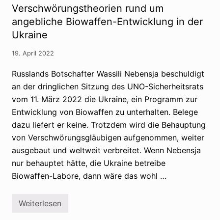
n
s
Verschwörungstheorien rund um
e
e
s
n
-
angebliche Biowaffen-Entwicklung in der
c
g
K
h
e
Ukraine
r
u
g
i
s
e
e
s
19. April 2022
n
g
P
:
o
Russlands Botschafter Wassili Nebensja beschuldigt
V
l
e
i
an der dringlichen Sitzung des UNO-Sicherheitsrats
r
o
s
vom 11. März 2022 die Ukraine, ein Programm zur
-
c
I
Entwicklung von Biowaffen zu unterhalten. Belege
h
m
w
dazu liefert er keine. Trotzdem wird die Behauptung
p
ö
f
r
von Verschwörungsgläubigen aufgenommen, weiter
u
u
n
ausgebaut und weltweit verbreitet. Wenn Nebensja
n
g
g
nur behauptet hätte, die Ukraine betreibe
s
Biowaffen-Labore, dann wäre das wohl …
g
l
ä
u
Weiterlesen
V
b
e
i