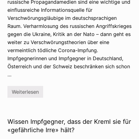
russische Propagandamedien sind eine wichtige und
m
m
einflussreiche Informationsquelle für
u
n
Verschwörungsgläubige im deutschsprachigen
g
Raum. Verharmlosung des russischen Angriffskrieges
f
ü
gegen die Ukraine, Kritik an der Nato – dann geht es
r
weiter zu Verschwörungstheorien über eine
p
r
vermeintlich tödliche Corona-Impfung.
o
r
Impfgegnerinnen und Impfgegner in Deutschland,
u
Österreich und der Schweiz beschränken sich schon
s
s
…
i
s
c
Weiterlesen
h
R
e
u
V
s
e
s
r
l
s
a
Wissen Impfgegner, dass der Kreml sie für
c
n
h
d
«gefährliche Irre» hält?
w
s
ö
E