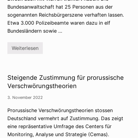
Bundesanwaltschaft hat 25 Personen aus der
sogenannten Reichsbürgerszene verhaften lassen.
Etwa 3.000 Polizeibeamte waren dazu in elf
Bundesländern sowie …
Weiterlesen
R
a
z
z
i
a
Steigende Zustimmung für prorussische
:
R
Verschwörungstheorien
e
i
3. November 2022
c
h
s
Prorussische Verschwörungstheorien stossen
b
Deutschland vermehrt auf Zustimmung. Das zeigt
ü
r
eine repräsentative Umfrage des Centers für
g
e
Monitoring, Analyse und Strategie (Cemas).