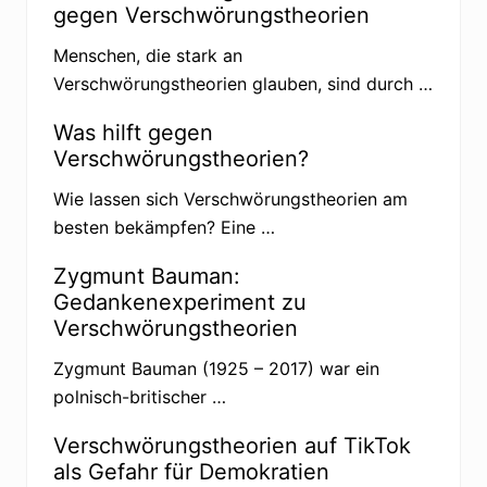
e
u
gegen Verschwörungstheorien
b
s
l
s
Menschen, die stark an
i
l
c
a
Verschwörungstheorien glauben, sind durch …
h
n
e
d
B
Was hilft gegen
i
Verschwörungstheorien?
o
w
a
Wie lassen sich Verschwörungstheorien am
f
besten bekämpfen? Eine …
f
e
n
Zygmunt Bauman:
-
Gedankenexperiment zu
E
n
Verschwörungstheorien
t
w
Zygmunt Bauman (1925 – 2017) war ein
i
c
polnisch-britischer …
k
l
u
Verschwörungstheorien auf TikTok
n
als Gefahr für Demokratien
g