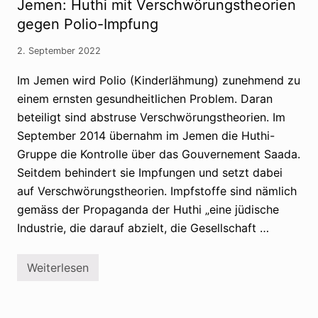
g
Jemen: Huthi mit Verschwörungstheorien
n
e
k
gegen Polio-Impfung
f
e
ä
r
h
2. September 2022
-
r
K
l
n
i
Im Jemen wird Polio (Kinderlähmung) zunehmend zu
a
c
einem ernsten gesundheitlichen Problem. Daran
t
h
s
e
beteiligt sind abstruse Verschwörungstheorien. Im
c
I
h
September 2014 übernahm im Jemen die Huthi-
r
:
r
Gruppe die Kontrolle über das Gouvernement Saada.
R
e
e
»
Seitdem behindert sie Impfungen und setzt dabei
c
h
auf Verschwörungstheorien. Impfstoffe sind nämlich
h
ä
t
l
gemäss der Propaganda der Huthi „eine jüdische
s
t
a
?
Industrie, die darauf abzielt, die Gesellschaft …
n
w
a
Weiterlesen
l
J
t
e
R
m
e
e
i
n