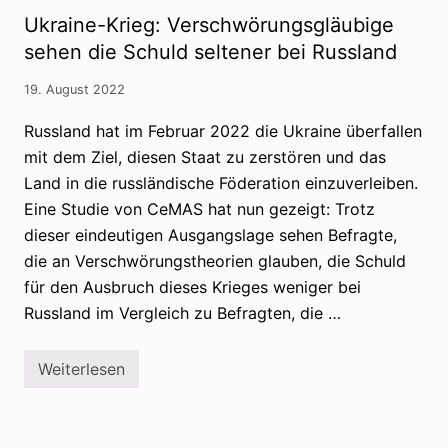
n
:
Ukraine-Krieg: Verschwörungsgläubige
e
H
r
u
sehen die Schuld seltener bei Russland
F
t
u
h
19. August 2022
e
i
l
m
l
i
Russland hat im Februar 2022 die Ukraine überfallen
m
t
mit dem Ziel, diesen Staat zu zerstören und das
i
V
c
e
Land in die russländische Föderation einzuverleiben.
h
r
r
s
Eine Studie von CeMAS hat nun gezeigt: Trotz
a
c
dieser eindeutigen Ausgangslage sehen Befragte,
u
h
s
w
die an Verschwörungstheorien glauben, die Schuld
a
ö
u
für den Ausbruch dieses Krieges weniger bei
r
s
u
Russland im Vergleich zu Befragten, die …
C
n
o
g
r
s
o
t
Weiterlesen
U
n
h
k
a
e
r
-
o
a
A
r
i
u
i