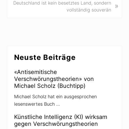
e
N
Deutschland ist kein besetztes Land, sondern
»
r
ä
vollständig souverän
i
c
g
h
e
s
r
t
B
e
Seitenspalte
e
r
Neuste Beiträge
i
B
t
e
r
«Antisemitische
i
a
Verschwörungstheorien» von
t
g
Michael Scholz (Buchtipp)
r
:
a
Michael Scholz hat ein ausgesprochen
g
lesenswertes Buch …
:
Künstliche Intelligenz (KI) wirksam
gegen Verschwörungstheorien