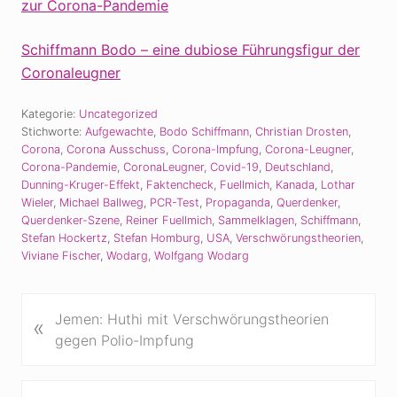
zur Corona-Pandemie
Schiffmann Bodo – eine dubiose Führungsfigur der
Coronaleugner
Kategorie:
Uncategorized
Stichworte:
Aufgewachte
,
Bodo Schiffmann
,
Christian Drosten
,
Corona
,
Corona Ausschuss
,
Corona-Impfung
,
Corona-Leugner
,
Corona-Pandemie
,
CoronaLeugner
,
Covid-19
,
Deutschland
,
Dunning-Kruger-Effekt
,
Faktencheck
,
Fuellmich
,
Kanada
,
Lothar
Wieler
,
Michael Ballweg
,
PCR-Test
,
Propaganda
,
Querdenker
,
Querdenker-Szene
,
Reiner Fuellmich
,
Sammelklagen
,
Schiffmann
,
Stefan Hockertz
,
Stefan Homburg
,
USA
,
Verschwörungstheorien
,
Viviane Fischer
,
Wodarg
,
Wolfgang Wodarg
V
Jemen: Huthi mit Verschwörungstheorien
«
o
gegen Polio-Impfung
r
h