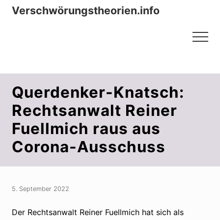
Menu
Zum
Zur
Verschwörungstheorien.info
Inhalt
Seitenspalte
Beiträge zu Merkmalen, Funktionen
springen
springen
Menu
und Risiken konspirationistischen
Denkens
Querdenker-Knatsch:
Rechtsanwalt Reiner
Fuellmich raus aus
Corona-Ausschuss
5. September 2022
Der Rechtsanwalt Reiner Fuellmich hat sich als