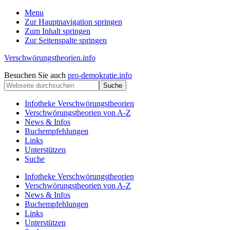
Menu
Zur Hauptnavigation springen
Zum Inhalt springen
Zur Seitenspalte springen
Verschwörungstheorien.info
Beiträge
Kopfzeile
Besuchen Sie auch
pro-demokratie.info
zu
Webseite
rechts
Merkmalen,
durchsuchen
Funktionen
Infotheke Verschwörungstheorien
und
Verschwörungstheorien von A-Z
Risiken
News & Infos
konspirationistischen
Buchempfehlungen
Denkens
Links
Unterstützen
Suche
Infotheke Verschwörungstheorien
Verschwörungstheorien von A-Z
News & Infos
Buchempfehlungen
Links
Unterstützen