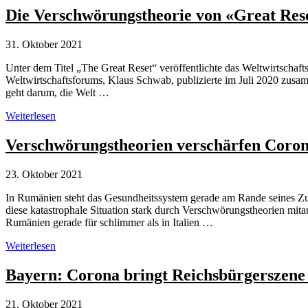
Great
Die Verschwörungstheorie von «Great Res
Reset”
–
31. Oktober 2021
was
steht
Unter dem Titel „The Great Reset“ veröffentlichte das Weltwirtscha
eigentlich
Weltwirtschaftsforums, Klaus Schwab, publizierte im Juli 2020 zusa
im
geht darum, die Welt …
Buch
von
Die
Weiterlesen
Kurt
Verschwörungstheorie
Schwab?
von
Verschwörungstheorien verschärfen Coron
«Great
Reset»
23. Oktober 2021
und
ihre
In Rumänien steht das Gesundheitssystem gerade am Rande seines Z
Widersprüche
diese katastrophale Situation stark durch Verschwörungstheorien mitau
Rumänien gerade für schlimmer als in Italien …
Verschwörungstheorien
Weiterlesen
verschärfen
Coronakrise
Bayern: Corona bringt Reichsbürgerszene
in
Rumänien
21. Oktober 2021