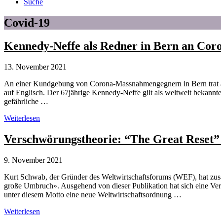
Suche
Covid-19
Kennedy-Neffe als Redner in Bern an Cor
13. November 2021
An einer Kundgebung von Corona-Massnahmengegnern in Bern trat als 
auf Englisch. Der 67jährige Kennedy-Neffe gilt als weltweit bekannte
gefährliche …
Kennedy-
Weiterlesen
Neffe
als
Verschwörungstheorie: “The Great Reset” 
Redner
in
9. November 2021
Bern
an
Kurt Schwab, der Gründer des Weltwirtschaftsforums (WEF), hat zu
Corona-
große Umbruch». Ausgehend von dieser Publikation hat sich eine Ver
Demonstration
unter diesem Motto eine neue Weltwirtschaftsordnung …
Verschwörungstheorie:
Weiterlesen
“The