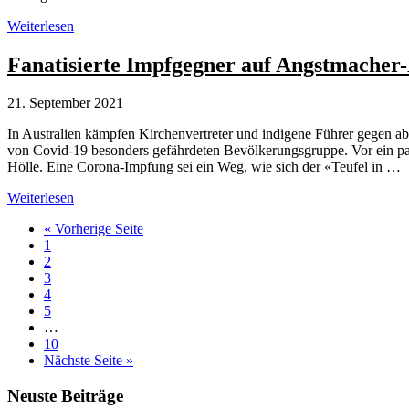
Tödliche
Weiterlesen
Verschwörungstheorien:
Impfgegnerin
Fanatisierte Impfgegner auf Angstmacher-
stirbt
an
21. September 2021
Corona
In Australien kämpfen Kirchenvertreter und indigene Führer gegen a
von Covid-19 besonders gefährdeten Bevölkerungsgruppe. Vor ein paar 
Hölle. Eine Corona-Impfung sei ein Weg, wie sich der «Teufel in …
Fanatisierte
Weiterlesen
Impfgegner
aufrufen
« Vorherige Seite
auf
Seite
1
Angstmacher-
Seite
2
Mission
Seite
3
bei
Seite
4
Aborigines
Seite
5
Weggelassene
…
Zwischenseiten
Seite
10
aufrufen
Nächste Seite
»
Seitenspalte
Neuste Beiträge