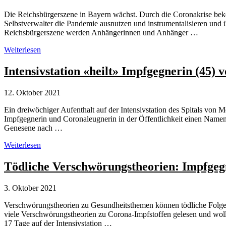
Die Reichsbürgerszene in Bayern wächst. Durch die Coronakrise bek
Selbstverwalter die Pandemie ausnutzen und instrumentalisieren und ü
Reichsbürgerszene werden Anhängerinnen und Anhänger …
Bayern:
Weiterlesen
Corona
bringt
Intensivstation «heilt» Impfgegnerin (45)
Reichsbürgerszene
mehr
12. Oktober 2021
Zulauf.
Ein dreiwöchiger Aufenthalt auf der Intensivstation des Spitals von Me
Impfgegnerin und Coronaleugnerin in der Öffentlichkeit einen Namen 
Genesene nach …
Intensivstation
Weiterlesen
«heilt»
Impfgegnerin
Tödliche Verschwörungstheorien: Impfgegn
(45)
von
3. Oktober 2021
Verschwörungstheorien
Verschwörungstheorien zu Gesundheitsthemen können tödliche Folgen
viele Verschwörungstheorien zu Corona-Impfstoffen gelesen und wollt
17 Tage auf der Intensivstation …