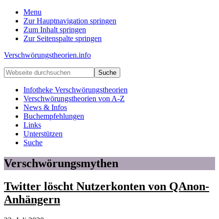
Menu
Zur Hauptnavigation springen
Zum Inhalt springen
Zur Seitenspalte springen
Verschwörungstheorien.info
Beiträge
Webseite
zu
durchsuchen
Merkmalen,
Infotheke Verschwörungstheorien
Funktionen
Verschwörungstheorien von A-Z
und
News & Infos
Risiken
Buchempfehlungen
konspirationistischen
Links
Denkens
Unterstützen
Suche
Verschwörungsmythen
Twitter löscht Nutzerkonten von QAnon-
Anhängern