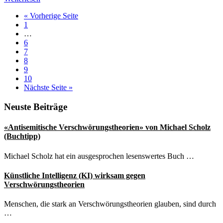
von
aufrufen
« Vorherige Seite
Verschwörungsgläubigen
Seite
1
Weggelassene
…
Zwischenseiten
Seite
6
Seite
7
Seite
8
Seite
9
Seite
10
aufrufen
Nächste Seite
»
Seitenspalte
Neuste Beiträge
«Antisemitische Verschwörungstheorien» von Michael Scholz
(Buchtipp)
Michael Scholz hat ein ausgesprochen lesenswertes Buch …
Künstliche Intelligenz (KI) wirksam gegen
Verschwörungstheorien
Menschen, die stark an Verschwörungstheorien glauben, sind durch
…