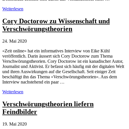
Fakten
Weiterlesen
statt
Verschwörungstheorien
Cory Doctorow zu Wissenschaft und
Verschwörungstheorien
24. Mai 2020
«Zeit online» hat ein informatives Interview von Eike Kühl
veröffentlich. Darin äussert sich Cory Doctorow zum Thema
Verschwörungstheorien. Cory Doctorow ist ein kanadischer Autor,
Journalist und Aktivist. Er befasst sich häufig mit der digitalen Welt
und ihren Auswirkungen auf die Gesellschaft. Seit einiger Zeit
beschäftigt ihn das Thema «Verschwörungstheorien». Aus dem
Interview nachstehend ein paar …
Cory
Weiterlesen
Doctorow
zu
Verschwörungstheorien liefern
Wissenschaft
Feindbilder
und
Verschwörungstheorien
19. Mai 2020