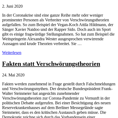
Hildmann
2. Juni 2020
In der Coronakrise sind eine ganze Reihe mehr oder weniger
prominenter Personen als Verbreiter von Verschwörungstheorien
aufgefallen. So zum Beispiel der Vegan-Koch Attila Hildmann, der
Sänger Xavier Naidoo und der Rapper Sido. Doch auch im Sport
gibt es einige fragwürdige Stellungnahmen. So hat zum Beispiel die
Weitspringerin Alexandra Wester ausgesprochen verwirrende
Aussagen und krude Theorien verbreitet. Sie …
Coronakrise:
Weiterlesen
Verschwörungstheorien
im
Fakten statt Verschwörungstheorien
Sport
24. Mai 2020
Fakten werden zunehmend in Frage gestellt durch Falschmeldungen
und Verschwörungsmythen. Der deutsche Bun­despräsident Frank-
Walter Steinmeier hat angesichts zunehmender
Verschwörungstheorien zur Corona-Pandemie zu Vernunft in der
politischen Debatte aufgerufen. Bei einer Besichtigung des neu­en
Reservekrankenhauses auf dem Berliner Messegelände sagte
Steinmeier, dass es den kritischen Austausch geben müsse. Die
Demokratie zeichne sich durch das Vorhandensein einer …