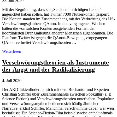
22. Juli 2020
Mit der Begründung, dass sie „Schäden im richtigen Leben“
angerichtet haben sollen, hat Twitter 7000 Nutzerkonten gesperrt.
Die Konten standen im Zusammenhang mit der Verbreitung des US-
Verschwörungsglaubens QAnon. In den vergangenen Wochen
hätten die von solchen Konten ausgehenden Formen der
koordinierten Drangsalierung anderer Menschen zugenommen. Die
Plattform Twitter ist gegen die QAnon-Bewegung vorgegangen.
QAnon verbreitet Verschwörungstheorien …
Twitter
Weiterlesen
löscht
Nutzerkonten
Verschwörungstheorien als Instrumente
von
der Angst und der Radikalisierung
QAnon-
Anhängern
4. Juli 2020
Der ARD-faktenfinder hat sich mit dem Buchautor und Experten
Christian Schiffer über Zusammenhänge zwischen Popkultur (z. B.
Science Fiction) und Verschwörungstheorien unterhalten. Popkultur
und Verschwörungsmythen bedienen sich häufig ähnlicher
Narrative, erklärt Schiffer. Manchmal verschwimme dabei, wer wen
beeinflusst. Ein Science-Fiction-Film beispielsweise enthält oftmals