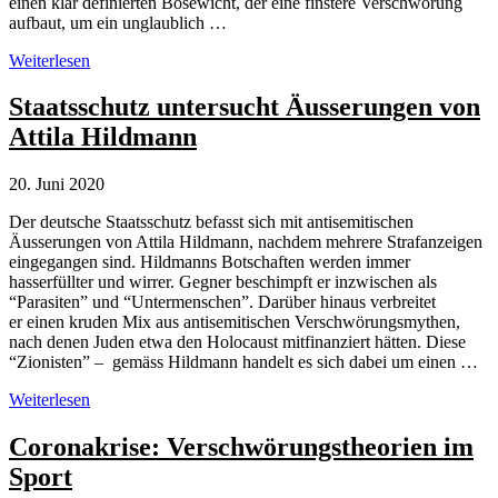
einen klar definierten Bösewicht, der eine finstere Verschwörung
aufbaut, um ein unglaublich …
Verschwörungstheorien
Weiterlesen
als
Instrumente
Staatsschutz untersucht Äusserungen von
der
Attila Hildmann
Angst
und
der
20. Juni 2020
Radikalisierung
Der deutsche Staatsschutz befasst sich mit antisemitischen
Äusserungen von Attila Hildmann, nachdem mehrere Strafanzeigen
eingegangen sind. Hildmanns Botschaften werden immer
hasserfüllter und wirrer. Gegner beschimpft er inzwischen als
“Parasiten” und “Untermenschen”. Darüber hinaus verbreitet
er einen kruden Mix aus antisemitischen Verschwörungsmythen,
nach denen Juden etwa den Holocaust mitfinanziert hätten. Diese
“Zionisten” – gemäss Hildmann handelt es sich dabei um einen …
Staatsschutz
Weiterlesen
untersucht
Äusserungen
Coronakrise: Verschwörungstheorien im
von
Sport
Attila