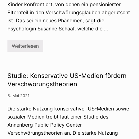
Kinder konfrontiert, von denen ein pensionierter
i
n
Elternteil in den Verschwörungsglauben abgerutscht
t
e
ist. Das sei ein neues Phänomen, sagt die
r
Psychologin Susanne Schaaf, welche die …
f
r
a
g
Weiterlesen
G
e
r
n
o
f
s
a
s
s
e
t
Studie: Konservative US-Medien fördern
l
a
t
Verschwörungstheorien
l
e
l
r
e
5. Mai 2021
n
s
v
,
e
Die starke Nutzung konservativer US-Medien sowie
n
r
u
sozialer Medien treibt laut einer Studie des
s
r
t
n
Annenberg Public Policy Center
r
i
i
Verschwörungstheorien an. Die starke Nutzung
c
c
h