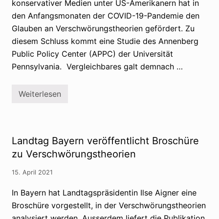
konservativer Medien unter US-Amerikanern hat in
k
t
t
s
den Anfangsmonaten der COVID-19-Pandemie den
i
i
Glauben an Verschwörungstheorien gefördert. Zu
m
c
N
h
diesem Schluss kommt eine Studie des Annenberg
e
s
t
Public Policy Center (APPC) der Universität
e
z
l
Pennsylvania. Vergleichbares galt demnach …
v
b
o
e
n
r
V
Weiterlesen
S
e
t
r
u
s
d
c
i
h
e
w
Landtag Bayern veröffentlicht Broschüre
:
ö
K
zu Verschwörungstheorien
r
o
u
n
n
15. April 2021
s
g
e
s
r
In Bayern hat Landtagspräsidentin Ilse Aigner eine
t
v
h
Broschüre vorgestellt, in der Verschwörungstheorien
a
e
t
o
analysiert werden. Ausserdem liefert die Publikation