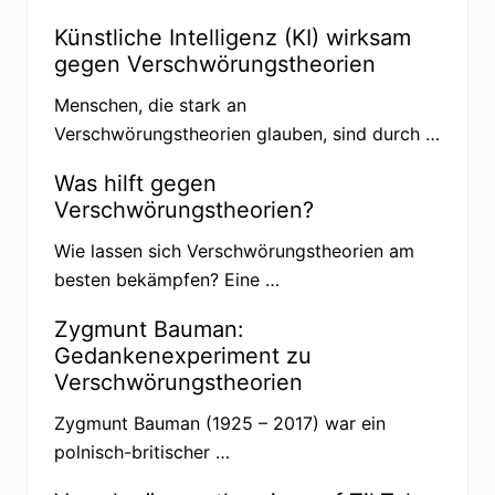
g
s
Künstliche Intelligenz (KI) wirksam
t
h
gegen Verschwörungstheorien
e
o
Menschen, die stark an
r
i
Verschwörungstheorien glauben, sind durch …
e
n
Was hilft gegen
Verschwörungstheorien?
Wie lassen sich Verschwörungstheorien am
besten bekämpfen? Eine …
Zygmunt Bauman:
Gedankenexperiment zu
Verschwörungstheorien
Zygmunt Bauman (1925 – 2017) war ein
polnisch-britischer …