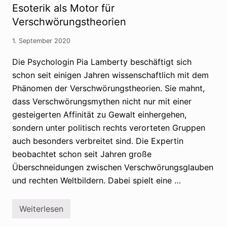
a
Esoterik als Motor für
r
l
i
s
Verschwörungstheorien
e
E
n
r
a
1. September 2020
s
u
a
s
t
Die Psychologin Pia Lamberty beschäftigt sich
I
z
n
schon seit einigen Jahren wissenschaftlich mit dem
r
t
e
Phänomen der Verschwörungstheorien. Sie mahnt,
e
l
r
i
dass Verschwörungsmythen nicht nur mit einer
v
g
i
gesteigerten Affinität zu Gewalt einhergehen,
i
e
o
sondern unter politisch rechts verorteten Gruppen
w
n
m
auch besonders verbreitet sind. Die Expertin
i
t
beobachtet schon seit Jahren große
d
Überschneidungen zwischen Verschwörungsglauben
e
r
und rechten Weltbildern. Dabei spielt eine …
P
s
y
Weiterlesen
c
E
h
s
o