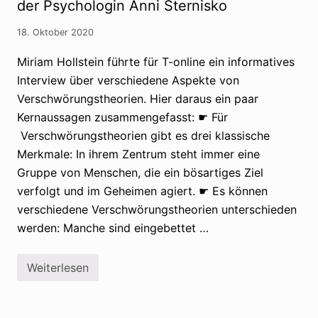
der Psychologin Anni Sternisko
V
t
e
d
r
a
18. Oktober 2020
s
s
c
P
h
Miriam Hollstein führte für T-online ein informatives
o
w
t
Interview über verschiedene Aspekte von
ö
e
r
n
Verschwörungstheorien. Hier daraus ein paar
u
z
Kernaussagen zusammengefasst: ☛ Für
n
i
g
a
Verschwörungstheorien gibt es drei klassische
s
l
t
a
Merkmale: In ihrem Zentrum steht immer eine
h
n
Gruppe von Menschen, die ein bösartiges Ziel
e
H
o
a
verfolgt und im Geheimen agiert. ☛ Es können
r
s
i
verschiedene Verschwörungstheorien unterschieden
s
e
i
werden: Manche sind eingebettet …
n
n
V
e
r
Weiterlesen
E
s
r
c
k
h
e
w
n