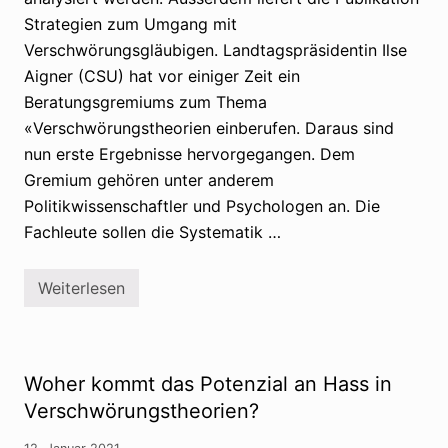
i
r
v
Strategien zum Umgang mit
i
e
e
Verschwörungsgläubigen. Landtagspräsidentin Ilse
U
n
S
Aigner (CSU) hat vor einiger Zeit ein
-
Beratungsgremiums zum Thema
M
e
«Verschwörungstheorien einberufen. Daraus sind
d
i
nun erste Ergebnisse hervorgegangen. Dem
e
Gremium gehören unter anderem
n
f
Politikwissenschaftler und Psychologen an. Die
ö
r
Fachleute sollen die Systematik …
d
e
r
Weiterlesen
n
L
V
a
e
n
r
d
s
t
c
a
Woher kommt das Potenzial an Hass in
h
g
w
B
Verschwörungstheorien?
ö
a
r
y