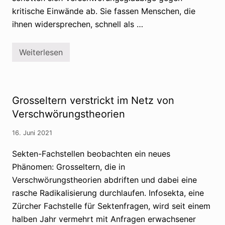
kritische Einwände ab. Sie fassen Menschen, die
ihnen widersprechen, schnell als …
Weiterlesen
V
e
r
s
c
h
Grosseltern verstrickt im Netz von
w
ö
Verschwörungstheorien
r
u
16. Juni 2021
n
g
s
Sekten-Fachstellen beobachten ein neues
g
Phänomen: Grosseltern, die in
l
ä
Verschwörungstheorien abdriften und dabei eine
u
b
rasche Radikalisierung durchlaufen. Infosekta, eine
i
Zürcher Fachstelle für Sektenfragen, wird seit einem
g
e
halben Jahr vermehrt mit Anfragen erwachsener
h