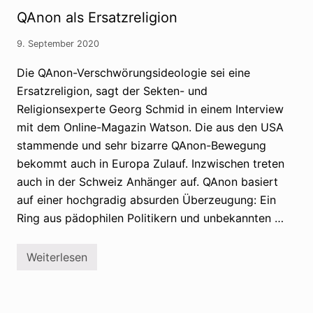
ö
n
QAnon als Ersatzreligion
r
t
u
n
n
i
9. September 2020
g
s
s
s
Die QAnon-Verschwörungsideologie sei eine
t
e
h
ü
Ersatzreligion, sagt der Sekten- und
e
b
o
Religionsexperte Georg Schmid in einem Interview
e
r
r
mit dem Online-Magazin Watson. Die aus den USA
i
V
e
e
stammende und sehr bizarre QAnon-Bewegung
n
r
?
bekommt auch in Europa Zulauf. Inzwischen treten
s
c
auch in der Schweiz Anhänger auf. QAnon basiert
h
auf einer hochgradig absurden Überzeugung: Ein
w
ö
Ring aus pädophilen Politikern und unbekannten …
r
u
n
g
Weiterlesen
Q
s
A
t
n
h
o
e
n
o