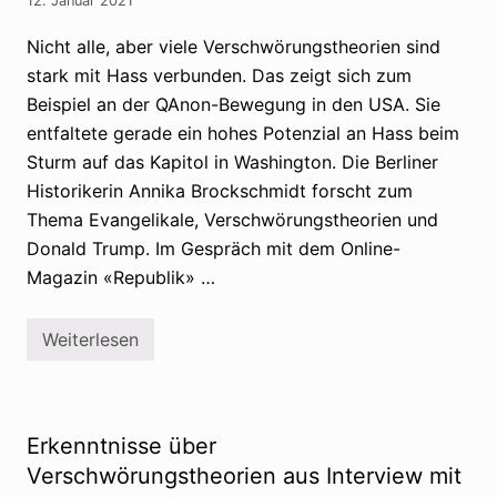
12. Januar 2021
u
e
n
r
g
n
Nicht alle, aber viele Verschwörungstheorien sind
s
v
stark mit Hass verbunden. Das zeigt sich zum
t
e
h
r
Beispiel an der QAnon-Bewegung in den USA. Sie
e
ö
o
f
entfaltete gerade ein hohes Potenzial an Hass beim
r
f
Sturm auf das Kapitol in Washington. Die Berliner
i
e
e
n
Historikerin Annika Brockschmidt forscht zum
n
t
Thema Evangelikale, Verschwörungs­theorien und
l
i
Donald Trump. Im Gespräch mit dem Online-
c
h
Magazin «Republik» …
t
B
r
Weiterlesen
o
W
s
o
c
h
h
e
ü
r
r
k
Erkenntnisse über
e
o
z
m
Verschwörungstheorien aus Interview mit
u
m