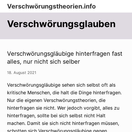
Menu
Zur
Zum
Zur
Verschwörungstheorien.info
Hauptnavigation
Inhalt
Seitenspalte
Beiträge
springen
springen
springen
Verschwörungsglauben
zu
Merkmalen,
Funktionen
und
Verschwörungsgläubige hinterfragen fast
alles, nur nicht sich selber
Risiken
konspirationistischen
18. August 2021
Denkens
Verschwörungsgläubige sehen sich selbst oft als
kritische Menschen, die halt die Dinge hinterfragen.
Nur die eigenen Verschwörungstheorien, die
hinterfragen sie nicht. Wer jedoch vorgibt, alles zu
hinterfragen, sollte bei sich selbst nicht Halt
machen. Damit sie sich nicht hinterfragen müssen,
schotten sich Verschwörungsgläubige gegen