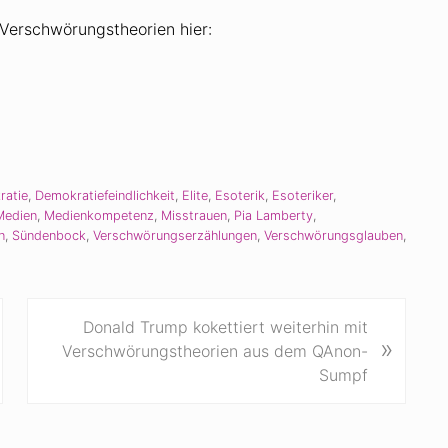
erschwörungstheorien hier:
ratie
,
Demokratiefeindlichkeit
,
Elite
,
Esoterik
,
Esoteriker
,
Medien
,
Medienkompetenz
,
Misstrauen
,
Pia Lamberty
,
n
,
Sündenbock
,
Verschwörungserzählungen
,
Verschwörungsglauben
,
N
Donald Trump kokettiert weiterhin mit
»
ä
Verschwörungstheorien aus dem QAnon-
c
Sumpf
h
s
t