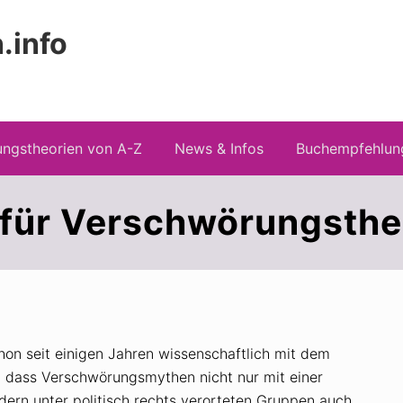
.info
Kopfz
 Risiken konspirationistischen Denkens
recht
ngstheorien von A-Z
News & Infos
Buchempfehlun
r für Verschwörungsthe
hon seit einigen Jahren wissenschaftlich mit dem
 dass Verschwörungsmythen nicht nur mit einer
dern unter politisch rechts verorteten Gruppen auch