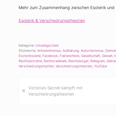
Mehr zum Zusammenhang zwischen Esoterik und V
Esoterik & Verschwörungstheorien
Kategorie:
Uncategorized
Stichworte:
Antisemitismus
,
Aufklärung
,
Autoritarismus
,
Demok
Esoterikszene
,
Facebook
,
Faktencheck
,
Gesellschaft
,
Gewalt
,
Rechtsextreme
,
Rechtsradikale
,
Reichsbürger
,
Relegram
,
Sekte
Verschwörungsmythen
,
Verschwörungstheorien
,
YouTube
V
Victoria’s Secret kämpft mit
«
o
Verschwörungstheorien
r
h
e
r