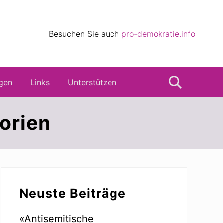
eile
Besuchen Sie auch
pro-demokratie.info
s
gen
Links
Unterstützen
Suche
orien
Seitenspalte
Neuste Beiträge
«Antisemitische