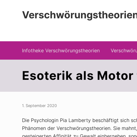
Zur
Zum
Zur
Hauptnavigation
Inhalt
Seitenspalte
Verschwörungstheorien
springen
springen
springen
Beiträge zu Merkmalen, Funktionen und
Infotheke Verschwörungstheorien
Verschwöru
Esoterik als Moto
1. September 2020
Die Psychologin Pia Lamberty beschäftigt sich sc
Phänomen der Verschwörungstheorien. Sie mahnt,
gesteigerten Affinität zu Gewalt einhergehen, son