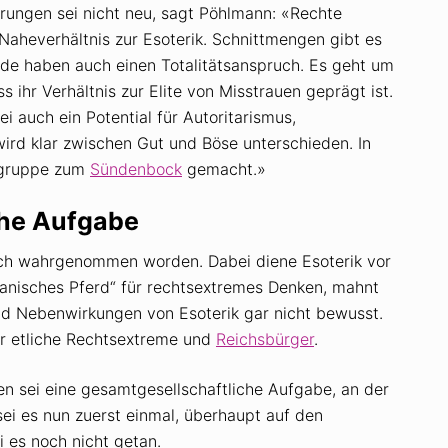
rungen sei nicht neu, sagt Pöhlmann: «Rechte
aheverhältnis zur Esoterik. Schnittmengen gibt es
ide haben auch einen Totalitätsanspruch. Es geht um
 ihr Verhältnis zur Elite von Misstrauen geprägt ist.
i auch ein Potential für Autoritarismus,
wird klar zwischen Gut und Böse unterschieden. In
engruppe zum
Sündenbock
gemacht.»
che Aufgabe
tisch wahrgenommen worden. Dabei diene Esoterik vor
ojanisches Pferd“ für rechtsextremes Denken, mahnt
nd Nebenwirkungen von Esoterik gar nicht bewusst.
er etliche Rechtsextreme und
Reichsbürger
.
en sei eine gesamtgesellschaftliche Aufgabe, an der
sei es nun zuerst einmal, überhaupt auf den
 es noch nicht getan.