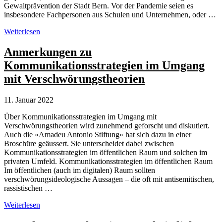
Gewaltprävention der Stadt Bern. Vor der Pandemie seien es
insbesondere Fachpersonen aus Schulen und Unternehmen, oder …
Extremismus-
Weiterlesen
Fachstellen:
Viel
Anmerkungen zu
Arbeit
Kommunikationsstrategien im Umgang
mit
Corona-
mit Verschwörungstheorien
Verschwörungstheorien
11. Januar 2022
Über Kommunikationsstrategien im Umgang mit
Verschwörungstheorien wird zunehmend geforscht und diskutiert.
Auch die «Amadeu Antonio Stiftung» hat sich dazu in einer
Broschüre geäussert. Sie unterscheidet dabei zwischen
Kommunikationsstrategien im öffentlichen Raum und solchen im
privaten Umfeld. Kommunikationsstrategien im öffentlichen Raum
Im öffentlichen (auch im digitalen) Raum sollten
verschwörungsideologische Aussagen – die oft mit antisemitischen,
rassistischen …
Anmerkungen
Weiterlesen
zu