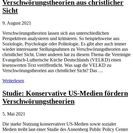
Kommunikationsstrategien
Verschwörungstheorien aus christlicher
im
Sicht
Umgang
mit
Verschwörungstheorien
9. August 2021
Verschwörungstheorien lassen sich aus unterschiedlichen
Perspektiven analysieren und kritisieren. So beispielsweise aus
Soziologie, Psychologie oder Politologie. Es gibt aber auch immer
wieder interessante Stellungnahmen zu Verschwörungstheorien aus
christlicher Sicht. Unter anderen hat zu diesem Thema die Vereinigte
Evangelisch-Lutherische Kirche Deutschlands (VELKD) einen
lesenswerten Text veröffentlicht. Was sagt die VELKD zu
Verschwörungstheorien aus christlicher Sicht? Das …
Verschwörungstheorien
Weiterlesen
aus
christlicher
Studie: Konservative US-Medien fördern
Sicht
Verschwörungstheorien
5. Mai 2021
Die starke Nutzung konservativer US-Medien sowie sozialer
Medien treibt laut einer Studie des Annenberg Public Policy Center