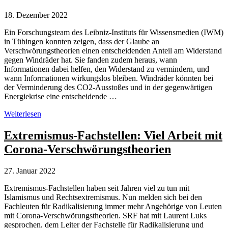
18. Dezember 2022
Ein Forschungsteam des Leibniz-Instituts für Wissensmedien (IWM)
in Tübingen konnten zeigen, dass der Glaube an
Verschwörungstheorien einen entscheidenden Anteil am Widerstand
gegen Windräder hat. Sie fanden zudem heraus, wann
Informationen dabei helfen, den Widerstand zu vermindern, und
wann Informationen wirkungslos bleiben. Windräder könnten bei
der Verminderung des CO2-Ausstoßes und in der gegenwärtigen
Energiekrise eine entscheidende …
Glaube
Weiterlesen
an
Verschwörungstheorien
Extremismus-Fachstellen: Viel Arbeit mit
und
Corona-Verschwörungstheorien
Widerstand
gegen
Windräder
27. Januar 2022
hängen
zusammen
Extremismus-Fachstellen haben seit Jahren viel zu tun mit
Islamismus und Rechtsextremismus. Nun melden sich bei den
Fachleuten für Radikalisierung immer mehr Angehörige von Leuten
mit Corona-Verschwörungstheorien. SRF hat mit Laurent Luks
gesprochen, dem Leiter der Fachstelle für Radikalisierung und