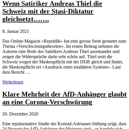
Glaubwürdigkeit
Wenn Satiriker Andreas Thiel die
von
Schweiz mit der Stasi-Diktatur
Institutionen
gleichsetzt…….
8. Januar 2021
Das Online-Magazin «Republik» hat eine grosse Serie gestartet zum
Thema «Verschwörungstheorien». Im ersten Beitrag nehmen die
Autoren eine Rede des Satirikers Andreas Thiel auseinander und
zeigen die Widersprüche darin sehr schön auf. Thiel setzt die
Schweiz wegen der Maskenpflicht mit der DDR gleich und findet,
die Maskenpflicht sei «Ausdruck eines totalitären Systems». Laut
dem Bericht …
Wenn
Weiterlesen
Satiriker
Andreas
Klare Mehrheit der AfD-Anhänger glaubt
Thiel
an eine Corona-Verschwörung
die
Schweiz
mit
20. Dezember 2020
der
Stasi-
Eine repräsentative Studie der Konrad-Adenauer-Stiftung zeigt, dass
Diktatur
24 Prozent der AfD-Anhänger der Meinung sind, „es handele sich