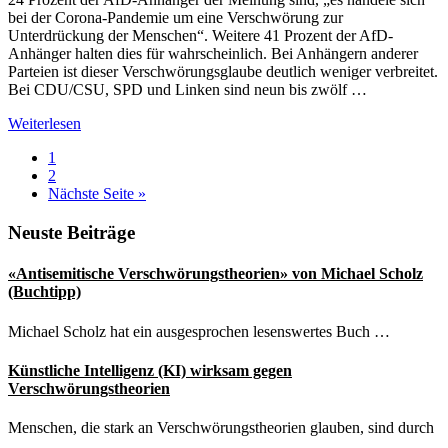
gleichsetzt…….
bei der Corona-Pandemie um eine Verschwörung zur
Unterdrückung der Menschen“. Weitere 41 Prozent der AfD-
Anhänger halten dies für wahrscheinlich. Bei Anhängern anderer
Parteien ist dieser Verschwörungsglaube deutlich weniger verbreitet.
Bei CDU/CSU, SPD und Linken sind neun bis zwölf …
Klare
Weiterlesen
Mehrheit
Seite
1
der
Seite
2
AfD-
aufrufen
Nächste Seite
»
Anhänger
glaubt
Seitenspalte
Neuste Beiträge
an
eine
Corona-
«Antisemitische Verschwörungstheorien» von Michael Scholz
Verschwörung
(Buchtipp)
Michael Scholz hat ein ausgesprochen lesenswertes Buch …
Künstliche Intelligenz (KI) wirksam gegen
Verschwörungstheorien
Menschen, die stark an Verschwörungstheorien glauben, sind durch
…