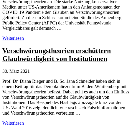
Verschwörungstheorien an. Die starke Nutzung konservativer
Medien unter US-Amerikanern hat in den Anfangsmonaten der
COVID-19-Pandemie den Glauben an Verschwörungstheorien
gefördert. Zu diesem Schluss kommt eine Studie des Annenberg
Public Policy Center (APPC) der Universität Pennsylvania.
Vergleichbares galt demnach …
Studie:
Weiterlesen
Konservative
US-
Verschwörungstheorien erschüttern
Medien
Glaubwürdigkeit von Institutionen
fördern
Verschwörungstheorien
30. März 2021
Prof. Dr. Diana Rieger und B. Sc. Jana Schneider haben sich in
einem Beitrag für das Demokratiezentrum Baden-Württemberg mit
Verschwörungstheorien befasst. Dabei geht es auch um den Einfluss
von Verschwörungstheorien auf die Glaubwürdigkeit von
Institutionen. Das Beispiel des Hashtags #pizzagate kurz vor der
US- Wahl 2016 zeigt deutlich, wie rasch sich Falschinformationen
und Verschwörungstheorien verbreiten …
Verschwörungstheorien
Weiterlesen
erschüttern