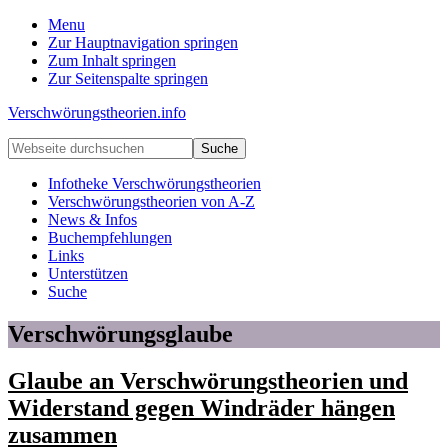
Menu
Zur Hauptnavigation springen
Zum Inhalt springen
Zur Seitenspalte springen
Verschwörungstheorien.info
Beiträge
Webseite
zu
durchsuchen
Merkmalen,
Infotheke Verschwörungstheorien
Funktionen
Verschwörungstheorien von A-Z
und
News & Infos
Risiken
Buchempfehlungen
konspirationistischen
Links
Denkens
Unterstützen
Suche
Verschwörungsglaube
Glaube an Verschwörungstheorien und
Widerstand gegen Windräder hängen
zusammen