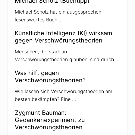
Michael Scholz (Buchtipp)
r
:
a
Michael Scholz hat ein ausgesprochen
g
lesenswertes Buch …
:
Künstliche Intelligenz (KI) wirksam
gegen Verschwörungstheorien
Menschen, die stark an
Verschwörungstheorien glauben, sind durch …
Was hilft gegen
Verschwörungstheorien?
Wie lassen sich Verschwörungstheorien am
besten bekämpfen? Eine …
Zygmunt Bauman:
Gedankenexperiment zu
Verschwörungstheorien