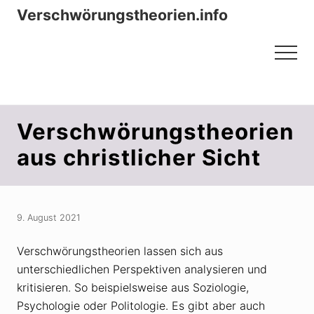
Menu
Zum
Zur
Verschwörungstheorien.info
Inhalt
Seitenspalte
Beiträge zu Merkmalen, Funktionen
springen
springen
Menu
und Risiken konspirationistischen
Denkens
Verschwörungstheorien
aus christlicher Sicht
9. August 2021
Verschwörungstheorien lassen sich aus
unterschiedlichen Perspektiven analysieren und
kritisieren. So beispielsweise aus Soziologie,
Psychologie oder Politologie. Es gibt aber auch