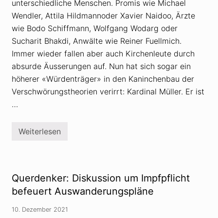
unterschiedliche Menschen. Promis wie Michael
e
:
Wendler, Attila Hildmannoder Xavier Naidoo, Ärzte
W
a
wie Bodo Schiffmann, Wolfgang Wodarg oder
s
Sucharit Bhakdi, Anwälte wie Reiner Fuellmich.
u
n
Immer wieder fallen aber auch Kirchenleute durch
t
absurde Äusserungen auf. Nun hat sich sogar ein
e
r
höherer «Würdenträger» in den Kaninchenbau der
s
c
Verschwörungstheorien verirrt: Kardinal Müller. Er ist
h
…
e
i
d
e
Weiterlesen
K
t
a
W
r
i
d
s
i
s
n
e
Querdenker: Diskussion um Impfpflicht
a
n
l
befeuert Auswanderungspläne
s
M
c
ü
h
10. Dezember 2021
l
a