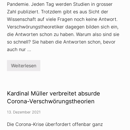
Pandemie. Jeden Tag werden Studien in grosser
Zahl publiziert. Trotzdem gibt es aus Sicht der
Wissenschaft auf viele Fragen noch keine Antwort.
Verschwörungstheoretiker dagegen bilden sich ein,
die Antworten schon zu haben. Warum also sind sie
so schnell? Sie haben die Antworten schon, bevor
auch nur …
Weiterlesen
C
o
r
o
n
a
Kardinal Müller verbreitet absurde
-
P
Corona-Verschwörungstheorien
a
n
13. Dezember 2021
d
e
m
Die Corona-Krise überfordert offenbar ganz
i