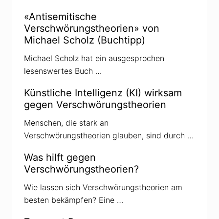
n
E
x
«Antisemitische
p
Verschwörungstheorien» von
e
r
Michael Scholz (Buchtipp)
t
e
Michael Scholz hat ein ausgesprochen
n
»
lesenswertes Buch …
d
e
Künstliche Intelligenz (KI) wirksam
r
«
gegen Verschwörungstheorien
Q
u
Menschen, die stark an
e
r
Verschwörungstheorien glauben, sind durch …
d
e
n
Was hilft gegen
k
Verschwörungstheorien?
e
r
»
Wie lassen sich Verschwörungstheorien am
besten bekämpfen? Eine …