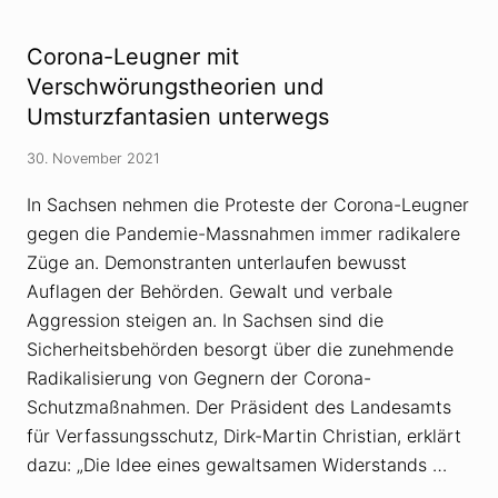
o
i
r
n
e
C
Corona-Leugner mit
t
o
i
r
Verschwörungstheorien und
k
o
e
Umsturzfantasien unterwegs
n
r
a
:
-
30. November 2021
I
V
m
e
S
In Sachsen nehmen die Proteste der Corona-Leugner
r
a
s
a
gegen die Pandemie-Massnahmen immer radikalere
c
r
h
Züge an. Demonstranten unterlaufen bewusst
l
w
a
Auflagen der Behörden. Gewalt und verbale
ö
n
r
Aggression steigen an. In Sachsen sind die
d
u
a
n
Sicherheitsbehörden besorgt über die zunehmende
m
g
t
Radikalisierung von Gegnern der Corona-
s
i
t
Schutzmaßnahmen. Der Präsident des Landesamts
e
h
f
für Verfassungsschutz, Dirk-Martin Christian, erklärt
e
s
o
t
dazu: „Die Idee eines gewaltsamen Widerstands …
r
e
i