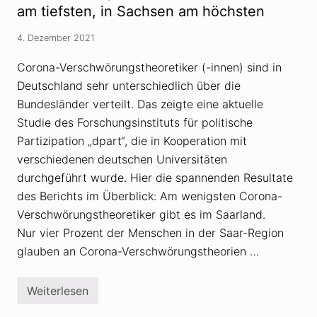
e
e
i
am tiefsten, in Sachsen am höchsten
r
r
k
:
s
e
D
c
4. Dezember 2021
r
i
h
n
s
w
?
Corona-Verschwörungstheoretiker (-innen) sind in
k
ö
u
r
Deutschland sehr unterschiedlich über die
s
u
s
Bundesländer verteilt. Das zeigte eine aktuelle
n
i
g
Studie des Forschungsinstituts für politische
o
s
n
t
Partizipation „dpart“, die in Kooperation mit
u
h
m
verschiedenen deutschen Universitäten
e
I
o
durchgeführt wurde. Hier die spannenden Resultate
m
r
p
i
des Berichts im Überblick: Am wenigsten Corona-
f
e
Verschwörungstheoretiker gibt es im Saarland.
p
n
f
Nur vier Prozent der Menschen in der Saar-Region
l
i
glauben an Corona-Verschwörungstheorien …
c
h
t
Weiterlesen
b
Z
e
a