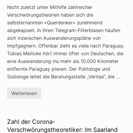
l
f
e
Nicht zuletzt unter Mithilfe zahlreicher
t
r
l
Verschwörungstheorien haben sich die
v
e
e
r
selbsternannten «Querdenker» zunehmend
r
v
b
abgekapselt. In ihren Telegram-Filterblasen häufen
o
r
n
sich inzwischen Auswanderungspläne von
e
V
i
e
Impfgegnern. Offenbar zieht es viele nach Paraguay.
t
r
Tobias Meilicke hört immer öfter von Deutschen, die
e
s
t
c
eine Auswanderung ins mehr als 10.000 Kilometer
a
h
b
entfernte Paraguay planen. Der Politologe und
w
s
ö
Soziologe leitet die Beratungsstelle „Veritas“, die …
u
r
r
u
d
n
e
g
Weiterlesen
Q
C
s
u
o
t
e
r
h
r
o
e
d
n
o
e
a
Zahl der Corona-
r
n
-
e
k
Verschwörungstheoretiker: Im Saarland
V
t