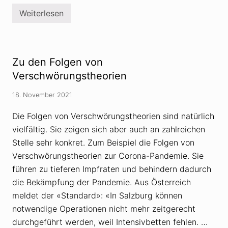
n
e
,
n
Weiterlesen
C
i
f
o
n
ü
r
S
h
o
a
r
n
c
e
a
h
Zu den Folgen von
n
-
s
k
L
e
Verschwörungstheorien
ö
e
n
n
u
a
n
18. November 2021
g
m
e
n
h
n
e
ö
Die Folgen von Verschwörungstheorien sind natürlich
r
c
vielfältig. Sie zeigen sich aber auch an zahlreichen
m
h
i
s
Stelle sehr konkret. Zum Beispiel die Folgen von
t
t
V
e
Verschwörungstheorien zur Corona-Pandemie. Sie
e
n
führen zu tieferen Impfraten und behindern dadurch
r
s
die Bekämpfung der Pandemie. Aus Österreich
c
meldet der «Standard»: «In Salzburg können
h
w
notwendige Operationen nicht mehr zeitgerecht
ö
r
durchgeführt werden, weil Intensivbetten fehlen. …