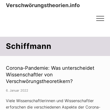
Menu
Zum
Zur
Verschwörungstheorien.info
Inhalt
Seitenspalte
Beiträge zu Merkmalen, Funktionen
springen
springen
Menu
und Risiken konspirationistischen
Denkens
Schiffmann
Corona-Pandemie: Was unterscheidet
Wissenschaftler von
Verschwörungstheoretikern?
6. Januar 2022
Viele Wissenschaftlerinnen und Wissenschaftler
erforschen die verschiedenen Aspekte der Corona-