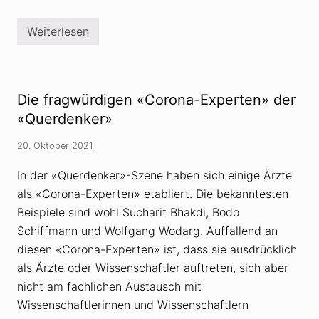
u
n
g
Weiterlesen
s
Z
t
u
h
d
e
e
o
n
r
F
Die fragwürdigen «Corona-Experten» der
i
o
e
l
«Querdenker»
n
g
u
e
20. Oktober 2021
n
n
d
v
U
o
In der «Querdenker»-Szene haben sich einige Ärzte
m
n
als «Corona-Experten» etabliert. Die bekanntesten
s
V
t
e
Beispiele sind wohl Sucharit Bhakdi, Bodo
u
r
r
s
Schiffmann und Wolfgang Wodarg. Auffallend an
z
c
diesen «Corona-Experten» ist, dass sie ausdrücklich
f
h
a
w
als Ärzte oder Wissenschaftler auftreten, sich aber
n
ö
t
nicht am fachlichen Austausch mit
r
a
u
Wissenschaftlerinnen und Wissenschaftlern
s
n