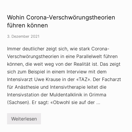
f
h
e
l
u
d
e
e
Wohin Corona-Verschwörungstheorien
r
r
t
C
führen können
A
o
u
r
3. Dezember 2021
s
o
w
n
a
a
Immer deutlicher zeigt sich, wie stark Corona-
n
-
Verschwörungstheorien in eine Parallelwelt führen
d
V
e
e
können, die weit weg von der Realität ist. Das zeigt
r
r
u
s
sich zum Beispiel in einem Interview mit dem
n
c
Intensivarzt Uwe Krause in der «TAZ». Der Facharzt
g
h
s
w
für Anästhesie und Intensivtherapie leitet die
p
ö
l
Intensivstation der Muldentalklinik in Grimma
r
ä
u
(Sachsen). Er sagt: «Obwohl sie auf der …
n
n
e
g
s
t
Weiterlesen
W
h
o
e
h