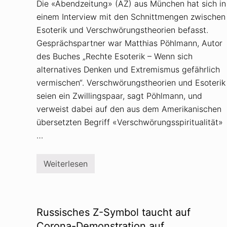
Die «Abendzeitung» (AZ) aus München hat sich in
einem Interview mit den Schnittmengen zwischen
Esoterik und Verschwörungstheorien befasst.
Gesprächspartner war Matthias Pöhlmann, Autor
des Buches „Rechte Esoterik – Wenn sich
alternatives Denken und Extremismus gefährlich
vermischen“. Verschwörungstheorien und Esoterik
seien ein Zwillingspaar, sagt Pöhlmann, und
verweist dabei auf den aus dem Amerikanischen
übersetzten Begriff «Verschwörungsspiritualität»
…
Weiterlesen
E
s
o
t
e
r
Russisches Z-Symbol taucht auf
i
k
Corona-Demonstration auf