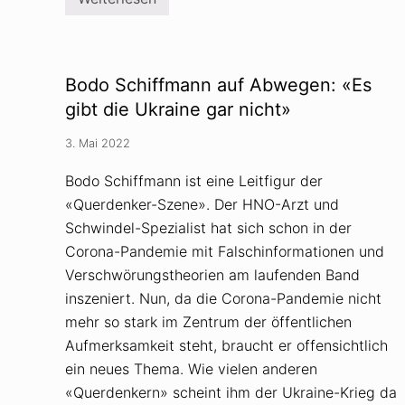
R
w
u
i
s
l
s
l
i
i
s
n
Bodo Schiffmann auf Abwegen: «Es
c
g
h
gibt die Ukraine gar nicht»
s
e
p
s
a
3. Mai 2022
Z
a
-
r
S
Bodo Schiffmann ist eine Leitfigur der
y
«Querdenker-Szene». Der HNO-Arzt und
m
b
Schwindel-Spezialist hat sich schon in der
o
l
Corona-Pandemie mit Falschinformationen und
t
Verschwörungstheorien am laufenden Band
a
u
inszeniert. Nun, da die Corona-Pandemie nicht
c
mehr so stark im Zentrum der öffentlichen
h
t
Aufmerksamkeit steht, braucht er offensichtlich
a
u
ein neues Thema. Wie vielen anderen
f
«Querdenkern» scheint ihm der Ukraine-Krieg da
C