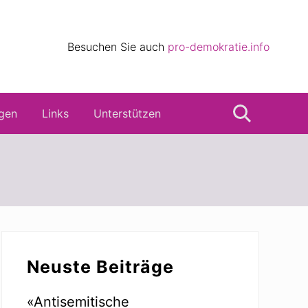
eile
Besuchen Sie auch
pro-demokratie.info
s
gen
Links
Unterstützen
Suche
Seitenspalte
Neuste Beiträge
«Antisemitische