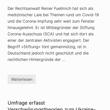
Der Rechtsanwalt Reiner Fuellmich hat sich als
medizinischer Laie bei Themen rund um Covid-19
und die Corona-Impfung sehr weit zum Fenster
hinausgelehnt. Er ist Mitbegründer der Stiftung
Corona-Ausschuss (SCA) und hat sich dort als
einer der zentralen Aktivisten engagiert. Der
Begriff «Stiftung» tönt gemeinnützig, ist in
Deutschland jedoch nicht geschützt und die
rechtlichen Hintergründe der …
Weiterlesen
Q
u
e
r
d
e
Umfrage erfasst
n
k
Verschwörungstheorien zum Ukraine-