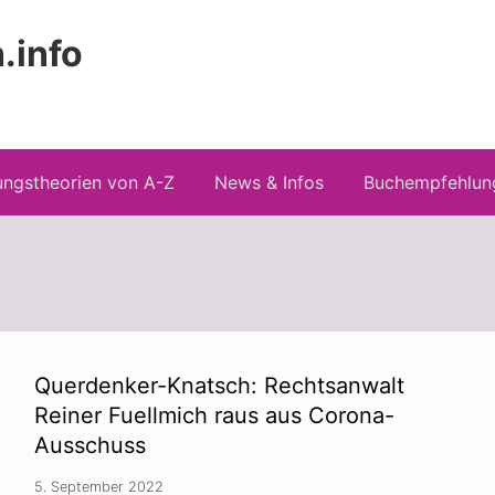
.info
Kopfz
 Risiken konspirationistischen Denkens
recht
ngstheorien von A-Z
News & Infos
Buchempfehlun
Querdenker-Knatsch: Rechtsanwalt
Reiner Fuellmich raus aus Corona-
Ausschuss
5. September 2022