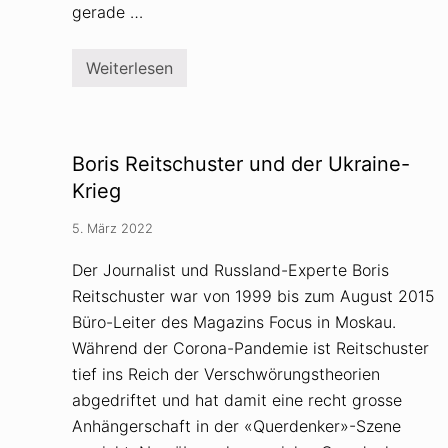
o
gerade …
r
o
n
Weiterlesen
a
B
-
o
D
d
e
o
m
S
o
c
Boris Reitschuster und der Ukraine-
n
h
s
i
Krieg
t
f
r
f
a
5. März 2022
m
t
a
i
n
Der Journalist und Russland-Experte Boris
o
n
n
Reitschuster war von 1999 bis zum August 2015
a
a
u
Büro-Leiter des Magazins Focus in Moskau.
u
f
f
A
Während der Corona-Pandemie ist Reitschuster
b
tief ins Reich der Verschwörungstheorien
w
e
abgedriftet und hat damit eine recht grosse
g
Anhängerschaft in der «Querdenker»-Szene
e
n