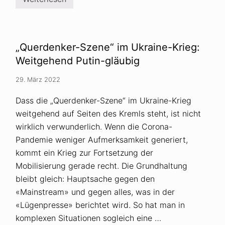
U
r
m
F
f
u
r
e
a
l
g
l
„Querdenker-Szene“ im Ukraine-Krieg:
e
m
e
Weitgehend Putin-gläubig
i
r
c
f
h
29. März 2022
a
r
s
a
s
Dass die „Querdenker-Szene“ im Ukraine-Krieg
u
t
s
weitgehend auf Seiten des Kremls steht, ist nicht
V
a
e
u
wirklich verwunderlich. Wenn die Corona-
r
s
s
Pandemie weniger Aufmerksamkeit generiert,
C
c
o
kommt ein Krieg zur Fortsetzung der
h
r
w
o
Mobilisierung gerade recht. Die Grundhaltung
ö
n
bleibt gleich: Hauptsache gegen den
r
a
u
-
«Mainstream» und gegen alles, was in der
n
A
g
«Lügenpresse» berichtet wird. So hat man in
u
s
s
komplexen Situationen sogleich eine …
t
s