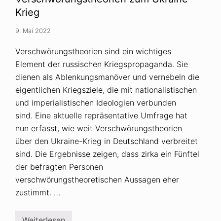
e
Krieg
r
-
K
9. Mai 2022
n
a
Verschwörungstheorien sind ein wichtiges
t
s
Element der russischen Kriegspropaganda. Sie
c
h
dienen als Ablenkungsmanöver und vernebeln die
:
eigentlichen Kriegsziele, die mit nationalistischen
R
e
und imperialistischen Ideologien verbunden
c
h
sind. Eine aktuelle repräsentative Umfrage hat
t
nun erfasst, wie weit Verschwörungstheorien
s
a
über den Ukraine-Krieg in Deutschland verbreitet
n
sind. Die Ergebnisse zeigen, dass zirka ein Fünftel
w
a
der befragten Personen
l
t
verschwörungstheoretischen Aussagen eher
R
zustimmt. …
e
i
n
e
Weiterlesen