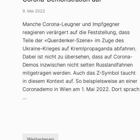
u
n
9. Mai 2022
d
V
e
Manche Corona-Leugner und Impfgegner
r
reagieren verärgert auf die Feststellung, dass
s
c
Teile der «Querdenker-Szene» im Zuge des
h
w
Ukraine-Krieges auf Kremlpropaganda abfahren.
ö
Dabei ist nicht zu übersehen, dass auf Corona-
r
u
Demos inzwischen nicht selten Russlandfahnen
n
mitgetragen werden. Auch das Z-Symbol taucht
g
s
in diesem Kontext auf. So beispielsweise an einer
t
h
Coronademo in Wien am 1. Mai 2022. Dort sprach
e
…
o
r
i
e
n
a
l
s
Z
Weiterlesen