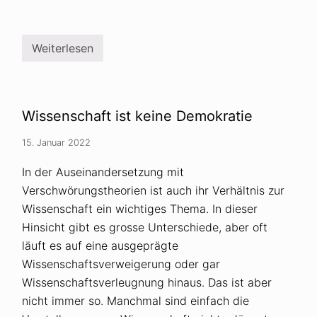
h
c
e
h
o
u
r
s
Weiterlesen
i
s
„
e
Q
n
u
z
e
u
r
m
d
Wissenschaft ist keine Demokratie
U
e
k
n
r
k
15. Januar 2022
a
e
i
r
In der Auseinandersetzung mit
n
-
e
S
Verschwörungstheorien ist auch ihr Verhältnis zur
-
z
K
Wissenschaft ein wichtiges Thema. In dieser
e
r
n
Hinsicht gibt es grosse Unterschiede, aber oft
i
e
e
“
läuft es auf eine ausgeprägte
g
i
Wissenschaftsverweigerung oder gar
m
U
Wissenschaftsverleugnung hinaus. Das ist aber
k
nicht immer so. Manchmal sind einfach die
r
a