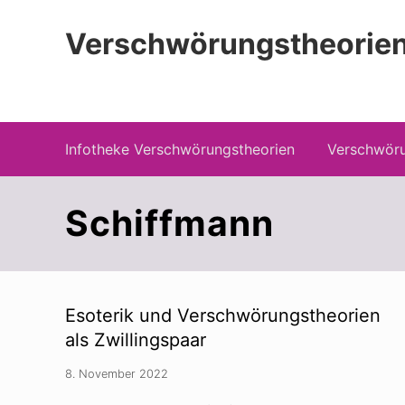
Zur
Zum
Zur
Hauptnavigation
Inhalt
Seitenspalte
Verschwörungstheorien
springen
springen
springen
Beiträge zu Merkmalen, Funktionen und
Infotheke Verschwörungstheorien
Verschwöru
Schiffmann
Esoterik und Verschwörungstheorien
als Zwillingspaar
8. November 2022