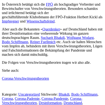
In Österreich betätigt sich die
FPÖ
als hochgradiger Verbreiter und
Bewirtschafter von Verschwörungstheorien. Besonders schamlos
und irrlichternd betätigt sich der
geschäftsführende Klubobmann der FPÖ-Fraktion Herbert Kickl als
Impfgegner
und
Wissenschaftsfeind
.
Aber auch die Bekannten «
Querdenker
» auf Deutschland haben mit
ihrer Desinformation eine verheerende Wirkung im ganzen
deutschsprachigen Raum.
Sucharit Bhakdi
,
Wolfgang Wodarg
.
Bodo Schiffmann
,
Reiner Fuellmich
etc. Auch sie halten Menschen
vom Impfen ab, behindern mit ihren Verschwörungstheorien, Lügen
und Falschinformationen die Bekämpfung der Pandemie und
machen sich damit mitschuldig.
Die Folgen von Verschwörungstheorien tragen wir also alle.
Siehe auch:
Corona-Verschwörungstheorien
Kategorie:
Uncategorized
Stichworte:
Bhakdi
,
Bodo Schiffmann
,
Corona
,
Corona-Pademie
,
Corona-Pandemie
,
Corona-
Verschwörungstheorien
,
Desinformation
,
Deutschland
,