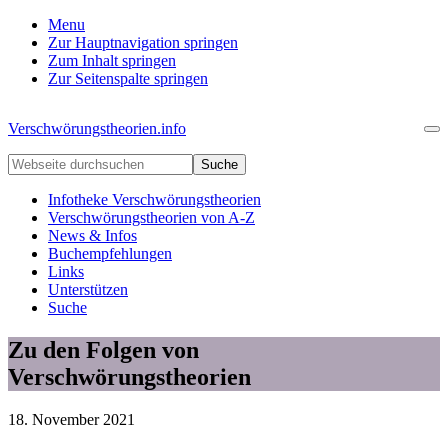
Menu
Zur Hauptnavigation springen
Zum Inhalt springen
Zur Seitenspalte springen
Verschwörungstheorien.info
Me
Beiträge
Webseite
zu
durchsuchen
Merkmalen,
Infotheke Verschwörungstheorien
Funktionen
Verschwörungstheorien von A-Z
und
News & Infos
Risiken
Buchempfehlungen
konspirationistischen
Links
Denkens
Unterstützen
Suche
Zu den Folgen von
Verschwörungstheorien
18. November 2021