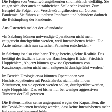
Die Folgen von Verschwörungstheorien sind natürlich vielfältig. Sie
zeigen sich aber auch an zahlreichen Stelle sehr konkret. Zum
Beispiel die Folgen von Verschwörungstheorien zur Corona-
Pandemie. Sie führen zu tieferen Impfraten und behindern dadurch
die Bekämpfung der Pandemie.
Aus Österreich meldet der «Standard»:
«In Salzburg können notwendige Operationen nicht mehr
zeitgerecht durchgeführt werden, weil Intensivbetten fehlen. Die
Ärzte müssen sich nun zwischen Patienten entscheiden.»
In Salzburg ist also eine harte Triage bereits gelebte Realität. Das
bestätigt der ärztliche Leiter der Barmherzigen Brüder, Friedrich
Hoppichler: „Ab jetzt können gewisse Operationen von
Karzinompatienten nicht mehr zeitgerecht durchgeführt werden.“
Im Bereich Urologie etwa könnten Operationen von
Hochrisikopatienten mit Prostatakrebs nicht mehr in den
Zeiträumen, wo sie operiert werden sollen, durchgeführt werden,
sagte Hoppichler. Das sei bisher nur bei weniger aggressiven
Tumoren der Fall gewesen.
Die Bettensituation sei so angespannt wegen der Kapazitäten, die
für Covid-Patienten benötigt werden, dass keine Intensivbetten mehr
frei seien und Personal fehle.