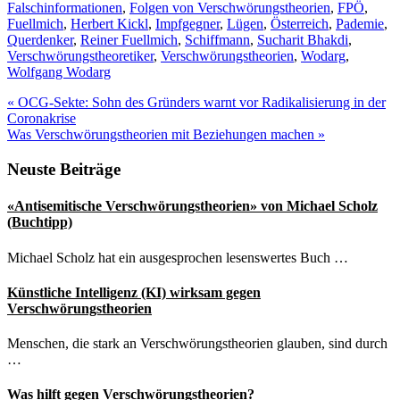
Falschinformationen
,
Folgen von Verschwörungstheorien
,
FPÖ
,
Fuellmich
,
Herbert Kickl
,
Impfgegner
,
Lügen
,
Österreich
,
Pademie
,
Querdenker
,
Reiner Fuellmich
,
Schiffmann
,
Sucharit Bhakdi
,
Verschwörungstheoretiker
,
Verschwörungstheorien
,
Wodarg
,
Wolfgang Wodarg
Vorheriger
«
OCG-Sekte: Sohn des Gründers warnt vor Radikalisierung in der
Beitrag:
Coronakrise
Nächster
Was Verschwörungstheorien mit Beziehungen machen
»
Beitrag:
Seitenspalte
Neuste Beiträge
«Antisemitische Verschwörungstheorien» von Michael Scholz
(Buchtipp)
Michael Scholz hat ein ausgesprochen lesenswertes Buch …
Künstliche Intelligenz (KI) wirksam gegen
Verschwörungstheorien
Menschen, die stark an Verschwörungstheorien glauben, sind durch
…
Was hilft gegen Verschwörungstheorien?