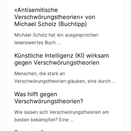
n
f
i
ü
l
«Antisemitische
h
d
Verschwörungstheorien» von
r
g
e
e
Michael Scholz (Buchtipp)
n
m
a
Michael Scholz hat ein ausgesprochen
c
h
lesenswertes Buch …
t
w
Künstliche Intelligenz (KI) wirksam
u
r
gegen Verschwörungstheorien
d
e
Menschen, die stark an
Verschwörungstheorien glauben, sind durch …
Was hilft gegen
Verschwörungstheorien?
Wie lassen sich Verschwörungstheorien am
besten bekämpfen? Eine …