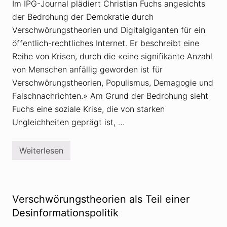
Im IPG-Journal plädiert Christian Fuchs angesichts
t
A
der Bedrohung der Demokratie durch
n
d
Verschwörungstheorien und Digitalgiganten für ein
r
öffentlich-rechtliches Internet. Er beschreibt eine
e
a
Reihe von Krisen, durch die «eine signifikante Anzahl
s
G
von Menschen anfällig geworden ist für
l
Verschwörungstheorien, Populismus, Demagogie und
a
r
Falschnachrichten.» Am Grund der Bedrohung sieht
n
Fuchs eine soziale Krise, die von starken
e
r
Ungleichheiten geprägt ist, …
i
m
S
u
Weiterlesen
B
m
e
p
d
f
r
d
o
e
h
Verschwörungstheorien als Teil einer
r
u
P
n
Desinformationspolitik
u
g
t
d