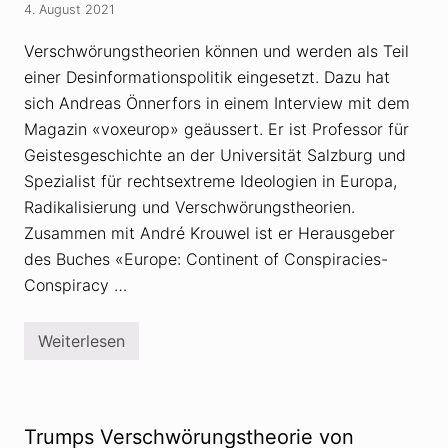
i
4. August 2021
e
n
r
s
D
Verschwörungstheorien können und werden als Teil
c
e
h
einer Desinformationspolitik eingesetzt. Dazu hat
m
e
o
sich Andreas Önnerfors in einem Interview mit dem
n
k
V
r
Magazin «voxeurop» geäussert. Er ist Professor für
e
a
r
Geistesgeschichte an der Universität Salzburg und
t
s
i
Spezialist für rechtsextreme Ideologien in Europa,
c
e
h
Radikalisierung und Verschwörungstheorien.
d
w
u
ö
Zusammen mit André Krouwel ist er Herausgeber
r
r
c
des Buches «Europe: Continent of Conspiracies-
u
h
n
Conspiracy …
V
g
e
s
r
t
s
Weiterlesen
h
V
c
e
e
h
o
r
w
r
s
ö
i
c
r
e
h
u
Trumps Verschwörungstheorie von
n
w
n