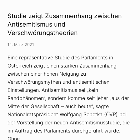
l
G
b
i
e
f
Studie zeigt Zusammenhang zwischen
t
t
r
d
Antisemitismus und
u
e
Verschwörungstheorien
g
r
w
V
i
e
14. März 2021
r
r
d
s
z
Eine repräsentative Studie des Parlaments in
c
u
h
Österreich zeigt einen starken Zusammenhang
m
w
D
ö
zwischen einer hohen Neigung zu
a
r
Verschwörungsmythen und antisemitischen
u
u
e
n
Einstellungen. Antisemitismus sei „kein
r
g
b
s
Randphänomen“, sondern komme seit jeher „aus der
r
t
Mitte der Gesellschaft – auch heute“, sagte
e
h
n
e
Nationalratspräsident Wolfgang Sobotka (ÖVP) bei
n
o
e
der Vorstellung der neuen Antisemitismusstudie, die
r
r
i
im Auftrag des Parlaments durchgeführt wurde.
e
v
Ohne …