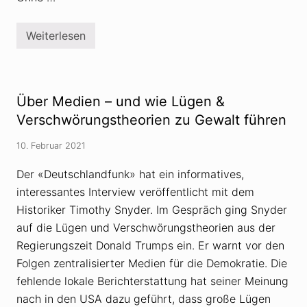
o
m
W
Weiterlesen
a
S
h
t
l
u
b
d
e
i
t
e
Über Medien – und wie Lügen &
r
z
u
e
Verschwörungstheorien zu Gewalt führen
g
i
g
10. Februar 2021
t
Z
u
Der «Deutschlandfunk» hat ein informatives,
s
interessantes Interview veröffentlicht mit dem
a
m
Historiker Timothy Snyder. Im Gespräch ging Snyder
m
e
auf die Lügen und Verschwörungstheorien aus der
n
Regierungszeit Donald Trumps ein. Er warnt vor den
h
a
Folgen zentralisierter Medien für die Demokratie. Die
n
fehlende lokale Berichterstattung hat seiner Meinung
g
z
nach in den USA dazu geführt, dass große Lügen
w