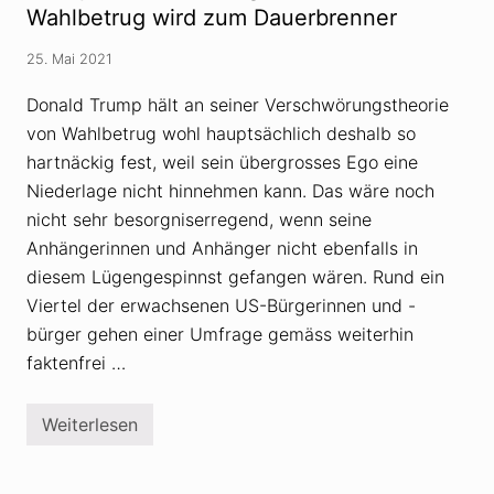
ö
Wahlbetrug wird zum Dauerbrenner
g
r
s
u
t
25. Mai 2021
n
h
g
e
s
Donald Trump hält an seiner Verschwörungstheorie
o
t
r
von Wahlbetrug wohl hauptsächlich deshalb so
h
i
e
e
hartnäckig fest, weil sein übergrosses Ego eine
o
n
r
Niederlage nicht hinnehmen kann. Das wäre noch
u
i
n
nicht sehr besorgniserregend, wenn seine
e
d
n
D
Anhängerinnen und Anhänger nicht ebenfalls in
a
i
diesem Lügengespinnst gefangen wären. Rund ein
l
g
s
i
Viertel der erwachsenen US-Bürgerinnen und -
T
t
e
bürger gehen einer Umfrage gemäss weiterhin
a
i
l
faktenfrei …
l
g
e
i
i
g
n
a
Weiterlesen
T
e
n
r
r
t
u
D
e
m
e
n