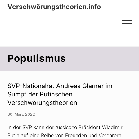
Menu
Zum
Zur
Verschwörungstheorien.info
Inhalt
Seitenspalte
Beiträge zu Merkmalen, Funktionen
springen
springen
Menu
und Risiken konspirationistischen
Denkens
Populismus
SVP-Nationalrat Andreas Glarner im
Sumpf der Putinschen
Verschwörungstheorien
30. März 2022
In der SVP kann der russische Präsident Wladimir
Putin auf eine Reihe von Freunden und Verehrern