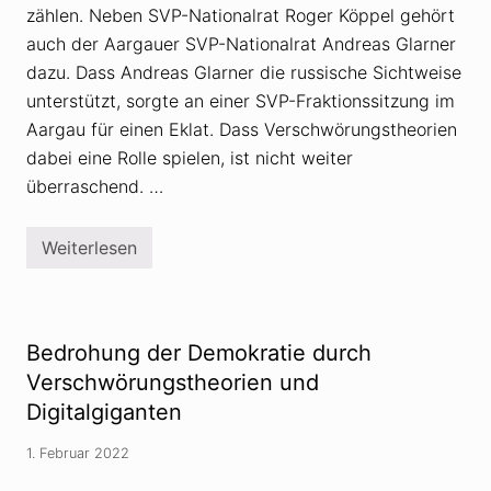
zählen. Neben SVP-Nationalrat Roger Köppel gehört
auch der Aargauer SVP-Nationalrat Andreas Glarner
dazu. Dass Andreas Glarner die russische Sichtweise
unterstützt, sorgte an einer SVP-Fraktionssitzung im
Aargau für einen Eklat. Dass Verschwörungstheorien
dabei eine Rolle spielen, ist nicht weiter
überraschend. …
Weiterlesen
S
V
P
-
N
a
Bedrohung der Demokratie durch
t
i
Verschwörungstheorien und
o
Digitalgiganten
n
a
l
1. Februar 2022
r
a