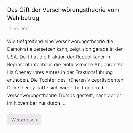
p
s
s
i
Das Gift der Verschwörungstheorie vom
V
n
e
Wahlbetrug
f
r
o
s
r
13. Mai 2021
c
m
h
a
w
Wie tiefgreifend eine Verschwörungstheorie die
t
ö
i
Demokratie zersetzen kann, zeigt sich gerade in den
r
o
u
n
USA. Dort hat die Fraktion der Republikaner im
n
s
g
Repräsentantenhaus die einflussreiche Abgeordnete
p
s
o
Liz Cheney ihres Amtes in der Fraktionsführung
t
l
h
i
enthoben. Die Tochter des früheren Vizepräsidenten
e
t
Dick Cheney hatte sich wiederholt gegen die
o
i
r
k
Verschwörungstheorie Trumps gestellt, nach der er
i
e
im November nur durch …
v
o
n
Weiterlesen
W
D
a
a
h
s