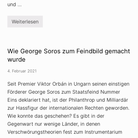
i
und …
s
c
h
Weiterlesen
e
Ü
n
b
A
e
n
r
t
M
i
e
Wie George Soros zum Feindbild gemacht
s
d
e
i
wurde
m
e
i
n
4. Februar 2021
t
–
i
u
s
n
Seit Premier Viktor Orbán in Ungarn seinen einstigen
m
d
Förderer George Soros zum Staatsfeind Nummer
u
w
s
i
Eins deklariert hat, ist der Philanthrop und Milliardär
u
e
n
L
zur Hassfigur der internationalen Rechten geworden.
d
ü
Wie konnte das geschehen? Es gibt in der
V
g
e
e
Gegenwart nur wenige Länder, in denen
r
n
s
Verschwörungstheorien fest zum Instrumentarium
&
c
V