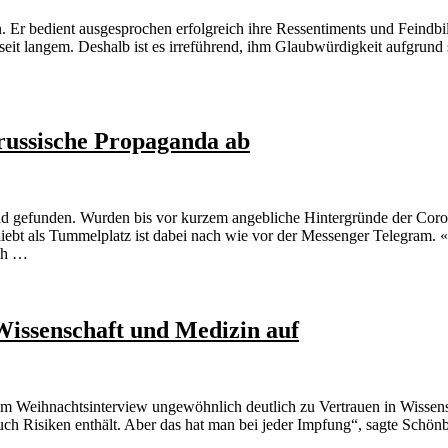
r bedient ausgesprochen erfolgreich ihre Ressentiments und Feindbilde
 seit langem. Deshalb ist es irreführend, ihm Glaubwürdigkeit aufgrund
russische Propaganda ab
ld gefunden. Wurden bis vor kurzem angebliche Hintergründe der Coro
ebt als Tummelplatz ist dabei nach wie vor der Messenger Telegram. «
ch …
Wissenschaft und Medizin auf
em Weihnachtsinterview ungewöhnlich deutlich zu Vertrauen in Wissen
 auch Risiken enthält. Aber das hat man bei jeder Impfung“, sagte Sch