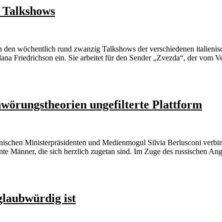
n Talkshows
n den wöchentlich rund zwanzig Talkshows der verschiedenen italienisc
ana Friedrichson ein. Sie arbeitet für den Sender „Zvezda“, der vom V
hwörungstheorien ungefilterte Plattform
nischen Ministerpräsidenten und Medienmogul Silvia Berlusconi verbind
 Männer, die sich herzlich zugetan sind. Im Zuge des russischen Angr
glaubwürdig ist