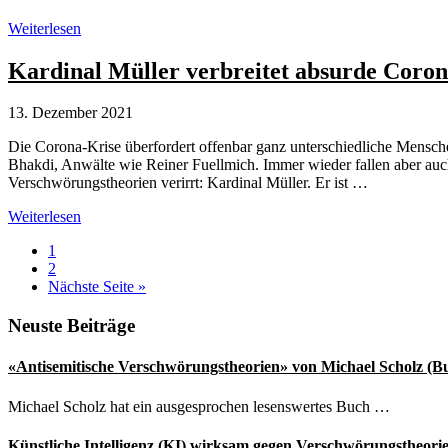
Kardinal
Weiterlesen
Schönborn
ruft
Kardinal Müller verbreitet absurde Coro
zu
Vertrauen
13. Dezember 2021
in
Wissenschaft
Die Corona-Krise überfordert offenbar ganz unterschiedliche Mensc
und
Bhakdi, Anwälte wie Reiner Fuellmich. Immer wieder fallen aber au
Medizin
Verschwörungstheorien verirrt: Kardinal Müller. Er ist …
auf
Kardinal
Weiterlesen
Müller
Seite
1
verbreitet
Seite
2
absurde
aufrufen
Nächste Seite
»
Corona-
Verschwörungstheorien
Seitenspalte
Neuste Beiträge
«Antisemitische Verschwörungstheorien» von Michael Scholz (B
Michael Scholz hat ein ausgesprochen lesenswertes Buch …
Künstliche Intelligenz (KI) wirksam gegen Verschwörungstheori