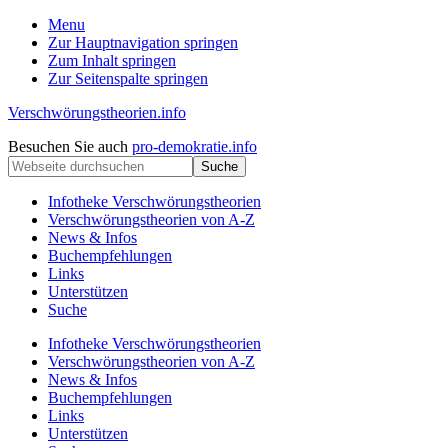
Menu
Zur Hauptnavigation springen
Zum Inhalt springen
Zur Seitenspalte springen
Verschwörungstheorien.info
Beiträge
Kopfzeile
Besuchen Sie auch
pro-demokratie.info
zu
Webseite
rechts
Merkmalen,
durchsuchen
Funktionen
Infotheke Verschwörungstheorien
und
Verschwörungstheorien von A-Z
Risiken
News & Infos
konspirationistischen
Buchempfehlungen
Denkens
Links
Unterstützen
Suche
Infotheke Verschwörungstheorien
Verschwörungstheorien von A-Z
News & Infos
Buchempfehlungen
Links
Unterstützen