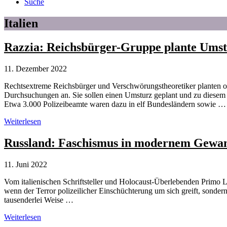
Suche
Italien
Razzia: Reichsbürger-Gruppe plante Ums
11. Dezember 2022
Rechtsextreme Reichsbürger und Verschwörungstheoretiker planten o
Durchsuchungen an. Sie sollen einen Umsturz geplant und zu diesem 
Etwa 3.000 Polizeibeamte waren dazu in elf Bundesländern sowie …
Razzia:
Weiterlesen
Reichsbürger-
Gruppe
Russland: Faschismus in modernem Gewa
plante
Umsturz
11. Juni 2022
Vom italienischen Schriftsteller und Holocaust-Überlebenden Primo Le
wenn der Terror polizeilicher Einschüchterung um sich greift, sonde
tausenderlei Weise …
Russland:
Weiterlesen
Faschismus