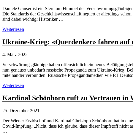
Plattform
Daniele Ganser ist ein Stern am Himmel der Verschwörungsgläubigen. E
Die Standards der Geschichtswissenschaft negiert er allerdings schon
sind dabei wichtig: Historiker …
Weshalb
Weiterlesen
Daniele
Ganser
Ukraine-Krieg: «Querdenker» fahren auf 
als
Historiker
4. März 2022
unglaubwürdig
ist
Verschwörungsgläubige haben offensichtlich ein neues Betätigungsfe
nun genauso unbedarft russische Propaganda zum Ukraine-Krieg. Beli
miteinander verbunden. Russische Propagandamedien wie RT Deuts
Ukraine-
Weiterlesen
Krieg:
«Querdenker»
Kardinal Schönborn ruft zu Vertrauen in 
fahren
auf
25. Dezember 2021
russische
Propaganda
Der Wiener Erzbischof und Kardinal Christoph Schönborn hat in ein
ab
Covid-Impfung: „Nicht, dass ich glaube, dass dieser Impfstoff nicht
…