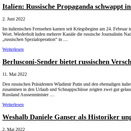
in
Italien: Russische Propaganda schwappt i
modernem
Gewand
2. Juni 2022
Im italienischen Fernsehen kamen seit Kriegsbeginn am 24. Februar i
Wort. Wiederholt luden mehrere Kanäle die russische Journalistin Nad
„russischen Spezialoperation“ in …
Italien:
Weiterlesen
Russische
Propaganda
Berlusconi-Sender bietet russischen Versc
schwappt
in
11. Mai 2022
Talkshows
Den russischen Präsidenten Wladimir Putin und den ehemaligen italie
zusammen in den Urlaub und Schnappschüsse zeigten zwei gut gelaunte
Russland Aussenminister …
Berlusconi-
Weiterlesen
Sender
bietet
Weshalb Daniele Ganser als Historiker un
russischen
Verschwörungstheorien
2. Mai 2022
ungefilterte