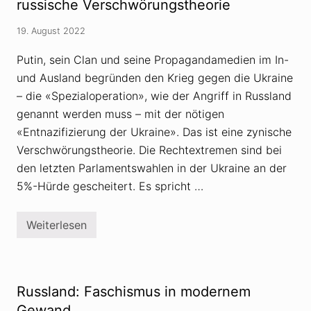
e
e
russische Verschwörungstheorie
r
n
B
R
19. August 2022
a
e
u
c
s
h
Putin, sein Clan und seine Propagandamedien im In-
c
t
und Ausland begründen den Krieg gegen die Ukraine
h
s
k
:
– die «Spezialoperation», wie der Angriff in Russland
r
D
i
a
genannt werden muss – mit der nötigen
t
n
«Entnazifizierung der Ukraine». Das ist eine zynische
i
i
s
e
Verschwörungstheorie. Die Rechtextremen sind bei
i
l
e
den letzten Parlamentswahlen in der Ukraine an der
e
r
G
5%-Hürde gescheitert. Es spricht …
t
a
«
n
G
s
e
e
Weiterlesen
D
s
r
i
c
a
e
h
l
«
i
s
E
c
«
n
h
Russland: Faschismus in modernem
r
t
t
e
n
Gewand