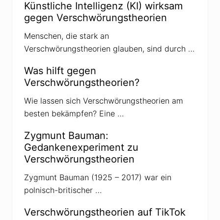
Künstliche Intelligenz (KI) wirksam
e
r
gegen Verschwörungstheorien
u
n
Menschen, die stark an
g
l
Verschwörungstheorien glauben, sind durch …
a
u
b
Was hilft gegen
w
Verschwörungstheorien?
ü
r
d
Wie lassen sich Verschwörungstheorien am
i
besten bekämpfen? Eine …
g
i
s
Zygmunt Bauman:
t
Gedankenexperiment zu
Verschwörungstheorien
Zygmunt Bauman (1925 – 2017) war ein
polnisch-britischer …
Verschwörungstheorien auf TikTok