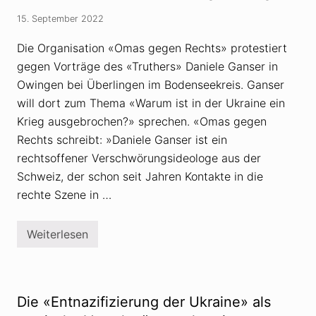
a
n
15. September 2022
s
e
r
Die Organisation «Omas gegen Rechts» protestiert
z
gegen Vorträge des «Truthers» Daniele Ganser in
u
m
Owingen bei Überlingen im Bodenseekreis. Ganser
U
k
will dort zum Thema «Warum ist in der Ukraine ein
r
Krieg ausgebrochen?» sprechen. «Omas gegen
a
i
Rechts schreibt: »Daniele Ganser ist ein
n
rechtsoffener Verschwörungsideologe aus der
e
-
Schweiz, der schon seit Jahren Kontakte in die
K
r
rechte Szene in …
i
e
g
Weiterlesen
:
O
M
m
i
a
n
s
i
g
s
e
Die «Entnazifizierung der Ukraine» als
t
g