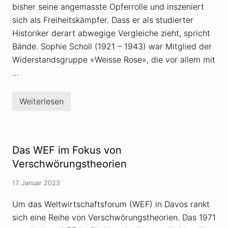
bisher seine angemasste Opferrolle und inszeniert
sich als Freiheitskämpfer. Dass er als studierter
Historiker derart abwegige Vergleiche zieht, spricht
Bände. Sophie Scholl (1921 – 1943) war Mitglied der
Widerstandsgruppe «Weisse Rose», die vor allem mit
…
Weiterlesen
H
i
s
t
o
r
Das WEF im Fokus von
i
k
Verschwörungstheorien
e
r
17. Januar 2023
a
u
f
Um das Weltwirtschaftsforum (WEF) in Davos rankt
d
sich eine Reihe von Verschwörungstheorien. Das 1971
e
m