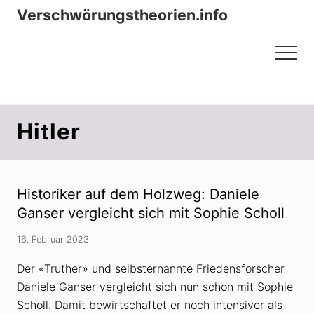
Menu
Zum
Zur
Verschwörungstheorien.info
Inhalt
Seitenspalte
Beiträge zu Merkmalen, Funktionen
springen
springen
Menu
und Risiken konspirationistischen
Denkens
Hitler
Historiker auf dem Holzweg: Daniele
Ganser vergleicht sich mit Sophie Scholl
16. Februar 2023
Der «Truther» und selbsternannte Friedensforscher
Daniele Ganser vergleicht sich nun schon mit Sophie
Scholl. Damit bewirtschaftet er noch intensiver als