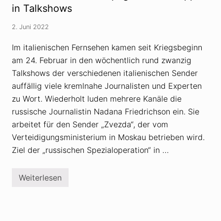
l
s
d
in Talkshows
o
s
:
g
i
F
e
2. Juni 2022
s
a
»
c
s
h
c
Im italienischen Fernsehen kamen seit Kriegsbeginn
e
h
am 24. Februar in den wöchentlich rund zwanzig
V
i
e
s
Talkshows der verschiedenen italienischen Sender
r
m
s
u
auffällig viele kremlnahe Journalisten und Experten
c
s
zu Wort. Wiederholt luden mehrere Kanäle die
h
i
w
n
russische Journalistin Nadana Friedrichson ein. Sie
ö
m
r
arbeitet für den Sender „Zvezda“, der vom
o
u
d
Verteidigungsministerium in Moskau betrieben wird.
n
e
g
r
Ziel der „russischen Spezialoperation“ in …
s
n
t
e
h
m
Weiterlesen
e
G
I
o
e
t
r
w
a
i
a
l
e
n
i
d
e