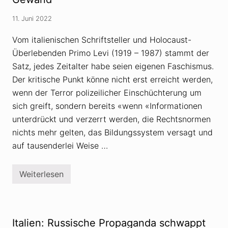
s
c
a
v
h
z
e
t
11. Juni 2022
i
r
s
f
f
o
i
Vom italienischen Schriftsteller und Holocaust-
ä
f
z
l
f
Überlebenden Primo Levi (1919 – 1987) stammt der
i
s
e
e
c
Satz, jedes Zeitalter habe seien eigenen Faschismus.
n
r
h
e
u
Der kritische Punkt könne nicht erst erreicht werden,
u
r
n
n
V
wenn der Terror polizeilicher Einschüchterung um
g
g
e
d
sich greift, sondern bereits «wenn «Informationen
»
r
e
s
unterdrückt und verzerrt werden, die Rechtsnormen
r
c
U
h
nichts mehr gelten, das Bildungssystem versagt und
k
w
r
auf tausenderlei Weise …
ö
a
r
i
u
n
n
Weiterlesen
e
R
g
»
u
s
a
s
i
l
s
d
s
l
e
r
a
o
Italien: Russische Propaganda schwappt
u
n