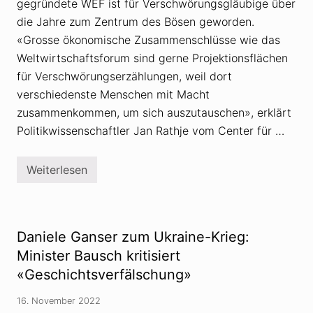
gegründete WEF ist für Verschwörungsgläubige über
H
o
die Jahre zum Zentrum des Bösen geworden.
l
«Grosse ökonomische Zusammenschlüsse wie das
z
w
Weltwirtschaftsforum sind gerne Projektionsflächen
e
für Verschwörungserzählungen, weil dort
g
:
verschiedenste Menschen mit Macht
D
a
zusammenkommen, um sich auszutauschen», erklärt
n
Politikwissenschaftler Jan Rathje vom Center für …
i
e
l
e
Weiterlesen
D
G
a
a
s
n
W
s
E
e
F
r
Daniele Ganser zum Ukraine-Krieg:
i
v
m
Minister Bausch kritisiert
e
F
r
«Geschichtsverfälschung»
o
g
k
l
u
e
16. November 2022
s
i