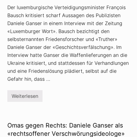
v
c
Der luxemburgische Verteidigungsminister François
o
h
n
t
Bausch kritisiert scharf Aussagen des Publizisten
V
s
e
Daniele Ganser in einem Interview mit der Zeitung
i
r
c
«Luxemburger Wort». Bausch bezichtigt den
s
h
c
m
selbsternannten Friedensforscher und «Truther»
h
i
w
Daniele Ganser der «Geschichtsverfälschung». Im
t
ö
S
Interview hatte Ganser die Waffenlieferungen an die
r
o
u
p
Ukraine kritisiert, und stattdessen für Verhandlungen
n
h
und eine Friedenslösung plädiert, selbst auf die
g
i
s
e
Gefahr hin, dass …
t
S
h
c
e
h
o
Weiterlesen
o
D
r
l
a
i
l
n
e
i
n
e
l
Omas gegen Rechts: Daniele Ganser als
e
G
«rechtsoffener Verschwörungsideologe»