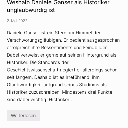
Weshalb Daniele Ganser als Historiker
n
:
unglaubwürdig ist
R
u
2. Mai 2022
s
s
i
Daniele Ganser ist ein Stern am Himmel der
s
Verschwörungsgläubigen. Er bedient ausgesprochen
c
h
erfolgreich ihre Ressentiments und Feindbilder.
e
P
Dabei verweist er gerne auf seinen Hintergrund als
r
Historiker. Die Standards der
o
p
Geschichtswissenschaft negiert er allerdings schon
a
seit langem. Deshalb ist es irreführend, ihm
g
a
Glaubwürdigkeit aufgrund seines Studiums als
n
d
Historiker zuzuschreiben. Mindestens drei Punkte
a
sind dabei wichtig: Historiker …
s
c
h
w
Weiterlesen
W
a
e
p
s
p