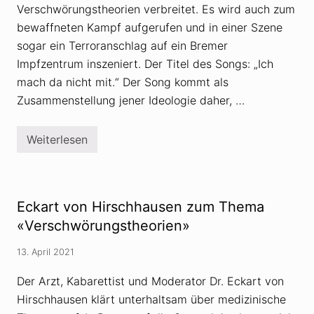
Verschwörungstheorien verbreitet. Es wird auch zum
bewaffneten Kampf aufgerufen und in einer Szene
sogar ein Terroranschlag auf ein Bremer
Impfzentrum inszeniert. Der Titel des Songs: „Ich
mach da nicht mit.“ Der Song kommt als
Zusammenstellung jener Ideologie daher, …
Weiterlesen
R
a
d
i
k
a
Eckart von Hirschhausen zum Thema
l
i
«Verschwörungstheorien»
s
i
13. April 2021
e
r
u
Der Arzt, Kabarettist und Moderator Dr. Eckart von
n
Hirschhausen klärt unterhaltsam über medizinische
g
: