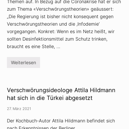
Themen auf. In Bezug auf die Coronakrise hat er sich
N
e
zum Thema «Verschwörungstheorien» geäussert:
u
„Die Regierung ist bisher nicht konsequent gegen
e
s
Verschwörungstheorien und die ‚Infodemie‘
M
vorgegangen. Konkret: Wenn es im Netz heißt, wir
u
s
sollten Desinfektionsmittel zum Schutz trinken,
i
k
braucht es eine Stelle, …
v
i
d
Weiterlesen
e
E
o
c
m
k
i
a
t
r
X
t
Verschwörungsideologe Attila Hildmann
a
v
v
o
hat sich in die Türkei abgesetzt
i
n
e
H
27. März 2021
r
i
N
r
a
s
Der Kochbuch-Autor Attila Hildmann befindet sich
i
c
nach Erkenntnissen der Berliner
d
h