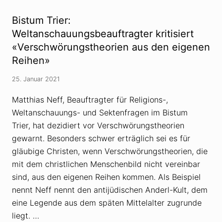
d
r
o
u
Bistum Trier:
r
n
f
g
Weltanschauungsbeauftragter kritisiert
s
:
«Verschwörungstheorien aus den eigenen
c
M
h
i
Reihen»
u
c
l
h
e
a
25. Januar 2021
n
e
ü
l
Matthias Neff, Beauftragter für Religions-,
b
W
e
e
Weltanschauungs- und Sektenfragen im Bistum
r
n
Trier, hat dezidiert vor Verschwörungstheorien
C
d
o
l
gewarnt. Besonders schwer erträglich sei es für
r
e
o
r
gläubige Christen, wenn Verschwörungstheorien, die
n
v
mit dem christlichen Menschenbild nicht vereinbar
a
e
-
r
sind, aus den eigenen Reihen kommen. Als Beispiel
P
l
a
nennt Neff nennt den antijüdischen Anderl-Kult, dem
i
n
e
eine Legende aus dem späten Mittelalter zugrunde
d
r
e
t
liegt. …
m
I