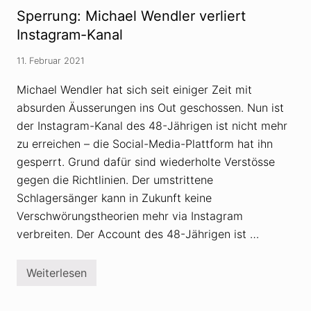
w
h
Sperrung: Michael Wendler verliert
ö
w
r
ö
Instagram-Kanal
u
r
n
u
g
11. Februar 2021
n
s
g
t
s
Michael Wendler hat sich seit einiger Zeit mit
h
t
e
absurden Äusserungen ins Out geschossen. Nun ist
h
o
e
der Instagram-Kanal des 48-Jährigen ist nicht mehr
r
o
i
r
zu erreichen – die Social-Media-Plattform hat ihn
e
i
n
gesperrt. Grund dafür sind wiederholte Verstösse
e
z
n
gegen die Richtlinien. Der umstrittene
u
:
C
Schlagersänger kann in Zukunft keine
S
o
t
Verschwörungstheorien mehr via Instagram
r
r
v
e
verbreiten. Der Account des 48-Jährigen ist …
i
i
d
t
-
a
1
Weiterlesen
n
S
9
W
p
a
e
l
r