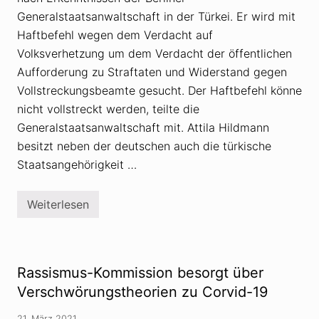
o
h
Generalstaatsanwaltschaft in der Türkei. Er wird mit
o
a
u
Haftbefehl wegen dem Verdacht auf
s
Volksverhetzung um dem Verdacht der öffentlichen
e
n
Aufforderung zu Straftaten und Widerstand gegen
z
Vollstreckungsbeamte gesucht. Der Haftbefehl könne
u
m
nicht vollstreckt werden, teilte die
T
h
Generalstaatsanwaltschaft mit. Attila Hildmann
e
besitzt neben der deutschen auch die türkische
m
a
Staatsangehörigkeit …
«
V
e
Weiterlesen
r
V
s
e
c
r
h
s
w
c
ö
h
Rassismus-Kommission besorgt über
r
w
u
ö
Verschwörungstheorien zu Corvid-19
n
r
g
u
s
21. März 2021