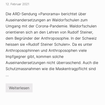
s
-
12. Februar 2021
i
K
c
o
h
m
Die ARD-Sendung «Panorama» berichtet über
i
m
Auseinandersetzungen an Waldorfschulen zum
n
i
d
s
Umgang mit der Corona-Pandemie. Waldorfschulen
i
s
e
i
orientieren sich an den Lehren von Rudolf Steiner,
T
o
dem Begründer der Anthroposophie. In der Schweiz
ü
n
r
b
heissen sie «Rudolf Steiner Schulen». Da es unter
k
e
e
Anthroposophinnen und Anthroposophen viele
s
i
o
Impfgegner gibt, kommen solche
a
r
b
g
Auseinandersetzungen nicht überraschend. Auch die
g
t
Schutzmassnahmen wie die Maskentragpflicht sind
e
ü
s
b
…
e
e
t
r
z
V
t
Weiterlesen
e
V
r
e
s
r
c
s
h
c