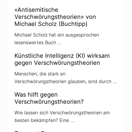
s
n
t
c
Q
«Antisemitische
h
A
w
Verschwörungstheorien» von
n
ö
o
Michael Scholz (Buchtipp)
r
n
u
-
n
Michael Scholz hat ein ausgesprochen
V
g
e
lesenswertes Buch …
s
r
t
s
h
Künstliche Intelligenz (KI) wirksam
c
e
h
o
gegen Verschwörungstheorien
w
r
ö
i
Menschen, die stark an
r
e
u
n
Verschwörungstheorien glauben, sind durch …
n
a
g
u
s
Was hilft gegen
s
i
d
Verschwörungstheorien?
d
e
e
n
o
Wie lassen sich Verschwörungstheorien am
e
l
i
besten bekämpfen? Eine …
o
g
g
e
i