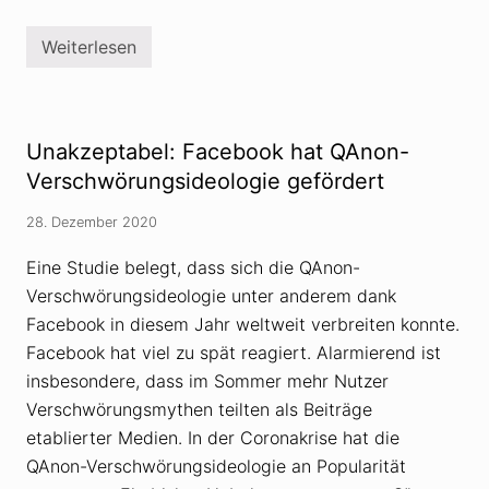
i
n
e
s
Weiterlesen
t
B
a
i
g
s
r
t
a
u
m
m
Unakzeptabel: Facebook hat QAnon-
-
T
K
r
Verschwörungsideologie gefördert
a
i
n
e
28. Dezember 2020
a
r
l
:
W
Eine Studie belegt, dass sich die QAnon-
e
Verschwörungsideologie unter anderem dank
l
t
Facebook in diesem Jahr weltweit verbreiten konnte.
a
n
Facebook hat viel zu spät reagiert. Alarmierend ist
s
insbesondere, dass im Sommer mehr Nutzer
c
h
Verschwörungsmythen teilten als Beiträge
a
etablierter Medien. In der Coronakrise hat die
u
u
QAnon-Verschwörungsideologie an Popularität
n