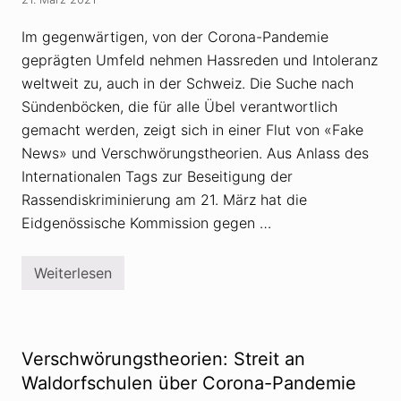
n
t
g
h
s
Im gegenwärtigen, von der Corona-Pandemie
e
i
o
geprägten Umfeld nehmen Hassreden und Intoleranz
d
r
e
weltweit zu, auch in der Schweiz. Die Suche nach
i
o
e
l
Sündenböcken, die für alle Übel verantwortlich
n
o
»
gemacht werden, zeigt sich in einer Flut von «Fake
g
e
News» und Verschwörungstheorien. Aus Anlass des
A
Internationalen Tags zur Beseitigung der
t
t
Rassendiskriminierung am 21. März hat die
i
l
Eidgenössische Kommission gegen …
a
H
i
Weiterlesen
l
R
d
a
m
s
a
s
n
i
n
s
Verschwörungstheorien: Streit an
h
m
a
u
Waldorfschulen über Corona-Pandemie
t
s