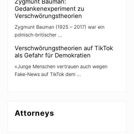
n
Zygmunt Bauman:
e
e
Gedankenexperiment zu
g
n
e
R
Verschwörungstheorien
f
e
ö
i
Zygmunt Bauman (1925 – 2017) war ein
r
h
d
e
polnisch-britischer …
e
n
r
»
t
Verschwörungstheorien auf TikTok
als Gefahr für Demokratien
«Junge Menschen vertrauen auch wegen
Fake-News auf TikTok dem …
Attorneys