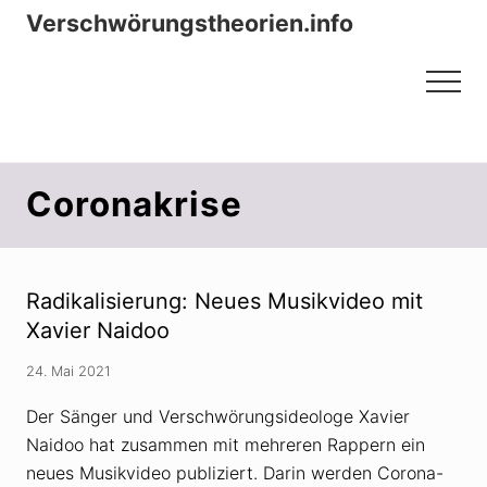
Menu
Zum
Zur
Verschwörungstheorien.info
Inhalt
Seitenspalte
Beiträge zu Merkmalen, Funktionen
springen
springen
Menu
und Risiken konspirationistischen
Denkens
Coronakrise
Radikalisierung: Neues Musikvideo mit
Xavier Naidoo
24. Mai 2021
Der Sänger und Verschwörungsideologe Xavier
Naidoo hat zusammen mit mehreren Rappern ein
neues Musikvideo publiziert. Darin werden Corona-