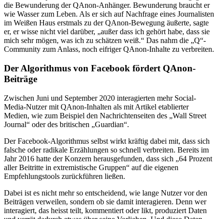
die Bewunderung der QAnon-Anhänger. Bewunderung braucht er
wie Wasser zum Leben. Als er sich auf Nachfrage eines Journalisten
im Weißen Haus erstmals zu der QAnon-Bewegung äußerte, sagte
er, er wisse nicht viel darüber, „außer dass ich gehört habe, dass sie
mich sehr mögen, was ich zu schätzen weiß.“ Das nahm die „Q“-
Community zum Anlass, noch eifriger QAnon-Inhalte zu verbreiten.
Der Algorithmus von Facebook fördert QAnon-
Beiträge
Zwischen Juni und September 2020 interagierten mehr Social-
Media-Nutzer mit QAnon-Inhalten als mit Artikel etablierter
Medien, wie zum Beispiel den Nachrichtenseiten des „Wall Street
Journal“ oder des britischen „Guardian“.
Der Facebook-Algorithmus selbst wirkt kräftig dabei mit, dass sich
falsche oder radikale Erzählungen so schnell verbreiten. Bereits im
Jahr 2016 hatte der Konzern herausgefunden, dass sich „64 Prozent
aller Beitritte in extremistische Gruppen“ auf die eigenen
Empfehlungstools zurückführen ließen.
Dabei ist es nicht mehr so entscheidend, wie lange Nutzer vor den
Beiträgen verweilen, sondern ob sie damit interagieren. Denn wer
interagiert, das heisst teilt, kommentiert oder likt, produziert Daten