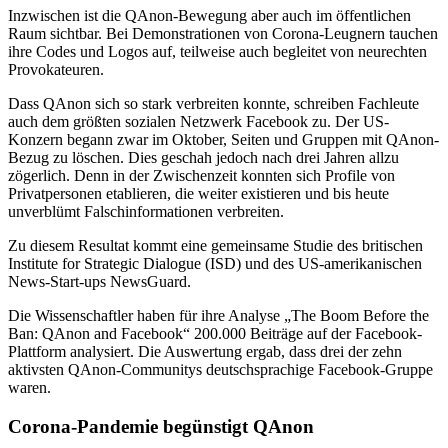
Inzwischen ist die QAnon-Bewegung aber auch im öffentlichen
Raum sichtbar. Bei Demonstrationen von Corona-Leugnern tauchen
ihre Codes und Logos auf, teilweise auch begleitet von neurechten
Provokateuren.
Dass QAnon sich so stark verbreiten konnte, schreiben Fachleute
auch dem größten sozialen Netzwerk Facebook zu. Der US-
Konzern begann zwar im Oktober, Seiten und Gruppen mit QAnon-
Bezug zu löschen. Dies geschah jedoch nach drei Jahren allzu
zögerlich. Denn in der Zwischenzeit konnten sich Profile von
Privatpersonen etablieren, die weiter existieren und bis heute
unverblümt Falschinformationen verbreiten.
Zu diesem Resultat kommt eine gemeinsame Studie des britischen
Institute for Strategic Dialogue (ISD) und des US-amerikanischen
News-Start-ups NewsGuard.
Die Wissenschaftler haben für ihre Analyse „The Boom Before the
Ban: QAnon and Facebook“ 200.000 Beiträge auf der Facebook-
Plattform analysiert. Die Auswertung ergab, dass drei der zehn
aktivsten QAnon-Communitys deutschsprachige Facebook-Gruppe
waren.
Corona-Pandemie begünstigt QAnon