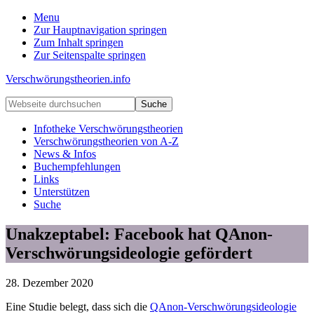
Menu
Zur Hauptnavigation springen
Zum Inhalt springen
Zur Seitenspalte springen
Verschwörungstheorien.info
Beiträge
Webseite
zu
durchsuchen
Merkmalen,
Infotheke Verschwörungstheorien
Funktionen
Verschwörungstheorien von A-Z
und
News & Infos
Risiken
Buchempfehlungen
konspirationistischen
Links
Denkens
Unterstützen
Suche
Unakzeptabel: Facebook hat QAnon-
Verschwörungsideologie gefördert
28. Dezember 2020
Eine Studie belegt, dass sich die
QAnon-Verschwörungsideologie