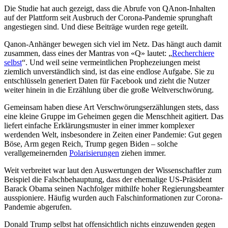
Die Studie hat auch gezeigt, dass die Abrufe von QAnon-Inhalten
auf der Plattform seit Ausbruch der Corona-Pandemie sprunghaft
angestiegen sind. Und diese Beiträge wurden rege geteilt.
Qanon-Anhänger bewegen sich viel im Netz. Das hängt auch damit
zusammen, dass eines der Mantras von «Q» lautet: „
Recherchiere
selbst
“. Und weil seine vermeintlichen Prophezeiungen meist
ziemlich unverständlich sind, ist das eine endlose Aufgabe. Sie zu
entschlüsseln generiert Daten für Facebook und zieht die Nutzer
weiter hinein in die Erzählung über die große Weltverschwörung.
Gemeinsam haben diese Art Verschwörungserzählungen stets, dass
eine kleine Gruppe im Geheimen gegen die Menschheit agitiert. Das
liefert einfache Erklärungsmuster in einer immer komplexer
werdenden Welt, insbesondere in Zeiten einer Pandemie: Gut gegen
Böse, Arm gegen Reich, Trump gegen Biden – solche
verallgemeinernden
Polarisierungen
ziehen immer.
Weit verbreitet war laut den Auswertungen der Wissenschaftler zum
Beispiel die Falschbehauptung, dass der ehemalige US-Präsident
Barack Obama seinen Nachfolger mithilfe hoher Regierungsbeamter
ausspioniere. Häufig wurden auch Falschinformationen zur Corona-
Pandemie abgerufen.
Donald Trump selbst hat offensichtlich nichts einzuwenden gegen