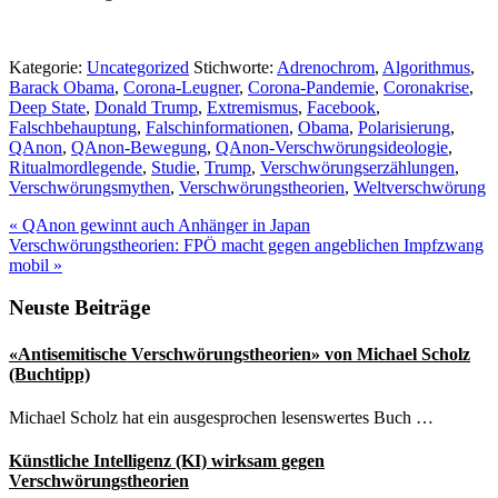
Kategorie:
Uncategorized
Stichworte:
Adrenochrom
,
Algorithmus
,
Barack Obama
,
Corona-Leugner
,
Corona-Pandemie
,
Coronakrise
,
Deep State
,
Donald Trump
,
Extremismus
,
Facebook
,
Falschbehauptung
,
Falschinformationen
,
Obama
,
Polarisierung
,
QAnon
,
QAnon-Bewegung
,
QAnon-Verschwörungsideologie
,
Ritualmordlegende
,
Studie
,
Trump
,
Verschwörungserzählungen
,
Verschwörungsmythen
,
Verschwörungstheorien
,
Weltverschwörung
Vorheriger
«
QAnon gewinnt auch Anhänger in Japan
Beitrag:
Nächster
Verschwörungstheorien: FPÖ macht gegen angeblichen Impfzwang
Beitrag:
mobil
»
Seitenspalte
Neuste Beiträge
«Antisemitische Verschwörungstheorien» von Michael Scholz
(Buchtipp)
Michael Scholz hat ein ausgesprochen lesenswertes Buch …
Künstliche Intelligenz (KI) wirksam gegen
Verschwörungstheorien