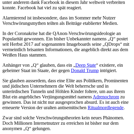
unter anderem dank Facebook in diesem Jahr weltweit verbreiten
konnte. Facebook hat viel zu spät reagiert.
Alarmierend ist insbesondere, dass im Sommer mehr Nutzer
Verschwörungsmythen teilten als Beiträge etablierter Medien.
In der Coronakrise hat die QAnon-Verschwörungsideologie an
Popularität gewonnen. Ein bisher Unbekannter namens „Q“ postet
seit Herbst 2017 auf sogenannten Imageboards seine „QDrops“ mit
vermeintlich brisanten Informationen, die angeblich direkt aus dem
Weißen Haus stammen.
Anhänger von „Q“ glauben, dass ein „
Deep State
“ existiere, ein
geheimer Staat im Staate, der gegen
Donald Trump
intrigiert.
Sie glauben ausserdem, dass eine Elite aus Politikern, Prominenten
und jüdischen Unternehmern die Welt beherrsche und in
unterirdischen Tunneln und Höhlen Kinder foltere, um aus ihrem
Blut ein angebliches Verjüngungsmittel namens
Adrenochrom
zu
gewinnen. Das ist nicht nur ausgesprochen absurd. Es ist auch eine
erneuerte Version der uralten antisemitischen
Ritualmordlegende
.
Zwar sind solche Verschwörungstheorien kein neues Phänomen.
Doch Millionen Internetnutzer zu erreichen ist bisher nur dem
anonymen „Q“ gelungen.