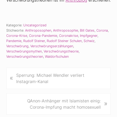
Kategorie:
Uncategorized
Stichworte:
Anthroposophen
,
Anthroposophie
,
Bill Gates
,
Corona
,
Corona-Krise
,
Corona-Pandemie
,
Coronakrise
,
Impfgegner
,
Pandemie
,
Rudolf Steiner
,
Rudolf Steiner Schulen
,
Schwiz
,
Verschwörung
,
Verschwörungserzählungen
,
Verschwörungsmythen
,
Verschwörungstheorie
,
Verschwörungstheorien
,
Waldorfschulen
V
Sperrung: Michael Wendler verliert
«
o
Instagram-Kanal
r
h
e
N
QAnon-Anhänger mit Islamisten einig:
»
r
ä
Corona-Impfung macht homosexuell
i
c