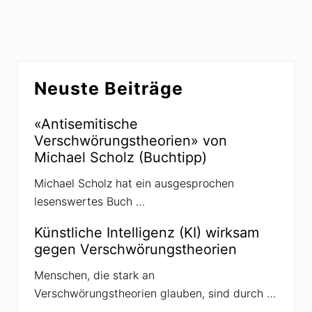
g
h
e
s
r
t
B
e
Seitenspalte
e
r
Neuste Beiträge
i
B
t
e
r
«Antisemitische
i
a
Verschwörungstheorien» von
t
g
Michael Scholz (Buchtipp)
r
:
a
Michael Scholz hat ein ausgesprochen
g
lesenswertes Buch …
:
Künstliche Intelligenz (KI) wirksam
gegen Verschwörungstheorien
Menschen, die stark an
Verschwörungstheorien glauben, sind durch …