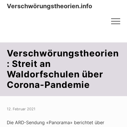
Menu
Zum
Zur
Verschwörungstheorien.info
Inhalt
Seitenspalte
Beiträge zu Merkmalen, Funktionen
springen
springen
Menu
und Risiken konspirationistischen
Denkens
Verschwörungstheorien
: Streit an
Waldorfschulen über
Corona-Pandemie
12. Februar 2021
Die ARD-Sendung «Panorama» berichtet über