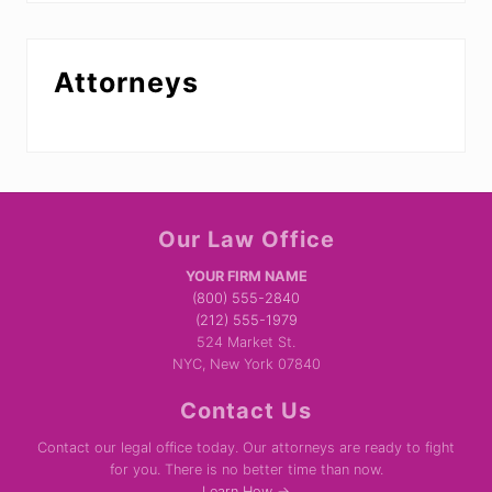
Attorneys
Site
Our Law Office
Footer
YOUR FIRM NAME
(800) 555-2840
(212) 555-1979
524 Market St.
NYC, New York 07840
Contact Us
Contact our legal office today. Our attorneys are ready to fight
for you. There is no better time than now.
Learn How →